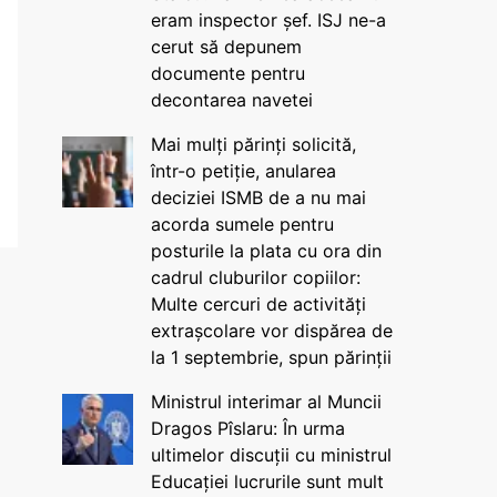
eram inspector șef. ISJ ne-a
cerut să depunem
documente pentru
decontarea navetei
Mai mulți părinți solicită,
într-o petiție, anularea
deciziei ISMB de a nu mai
acorda sumele pentru
posturile la plata cu ora din
cadrul cluburilor copiilor:
Multe cercuri de activități
extrașcolare vor dispărea de
la 1 septembrie, spun părinții
Ministrul interimar al Muncii
Dragos Pîslaru: În urma
ultimelor discuții cu ministrul
Educației lucrurile sunt mult