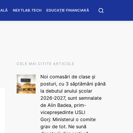
OALĂ
NEXTLAB.TECH
EDUCAȚIE FINANCIARĂ
CELE MAI CITITE ARTICOLE
Noi comasări de clase și
posturi, cu 3 săptămâni până
la debutul anului școlar
2026-2027, sunt semnalate
de Alin Badea, prim-
vicepreședinte USLI
Gorj: Ministerul o comite
grav de tot. Ne sună