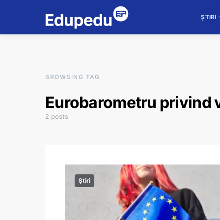
ȘTIRI
BROWSING TAG
Eurobarometru privind v
2 posts
Știri