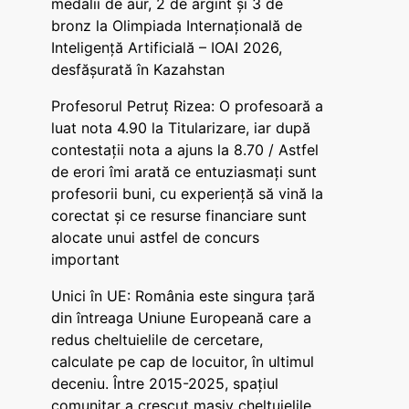
medalii de aur, 2 de argint și 3 de
bronz la Olimpiada Internațională de
Inteligență Artificială – IOAI 2026,
desfășurată în Kazahstan
Profesorul Petruț Rizea: O profesoară a
luat nota 4.90 la Titularizare, iar după
contestații nota a ajuns la 8.70 / Astfel
de erori îmi arată ce entuziasmați sunt
profesorii buni, cu experiență să vină la
corectat și ce resurse financiare sunt
alocate unui astfel de concurs
important
Unici în UE: România este singura țară
din întreaga Uniune Europeană care a
redus cheltuielile de cercetare,
calculate pe cap de locuitor, în ultimul
deceniu. Între 2015-2025, spațiul
comunitar a crescut masiv cheltuielile