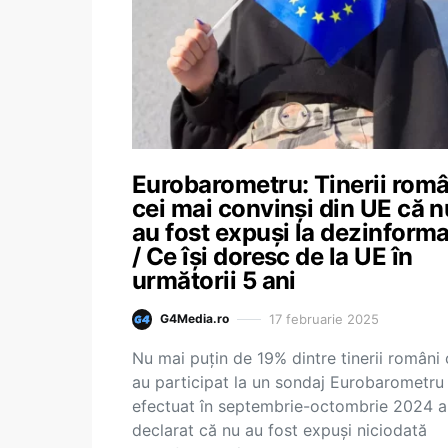
Eurobarometru: Tinerii româ
cei mai convinși din UE că n
au fost expuși la dezinform
/ Ce își doresc de la UE în
următorii 5 ani
17 februarie 2025
G4Media.ro
Nu mai puţin de 19% dintre tinerii români 
au participat la un sondaj Eurobarometru
efectuat în septembrie-octombrie 2024 a
declarat că nu au fost expuşi niciodată