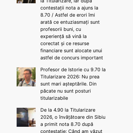
la Titularizare, iar după
contestații nota a ajuns la
8.70 / Astfel de erori îmi
arată ce entuziasmați sunt
profesorii buni, cu
experiență să vină la
corectat și ce resurse
financiare sunt alocate unui
astfel de concurs important
Profesor de Istorie cu 9.70 la
Titularizare 2026: Nu prea
sunt mari așteptările. Din
păcate nu sunt posturi
titularizabile
De la 4.90 la Titularizare
2026, o învățătoare din Sibiu
a primit nota 8.70 după
contestație: Când am văzut