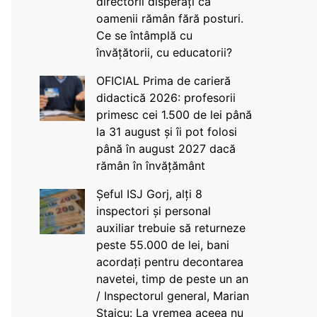
directorii disperați că
oamenii rămân fără posturi.
Ce se întâmplă cu
învățătorii, cu educatorii?
OFICIAL Prima de carieră
didactică 2026: profesorii
primesc cei 1.500 de lei până
la 31 august și îi pot folosi
până în august 2027 dacă
rămân în învățământ
Șeful ISJ Gorj, alți 8
inspectori și personal
auxiliar trebuie să returneze
peste 55.000 de lei, bani
acordați pentru decontarea
navetei, timp de peste un an
/ Inspectorul general, Marian
Staicu: La vremea aceea nu