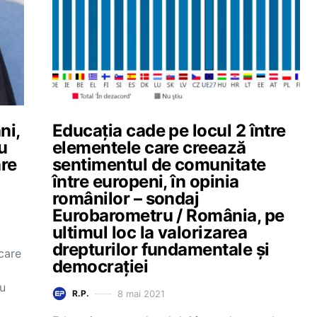
ni,
Educația cade pe locul 2 între
u
elementele care creează
are
sentimentul de comunitate
între europeni, în opinia
românilor – sondaj
Eurobarometru / România, pe
ultimul loc la valorizarea
drepturilor fundamentale și
care
democrației
u
8 mai 2021
R.P.