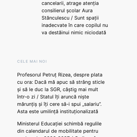
cancelarii, atrage atenția
consilierul școlar Aura
Stănculescu / Sunt spații
inadecvate în care copilul nu
va destăinui nimic niciodată
CELE MAI NOI
Profesorul Petruț Rizea, despre plata
cu ora: Dacă mă apuc să strâng sticle
și să le duc la SGR, câștig mai mult
într-o zi / Statul îți aruncă niște
mărunțiș și îți cere să-i spui „salariu”.
Asta este umilință instituționalizată
Ministerul Educației schimbă regulile
din calendarul de mobilitate pentru