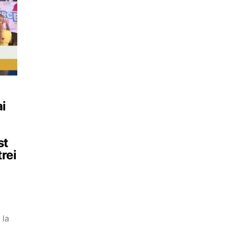
ai
st
rei
 la