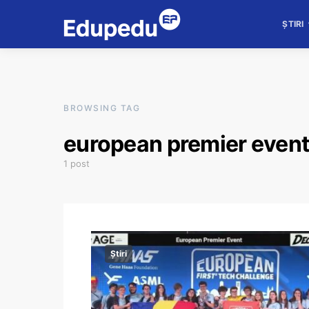
ȘTIRI
BROWSING TAG
european premier even
1 post
Știri