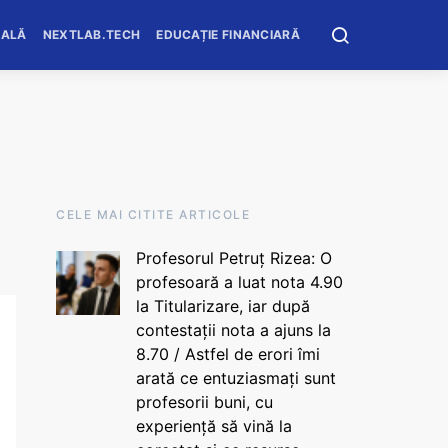
OALĂ
NEXTLAB.TECH
EDUCAȚIE FINANCIARĂ
CELE MAI CITITE ARTICOLE
Profesorul Petruț Rizea: O
profesoară a luat nota 4.90
la Titularizare, iar după
contestații nota a ajuns la
8.70 / Astfel de erori îmi
arată ce entuziasmați sunt
profesorii buni, cu
experiență să vină la