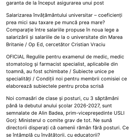
garanta de la început asigurarea unui post
Salarizarea învățământului universitar – coeficienți
prea mici sau taxare pe muncă prea mare?
Comparație între salariile propuse în noua lege a
salarizării și salariile de la o universitate din Marea
Britanie / Op Ed, cercetător Cristian Vraciu
OFICIAL Regulile pentru examenul de medic, medic
stomatolog și farmacist specialist, aplicabile din
toamnă, au fost schimbate / Subiecte unice pe
specialități / Condiții noi pentru membrii comisiei ce
elaborează subiectele pentru proba scrisă
Noi comasări de clase și posturi, cu 3 săptămâni
până la debutul anului școlar 2026-2027, sunt
semnalate de Alin Badea, prim-vicepreședinte USLI
Gorj: Ministerul o comite grav de tot. Ne sună
directorii disperați că oamenii rămân fără posturi. Ce
se întâmplă cu învățătorii, cu educatorii?