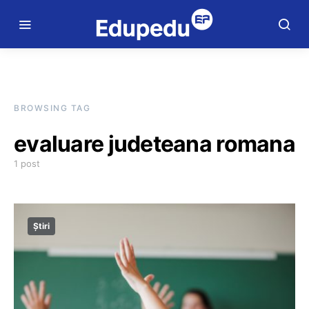
BROWSING TAG
evaluare judeteana romana
1 post
Știri