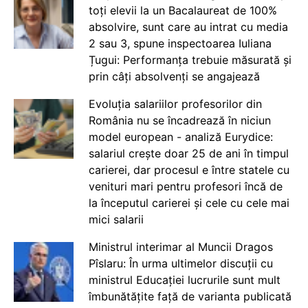
toți elevii la un Bacalaureat de 100%
absolvire, sunt care au intrat cu media
2 sau 3, spune inspectoarea Iuliana
Țugui: Performanța trebuie măsurată și
prin câți absolvenți se angajează
Evoluția salariilor profesorilor din
România nu se încadrează în niciun
model european - analiză Eurydice:
salariul crește doar 25 de ani în timpul
carierei, dar procesul e între statele cu
venituri mari pentru profesori încă de
la începutul carierei și cele cu cele mai
mici salarii
Ministrul interimar al Muncii Dragos
Pîslaru: În urma ultimelor discuții cu
ministrul Educației lucrurile sunt mult
îmbunătățite față de varianta publicată