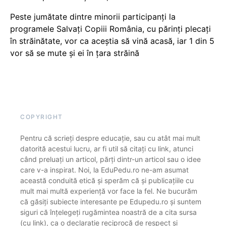
Peste jumătate dintre minorii participanți la
programele Salvați Copiii România, cu părinți plecați
în străinătate, vor ca aceștia să vină acasă, iar 1 din 5
vor să se mute și ei în țara străină
COPYRIGHT
Pentru că scrieți despre educație, sau cu atât mai mult
datorită acestui lucru, ar fi util să citați cu link, atunci
când preluați un articol, părți dintr-un articol sau o idee
care v-a inspirat. Noi, la EduPedu.ro ne-am asumat
această conduită etică și sperăm că și publicațiile cu
mult mai multă experiență vor face la fel. Ne bucurăm
că găsiți subiecte interesante pe Edupedu.ro și suntem
siguri că înțelegeți rugămintea noastră de a cita sursa
(cu link), ca o declarație reciprocă de respect și