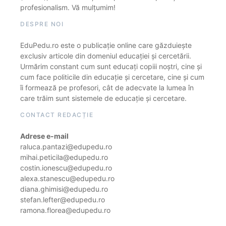
profesionalism. Vă mulțumim!
DESPRE NOI
EduPedu.ro este o publicație online care găzduiește
exclusiv articole din domeniul educației și cercetării.
Urmărim constant cum sunt educați copiii noștri, cine și
cum face politicile din educație și cercetare, cine și cum
îi formează pe profesori, cât de adecvate la lumea în
care trăim sunt sistemele de educație și cercetare.
CONTACT REDACȚIE
Adrese e-mail
raluca.pantazi@edupedu.ro
mihai.peticila@edupedu.ro
costin.ionescu@edupedu.ro
alexa.stanescu@edupedu.ro
diana.ghimisi@edupedu.ro
stefan.lefter@edupedu.ro
ramona.florea@edupedu.ro