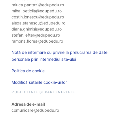
raluca.pantazi@edupedu.ro
mihai.peticila@edupedu.ro
costin.ionescu@edupedu.ro
alexa.stanescu@edupedu.ro
diana.ghimisi@edupedu.ro
stefan.lefter@edupedu.ro
ramona.florea@edupedu.ro
Notă de informare cu privire la prelucrarea de date
personale prin intermediul site-ului
Politica de cookie
Modifică setarile cookie-urilor
PUBLICITATE ȘI PARTENERIATE
Adresă de e-mail
comunicare@edupedu.ro