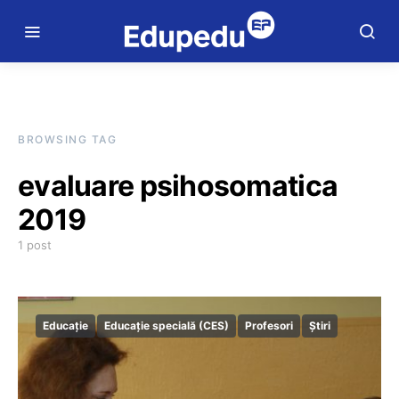
BROWSING TAG
evaluare psihosomatica
2019
1 post
Educație
Educație specială (CES)
Profesori
Știri