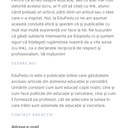
datorită acestui lucru, ar fi util să citați cu link, atunci
când preluați un articol, părți dintr-un articol sau o idee
care v-a inspirat. Noi, la EduPedu.ro ne-am asumat
această conduită etică și sperăm că și publicațiile cu
mult mai multă experiență vor face la fel. Ne bucurăm
că găsiți subiecte interesante pe Edupedu.ro și suntem
siguri că înțelegeți rugămintea noastră de a cita sursa
(cu link), ca o declarație reciprocă de respect și
profesionalism. Vă mulțumim!
DESPRE NOI
EduPedu.ro este o publicație online care găzduiește
exclusiv articole din domeniul educației și cercetării.
Urmărim constant cum sunt educați copiii noștri, cine și
cum face politicile din educație și cercetare, cine și cum
îi formează pe profesori, cât de adecvate la lumea în
care trăim sunt sistemele de educație și cercetare.
CONTACT REDACȚIE
Adrese e-mail