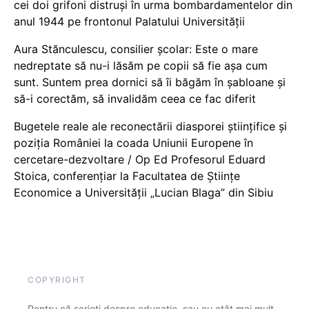
cei doi grifoni distruși în urma bombardamentelor din
anul 1944 pe frontonul Palatului Universității
Aura Stănculescu, consilier școlar: Este o mare
nedreptate să nu-i lăsăm pe copii să fie așa cum
sunt. Suntem prea dornici să îi băgăm în șabloane și
să-i corectăm, să invalidăm ceea ce fac diferit
Bugetele reale ale reconectării diasporei științifice și
poziția României la coada Uniunii Europene în
cercetare-dezvoltare / Op Ed Profesorul Eduard
Stoica, conferențiar la Facultatea de Științe
Economice a Universității „Lucian Blaga” din Sibiu
COPYRIGHT
Pentru că scrieți despre educație, sau cu atât mai mult