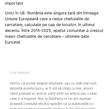
important
Unici în UE: România este singura țară din întreaga
Uniune Europeană care a redus cheltuielile de
cercetare, calculate pe cap de locuitor, în ultimul
deceniu. Între 2015-2025, spațiul comunitar a crescut
masiv cheltuielile de cercetare – ultimele date
Eurostat
COPYRIGHT
Pentru că scrieți despre educație, sau cu atât mai mult
datorită acestui lucru, ar fi util să citați cu link, atunci
când preluați un articol, părți dintr-un articol sau o idee
care v-a inspirat. Noi, la EduPedu.ro ne-am asumat
această conduită etică și sperăm că și publicațiile cu
mult mai multă experiență vor face la fel. Ne bucurăm