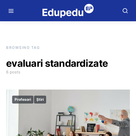
BROWSING TAG
evaluari standardizate
6 posts
Profesori
Știri