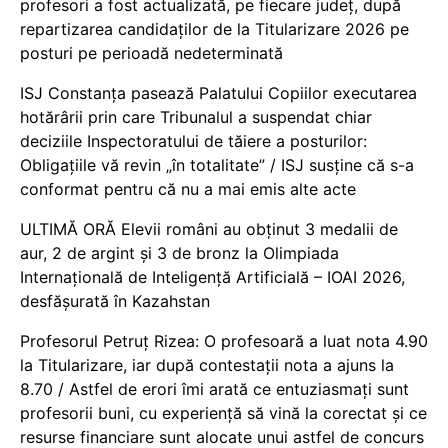
profesori a fost actualizată, pe fiecare județ, după
repartizarea candidaților de la Titularizare 2026 pe
posturi pe perioadă nedeterminată
ISJ Constanța pasează Palatului Copiilor executarea
hotărârii prin care Tribunalul a suspendat chiar
deciziile Inspectoratului de tăiere a posturilor:
Obligațiile vă revin „în totalitate” / ISJ susține că s-a
conformat pentru că nu a mai emis alte acte
ULTIMĂ ORĂ Elevii români au obținut 3 medalii de
aur, 2 de argint și 3 de bronz la Olimpiada
Internațională de Inteligență Artificială – IOAI 2026,
desfășurată în Kazahstan
Profesorul Petruț Rizea: O profesoară a luat nota 4.90
la Titularizare, iar după contestații nota a ajuns la
8.70 / Astfel de erori îmi arată ce entuziasmați sunt
profesorii buni, cu experiență să vină la corectat și ce
resurse financiare sunt alocate unui astfel de concurs