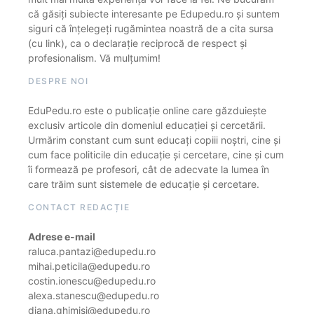
că găsiți subiecte interesante pe Edupedu.ro și suntem
siguri că înțelegeți rugămintea noastră de a cita sursa
(cu link), ca o declarație reciprocă de respect și
profesionalism. Vă mulțumim!
DESPRE NOI
EduPedu.ro este o publicație online care găzduiește
exclusiv articole din domeniul educației și cercetării.
Urmărim constant cum sunt educați copiii noștri, cine și
cum face politicile din educație și cercetare, cine și cum
îi formează pe profesori, cât de adecvate la lumea în
care trăim sunt sistemele de educație și cercetare.
CONTACT REDACȚIE
Adrese e-mail
raluca.pantazi@edupedu.ro
mihai.peticila@edupedu.ro
costin.ionescu@edupedu.ro
alexa.stanescu@edupedu.ro
diana.ghimisi@edupedu.ro