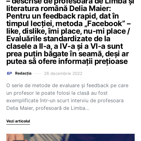
– descrise de profesoara de Limba și
literatura română Delia Maier:
Pentru un feedback rapid, dat în
timpul lecției, metoda „Facebook” –
like, dislike, îmi place, nu-mi place /
Evaluările standardizate de la
clasele a II-a, a IV-a și a VI-a sunt
prea puțin băgate în seamă, deși ar
putea să ofere informații prețioase
26 decembrie 2022
Redacția
O serie de metode de evaluare și feedback pe care
un profesor le poate folosi la clasă au fost
exemplificate într-un scurt interviu de profesoara
Delia Maier, profesoară de Limba…
Vezi articolul