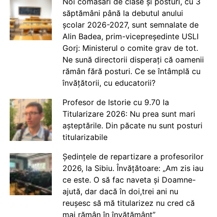
Noi comasări de clase și posturi, cu 3
săptămâni până la debutul anului
școlar 2026-2027, sunt semnalate de
Alin Badea, prim-vicepreședinte USLI
Gorj: Ministerul o comite grav de tot.
Ne sună directorii disperați că oamenii
rămân fără posturi. Ce se întâmplă cu
învățătorii, cu educatorii?
Profesor de Istorie cu 9.70 la
Titularizare 2026: Nu prea sunt mari
așteptările. Din păcate nu sunt posturi
titularizabile
Ședințele de repartizare a profesorilor
2026, la Sibiu. Învățătoare: „Am zis iau
ce este. O să fac naveta și Doamne-
ajută, dar dacă în doi,trei ani nu
reușesc să mă titularizez nu cred că
mai rămân în învățământ”