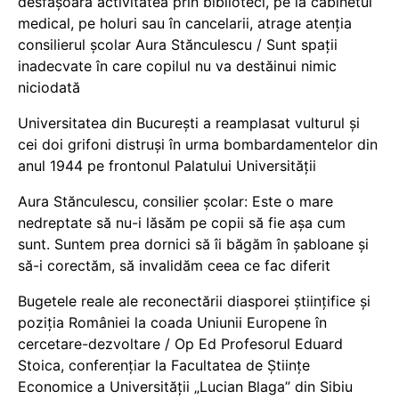
desfășoară activitatea prin biblioteci, pe la cabinetul
medical, pe holuri sau în cancelarii, atrage atenția
consilierul școlar Aura Stănculescu / Sunt spații
inadecvate în care copilul nu va destăinui nimic
niciodată
Universitatea din București a reamplasat vulturul și
cei doi grifoni distruși în urma bombardamentelor din
anul 1944 pe frontonul Palatului Universității
Aura Stănculescu, consilier școlar: Este o mare
nedreptate să nu-i lăsăm pe copii să fie așa cum
sunt. Suntem prea dornici să îi băgăm în șabloane și
să-i corectăm, să invalidăm ceea ce fac diferit
Bugetele reale ale reconectării diasporei științifice și
poziția României la coada Uniunii Europene în
cercetare-dezvoltare / Op Ed Profesorul Eduard
Stoica, conferențiar la Facultatea de Științe
Economice a Universității „Lucian Blaga” din Sibiu