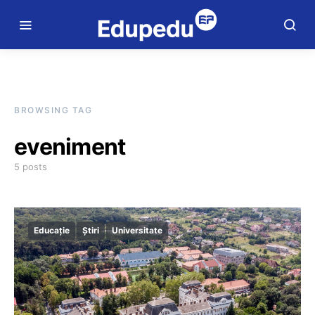
BROWSING TAG
eveniment
5 posts
Educație
Știri
Universitate