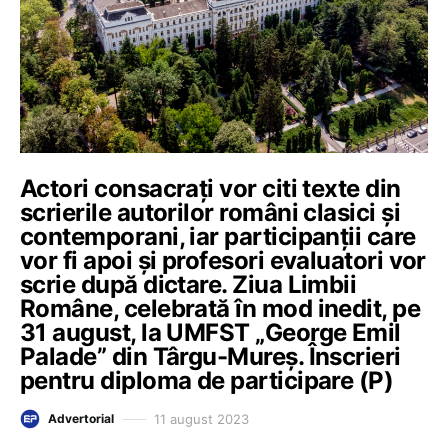
Actori consacrați vor citi texte din
scrierile autorilor români clasici și
contemporani, iar participanţii care
vor fi apoi și profesori evaluatori vor
scrie după dictare. Ziua Limbii
Române, celebrată în mod inedit, pe
31 august, la UMFST „George Emil
Palade” din Târgu-Mureș. Înscrieri
pentru diploma de participare (P)
11 august 2023
Advertorial