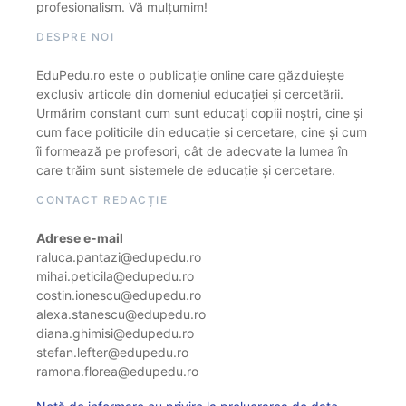
profesionalism. Vă mulțumim!
DESPRE NOI
EduPedu.ro este o publicație online care găzduiește
exclusiv articole din domeniul educației și cercetării.
Urmărim constant cum sunt educați copiii noștri, cine și
cum face politicile din educație și cercetare, cine și cum
îi formează pe profesori, cât de adecvate la lumea în
care trăim sunt sistemele de educație și cercetare.
CONTACT REDACȚIE
Adrese e-mail
raluca.pantazi@edupedu.ro
mihai.peticila@edupedu.ro
costin.ionescu@edupedu.ro
alexa.stanescu@edupedu.ro
diana.ghimisi@edupedu.ro
stefan.lefter@edupedu.ro
ramona.florea@edupedu.ro