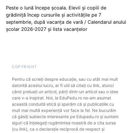
Peste o lună începe școala. Elevii și copiii de
grădiniță încep cursurile și activitățile pe 7
septembrie, după vacanța de vară / Calendarul anului
școlar 2026-2027 și lista vacanțelor
COPYRIGHT
Pentru că scrieți despre educație, sau cu atât mai mult
datorită acestui lucru, ar fi util să citați cu link, atunci
când preluați un articol, părți dintr-un articol sau o idee
care v-a inspirat. Noi, la EduPedu.ro ne-am asumat
această conduită etică și sperăm că și publicațiile cu
mult mai multă experiență vor face la fel. Ne bucurăm
că găsiți subiecte interesante pe Edupedu.ro și suntem
siguri că înțelegeți rugămintea noastră de a cita sursa
(cu link), ca o declarație reciprocă de respect și