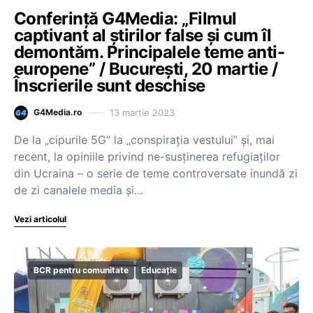
Conferință G4Media: „Filmul
captivant al știrilor false și cum îl
demontăm. Principalele teme anti-
europene” / București, 20 martie /
Înscrierile sunt deschise
13 martie 2023
G4Media.ro
De la „cipurile 5G” la „conspirația vestului” și, mai
recent, la opiniile privind ne-susținerea refugiaților
din Ucraina – o serie de teme controversate inundă zi
de zi canalele media și…
Vezi articolul
BCR pentru comunitate
Educație