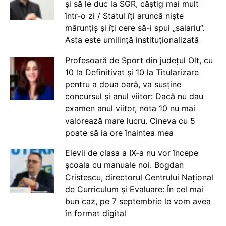
și să le duc la SGR, câștig mai mult
într-o zi / Statul îți aruncă niște
mărunțiș și îți cere să-i spui „salariu”.
Asta este umilință instituționalizată
Profesoară de Sport din județul Olt, cu
10 la Definitivat și 10 la Titularizare
pentru a doua oară, va susține
concursul și anul viitor: Dacă nu dau
examen anul viitor, nota 10 nu mai
valorează mare lucru. Cineva cu 5
poate să ia ore înaintea mea
Elevii de clasa a IX-a nu vor începe
școala cu manuale noi. Bogdan
Cristescu, directorul Centrului Național
de Curriculum și Evaluare: În cel mai
bun caz, pe 7 septembrie le vom avea
în format digital