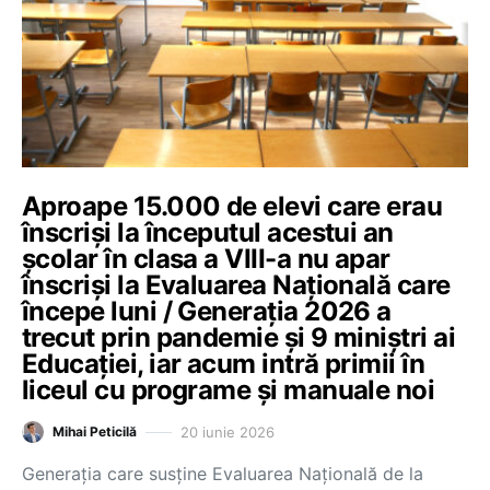
Aproape 15.000 de elevi care erau
înscriși la începutul acestui an
școlar în clasa a VIII-a nu apar
înscriși la Evaluarea Națională care
începe luni / Generația 2026 a
trecut prin pandemie și 9 miniștri ai
Educației, iar acum intră primii în
liceul cu programe și manuale noi
20 iunie 2026
Mihai Peticilă
Generația care susține Evaluarea Națională de la