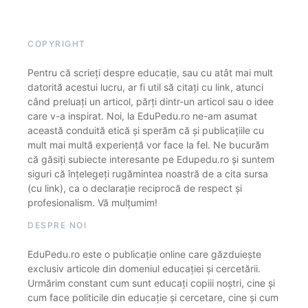
COPYRIGHT
Pentru că scrieți despre educație, sau cu atât mai mult
datorită acestui lucru, ar fi util să citați cu link, atunci
când preluați un articol, părți dintr-un articol sau o idee
care v-a inspirat. Noi, la EduPedu.ro ne-am asumat
această conduită etică și sperăm că și publicațiile cu
mult mai multă experiență vor face la fel. Ne bucurăm
că găsiți subiecte interesante pe Edupedu.ro și suntem
siguri că înțelegeți rugămintea noastră de a cita sursa
(cu link), ca o declarație reciprocă de respect și
profesionalism. Vă mulțumim!
DESPRE NOI
EduPedu.ro este o publicație online care găzduiește
exclusiv articole din domeniul educației și cercetării.
Urmărim constant cum sunt educați copiii noștri, cine și
cum face politicile din educație și cercetare, cine și cum