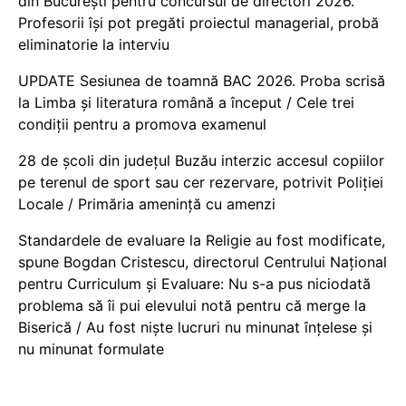
din București pentru concursul de directori 2026.
Profesorii își pot pregăti proiectul managerial, probă
eliminatorie la interviu
UPDATE Sesiunea de toamnă BAC 2026. Proba scrisă
la Limba și literatura română a început / Cele trei
condiții pentru a promova examenul
28 de școli din județul Buzău interzic accesul copiilor
pe terenul de sport sau cer rezervare, potrivit Poliției
Locale / Primăria amenință cu amenzi
Standardele de evaluare la Religie au fost modificate,
spune Bogdan Cristescu, directorul Centrului Național
pentru Curriculum și Evaluare: Nu s-a pus niciodată
problema să îi pui elevului notă pentru că merge la
Biserică / Au fost niște lucruri nu minunat înțelese și
nu minunat formulate