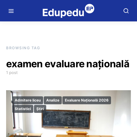
BROWSING TAG
examen evaluare națională
1 post
Admitere liceu
Analize
Evaluare Națională 2026
Statistici
Știri