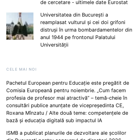
de cercetare - ultimele date Eurostat
Universitatea din București a
reamplasat vulturul și cei doi grifoni
distruși în urma bombardamentelor din
anul 1944 pe frontonul Palatului
Universității
CELE MAI NOI
Pachetul European pentru Educație este pregătit de
Comisia Europeană pentru noiembrie. „Cum facem
profesia de profesor mai atractivă” – temă-cheie în
consultări publice anunțate de vicepreședinta CE,
Roxana Mînzatu / Alte două teme: competențele de
bază și educația digitală sub impactul IA
ISMB a publicat planurile de dezvoltare ale școlilor