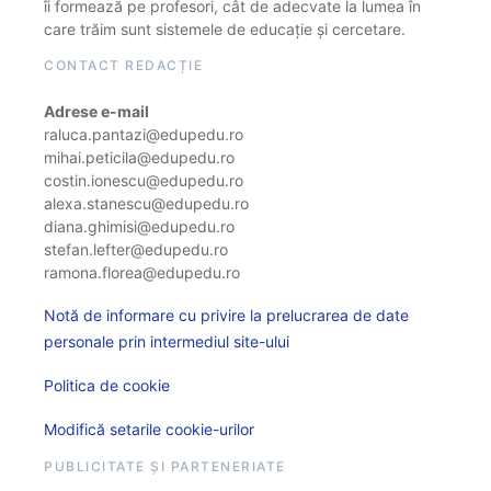
îi formează pe profesori, cât de adecvate la lumea în
care trăim sunt sistemele de educație și cercetare.
CONTACT REDACȚIE
Adrese e-mail
raluca.pantazi@edupedu.ro
mihai.peticila@edupedu.ro
costin.ionescu@edupedu.ro
alexa.stanescu@edupedu.ro
diana.ghimisi@edupedu.ro
stefan.lefter@edupedu.ro
ramona.florea@edupedu.ro
Notă de informare cu privire la prelucrarea de date
personale prin intermediul site-ului
Politica de cookie
Modifică setarile cookie-urilor
PUBLICITATE ȘI PARTENERIATE