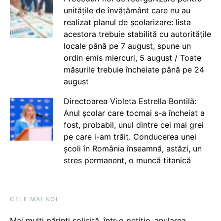
unitățile de învățământ care nu au
realizat planul de școlarizare: lista
acestora trebuie stabilită cu autoritățile
locale până pe 7 august, spune un
ordin emis miercuri, 5 august / Toate
măsurile trebuie încheiate până pe 24
august
Directoarea Violeta Estrella Bontilă:
Anul școlar care tocmai s-a încheiat a
fost, probabil, unul dintre cei mai grei
pe care i-am trăit. Conducerea unei
școli în România înseamnă, astăzi, un
stres permanent, o muncă titanică
CELE MAI NOI
Mai mulți părinți solicită, într-o petiție, anularea