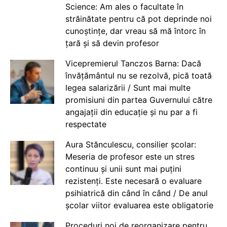
Science: Am ales o facultate în
străinătate pentru că pot deprinde noi
cunoștințe, dar vreau să mă întorc în
țară și să devin profesor
Vicepremierul Tanczos Barna: Dacă
învățământul nu se rezolvă, pică toată
legea salarizării / Sunt mai multe
promisiuni din partea Guvernului către
angajații din educație și nu par a fi
respectate
Aura Stănculescu, consilier școlar:
Meseria de profesor este un stres
continuu și unii sunt mai puțini
rezistenți. Este necesară o evaluare
psihiatrică din când în când / De anul
școlar viitor evaluarea este obligatorie
Proceduri noi de reorganizare pentru