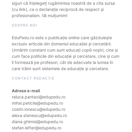
siguri că înțelegeți rugămintea noastră de a cita sursa
(cu link), ca o declarație reciprocă de respect și
profesionalism. Vă mulțumim!
DESPRE NOI
EduPedu.ro este o publicație online care găzduiește
exclusiv articole din domeniul educației și cercetării.
Urmărim constant cum sunt educați copiii noștri, cine și
cum face politicile din educație și cercetare, cine și cum
îi formează pe profesori, cât de adecvate la lumea în
care trăim sunt sistemele de educație și cercetare.
CONTACT REDACȚIE
Adrese e-mail
raluca.pantazi@edupedu.ro
mihai.peticila@edupedu.ro
costin.ionescu@edupedu.ro
alexa.stanescu@edupedu.ro
diana.ghimisi@edupedu.ro
stefan.lefter@edupedu.ro