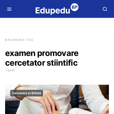
BROWSING TAG
examen promovare
cercetator stiintific
1 post
Cercetare și Știință