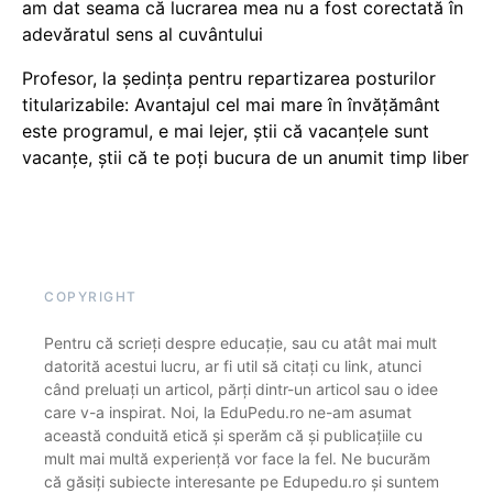
am dat seama că lucrarea mea nu a fost corectată în
adevăratul sens al cuvântului
Profesor, la ședința pentru repartizarea posturilor
titularizabile: Avantajul cel mai mare în învățământ
este programul, e mai lejer, știi că vacanțele sunt
vacanţe, știi că te poți bucura de un anumit timp liber
COPYRIGHT
Pentru că scrieți despre educație, sau cu atât mai mult
datorită acestui lucru, ar fi util să citați cu link, atunci
când preluați un articol, părți dintr-un articol sau o idee
care v-a inspirat. Noi, la EduPedu.ro ne-am asumat
această conduită etică și sperăm că și publicațiile cu
mult mai multă experiență vor face la fel. Ne bucurăm
că găsiți subiecte interesante pe Edupedu.ro și suntem