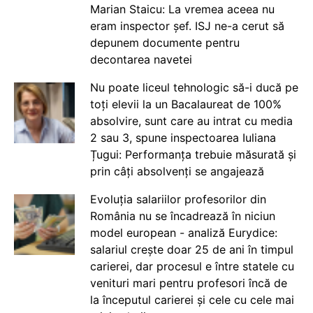
Marian Staicu: La vremea aceea nu
eram inspector șef. ISJ ne-a cerut să
depunem documente pentru
decontarea navetei
Nu poate liceul tehnologic să-i ducă pe
toți elevii la un Bacalaureat de 100%
absolvire, sunt care au intrat cu media
2 sau 3, spune inspectoarea Iuliana
Țugui: Performanța trebuie măsurată și
prin câți absolvenți se angajează
Evoluția salariilor profesorilor din
România nu se încadrează în niciun
model european - analiză Eurydice:
salariul crește doar 25 de ani în timpul
carierei, dar procesul e între statele cu
venituri mari pentru profesori încă de
la începutul carierei și cele cu cele mai