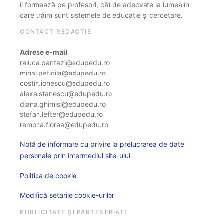
îi formează pe profesori, cât de adecvate la lumea în
care trăim sunt sistemele de educație și cercetare.
CONTACT REDACȚIE
Adrese e-mail
raluca.pantazi@edupedu.ro
mihai.peticila@edupedu.ro
costin.ionescu@edupedu.ro
alexa.stanescu@edupedu.ro
diana.ghimisi@edupedu.ro
stefan.lefter@edupedu.ro
ramona.florea@edupedu.ro
Notă de informare cu privire la prelucrarea de date
personale prin intermediul site-ului
Politica de cookie
Modifică setarile cookie-urilor
PUBLICITATE ȘI PARTENERIATE