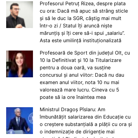
Profesorul Petruț Rizea, despre plata
cu ora: Dacă mă apuc să strâng sticle
și să le duc la SGR, câștig mai mult
într-o zi / Statul îți aruncă niște
mărunțiș și îți cere să-i spui „salariu”.
Asta este umilință instituționalizată
Profesoară de Sport din județul Olt, cu
10 la Definitivat și 10 la Titularizare
pentru a doua oară, va susține
concursul și anul viitor: Dacă nu dau
examen anul viitor, nota 10 nu mai
valorează mare lucru. Cineva cu 5
poate să ia ore înaintea mea
Ministrul Dragoș Pîslaru: Am
îmbunătățit salarizarea din Educație cu
o creștere substanțială a plății cu ora și
o indemnizație de dirigenție mai