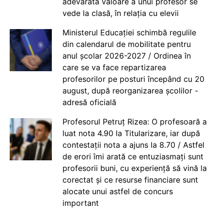
adevărata valoare a unui profesor se
vede la clasă, în relația cu elevii
Ministerul Educației schimbă regulile
din calendarul de mobilitate pentru
anul școlar 2026-2027 / Ordinea în
care se va face repartizarea
profesorilor pe posturi începând cu 20
august, după reorganizarea școlilor -
adresă oficială
Profesorul Petruț Rizea: O profesoară a
luat nota 4.90 la Titularizare, iar după
contestații nota a ajuns la 8.70 / Astfel
de erori îmi arată ce entuziasmați sunt
profesorii buni, cu experiență să vină la
corectat și ce resurse financiare sunt
alocate unui astfel de concurs
important