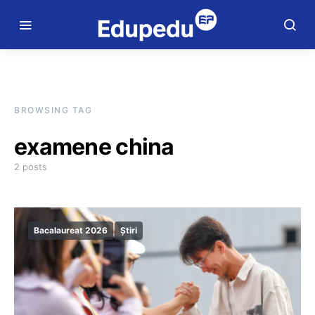
BROWSING TAG
examene china
2 posts
Bacalaureat 2026
Știri