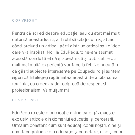
COPYRIGHT
Pentru că scrieți despre educație, sau cu atât mai mult
datorită acestui lucru, ar fi util să citați cu link, atunci
când preluați un articol, părți dintr-un articol sau o idee
care v-a inspirat. Noi, la EduPedu.ro ne-am asumat
această conduită etică și sperăm că și publicațiile cu
mult mai multă experiență vor face la fel. Ne bucurăm
că găsiți subiecte interesante pe Edupedu.ro și suntem
siguri că înțelegeți rugămintea noastră de a cita sursa
(cu link), ca o declarație reciprocă de respect și
profesionalism. Vă mulțumim!
DESPRE NOI
EduPedu.ro este o publicație online care găzduiește
exclusiv articole din domeniul educației și cercetării.
Urmărim constant cum sunt educați copiii noștri, cine și
cum face politicile din educație și cercetare, cine și cum