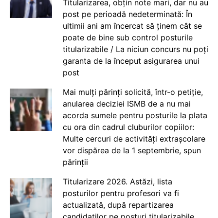
Titularizarea, obțin note mari, dar nu au
post pe perioadă nedeterminată: În
ultimii ani am încercat să ținem cât se
poate de bine sub control posturile
titularizabile / La niciun concurs nu poți
garanta de la început asigurarea unui
post
Mai mulți părinți solicită, într-o petiție,
anularea deciziei ISMB de a nu mai
acorda sumele pentru posturile la plata
cu ora din cadrul cluburilor copiilor:
Multe cercuri de activități extrașcolare
vor dispărea de la 1 septembrie, spun
părinții
Titularizare 2026. Astăzi, lista
posturilor pentru profesori va fi
actualizată, după repartizarea
candidaților pe posturi titularizabile