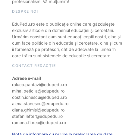
profesionalism. Vă mulțumim!
DESPRE NOI
EduPedu.ro este o publicație online care găzduiește
exclusiv articole din domeniul educației și cercetării.
Urmărim constant cum sunt educați copiii noștri, cine și
cum face politicile din educație și cercetare, cine și cum
îi formează pe profesori, cât de adecvate la lumea în
care trăim sunt sistemele de educație și cercetare.
CONTACT REDACȚIE
Adrese e-mail
raluca.pantazi@edupedu.ro
mihai.peticila@edupedu.ro
costin.ionescu@edupedu.ro
alexa.stanescu@edupedu.ro
diana.ghimisi@edupedu.ro
stefan.lefter@edupedu.ro
ramona.florea@edupedu.ro
Notă de informare cu privire la prelucrarea de date