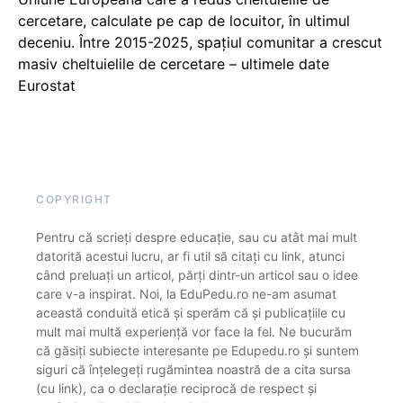
cercetare, calculate pe cap de locuitor, în ultimul
deceniu. Între 2015-2025, spațiul comunitar a crescut
masiv cheltuielile de cercetare – ultimele date
Eurostat
COPYRIGHT
Pentru că scrieți despre educație, sau cu atât mai mult
datorită acestui lucru, ar fi util să citați cu link, atunci
când preluați un articol, părți dintr-un articol sau o idee
care v-a inspirat. Noi, la EduPedu.ro ne-am asumat
această conduită etică și sperăm că și publicațiile cu
mult mai multă experiență vor face la fel. Ne bucurăm
că găsiți subiecte interesante pe Edupedu.ro și suntem
siguri că înțelegeți rugămintea noastră de a cita sursa
(cu link), ca o declarație reciprocă de respect și