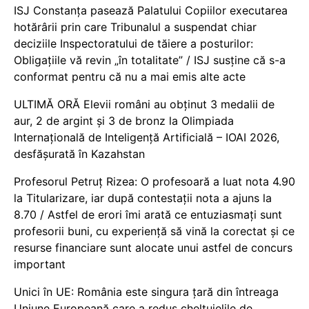
ISJ Constanța pasează Palatului Copiilor executarea
hotărârii prin care Tribunalul a suspendat chiar
deciziile Inspectoratului de tăiere a posturilor:
Obligațiile vă revin „în totalitate” / ISJ susține că s-a
conformat pentru că nu a mai emis alte acte
ULTIMĂ ORĂ Elevii români au obținut 3 medalii de
aur, 2 de argint și 3 de bronz la Olimpiada
Internațională de Inteligență Artificială – IOAI 2026,
desfășurată în Kazahstan
Profesorul Petruț Rizea: O profesoară a luat nota 4.90
la Titularizare, iar după contestații nota a ajuns la
8.70 / Astfel de erori îmi arată ce entuziasmați sunt
profesorii buni, cu experiență să vină la corectat și ce
resurse financiare sunt alocate unui astfel de concurs
important
Unici în UE: România este singura țară din întreaga
Uniune Europeană care a redus cheltuielile de