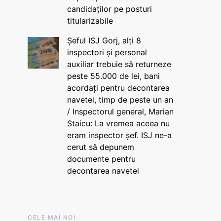
candidaților pe posturi
titularizabile
Șeful ISJ Gorj, alți 8
inspectori și personal
auxiliar trebuie să returneze
peste 55.000 de lei, bani
acordați pentru decontarea
navetei, timp de peste un an
/ Inspectorul general, Marian
Staicu: La vremea aceea nu
eram inspector șef. ISJ ne-a
cerut să depunem
documente pentru
decontarea navetei
CELE MAI NOI