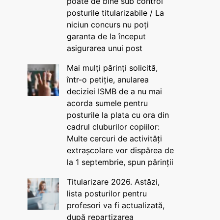
poate de bine sub control
posturile titularizabile / La
niciun concurs nu poți
garanta de la început
asigurarea unui post
Mai mulți părinți solicită,
într-o petiție, anularea
deciziei ISMB de a nu mai
acorda sumele pentru
posturile la plata cu ora din
cadrul cluburilor copiilor:
Multe cercuri de activități
extrașcolare vor dispărea de
la 1 septembrie, spun părinții
Titularizare 2026. Astăzi,
lista posturilor pentru
profesori va fi actualizată,
după repartizarea