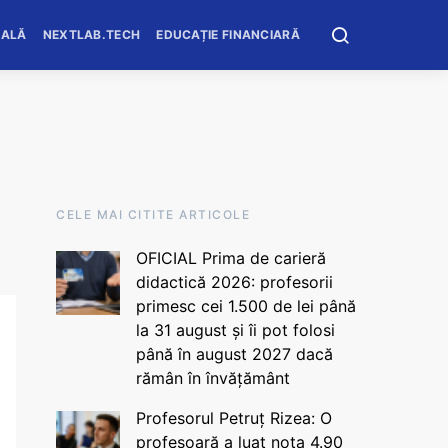
OALĂ
NEXTLAB.TECH
EDUCAȚIE FINANCIARĂ
CELE MAI CITITE ARTICOLE
OFICIAL Prima de carieră
didactică 2026: profesorii
primesc cei 1.500 de lei până
la 31 august și îi pot folosi
până în august 2027 dacă
rămân în învățământ
Profesorul Petruț Rizea: O
profesoară a luat nota 4.90