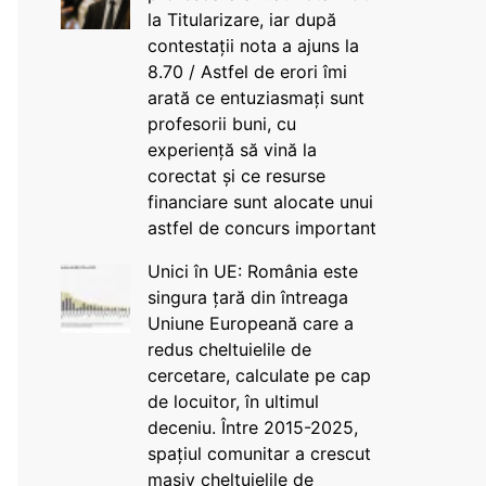
la Titularizare, iar după
contestații nota a ajuns la
8.70 / Astfel de erori îmi
arată ce entuziasmați sunt
profesorii buni, cu
experiență să vină la
corectat și ce resurse
financiare sunt alocate unui
astfel de concurs important
Unici în UE: România este
singura țară din întreaga
Uniune Europeană care a
redus cheltuielile de
cercetare, calculate pe cap
de locuitor, în ultimul
deceniu. Între 2015-2025,
spațiul comunitar a crescut
masiv cheltuielile de