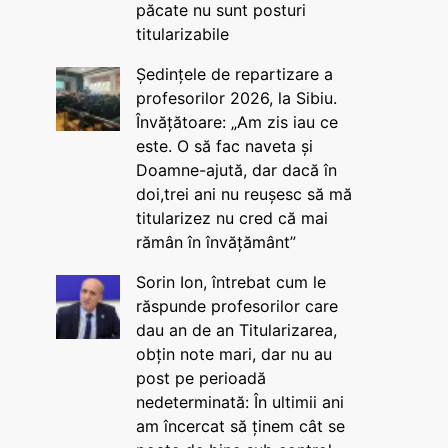
păcate nu sunt posturi
titularizabile
Ședințele de repartizare a
profesorilor 2026, la Sibiu.
Învățătoare: „Am zis iau ce
este. O să fac naveta și
Doamne-ajută, dar dacă în
doi,trei ani nu reușesc să mă
titularizez nu cred că mai
rămân în învățământ”
Sorin Ion, întrebat cum le
răspunde profesorilor care
dau an de an Titularizarea,
obțin note mari, dar nu au
post pe perioadă
nedeterminată: În ultimii ani
am încercat să ținem cât se