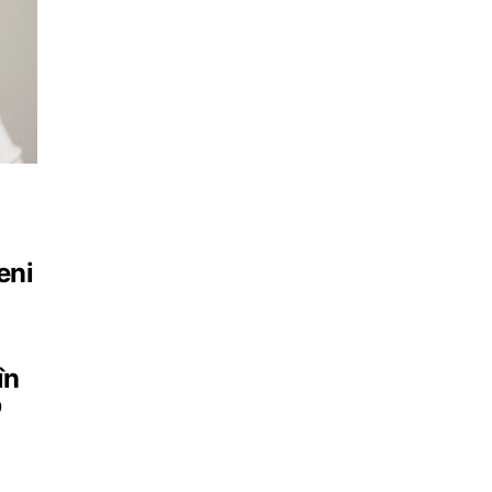
eni
în
b