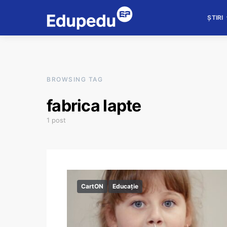
ȘTIRI
BROWSING TAG
fabrica lapte
1 post
CartON
Educație