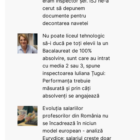
eram inspector șef. ISJ ne-a
cerut să depunem
documente pentru
decontarea navetei
Nu poate liceul tehnologic
să-i ducă pe toți elevii la un
Bacalaureat de 100%
absolvire, sunt care au intrat
cu media 2 sau 3, spune
inspectoarea Iuliana Țugui:
Performanța trebuie
măsurată și prin câți
absolvenți se angajează
Evoluția salariilor
profesorilor din România nu
se încadrează în niciun
model european - analiză
Eurydice: salariul crește doar