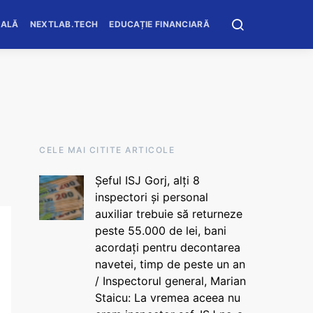
OALĂ
NEXTLAB.TECH
EDUCAȚIE FINANCIARĂ
CELE MAI CITITE ARTICOLE
Șeful ISJ Gorj, alți 8
inspectori și personal
auxiliar trebuie să returneze
peste 55.000 de lei, bani
acordați pentru decontarea
navetei, timp de peste un an
/ Inspectorul general, Marian
Staicu: La vremea aceea nu