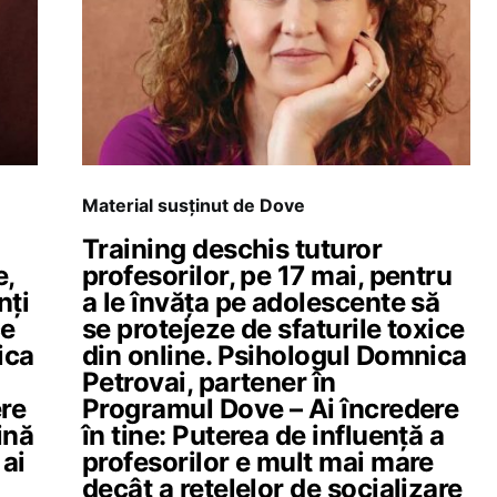
Material susținut de Dove
Training deschis tuturor
e,
profesorilor, pe 17 mai, pentru
nți
a le învăța pe adolescente să
ce
se protejeze de sfaturile toxice
ica
din online. Psihologul Domnica
Petrovai, partener în
re
Programul Dove – Ai încredere
ină
în tine: Puterea de influență a
 ai
profesorilor e mult mai mare
decât a rețelelor de socializare