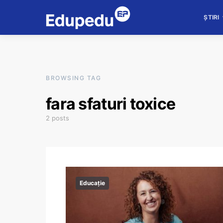
ȘTIRI
BROWSING TAG
fara sfaturi toxice
2 posts
Educație