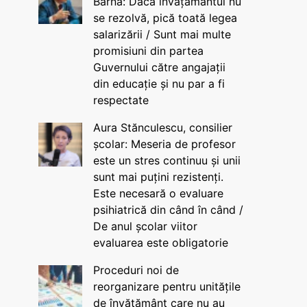
Barna: Dacă învățământul nu
se rezolvă, pică toată legea
salarizării / Sunt mai multe
promisiuni din partea
Guvernului către angajații
din educație și nu par a fi
respectate
Aura Stănculescu, consilier
școlar: Meseria de profesor
este un stres continuu și unii
sunt mai puțini rezistenți.
Este necesară o evaluare
psihiatrică din când în când /
De anul școlar viitor
evaluarea este obligatorie
Proceduri noi de
reorganizare pentru unitățile
de învățământ care nu au