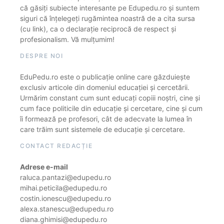
că găsiți subiecte interesante pe Edupedu.ro și suntem
siguri că înțelegeți rugămintea noastră de a cita sursa
(cu link), ca o declarație reciprocă de respect și
profesionalism. Vă mulțumim!
DESPRE NOI
EduPedu.ro este o publicație online care găzduiește
exclusiv articole din domeniul educației și cercetării.
Urmărim constant cum sunt educați copiii noștri, cine și
cum face politicile din educație și cercetare, cine și cum
îi formează pe profesori, cât de adecvate la lumea în
care trăim sunt sistemele de educație și cercetare.
CONTACT REDACȚIE
Adrese e-mail
raluca.pantazi@edupedu.ro
mihai.peticila@edupedu.ro
costin.ionescu@edupedu.ro
alexa.stanescu@edupedu.ro
diana.ghimisi@edupedu.ro