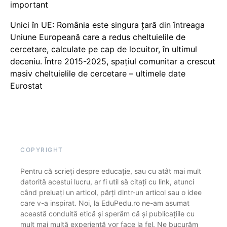
important
Unici în UE: România este singura țară din întreaga
Uniune Europeană care a redus cheltuielile de
cercetare, calculate pe cap de locuitor, în ultimul
deceniu. Între 2015-2025, spațiul comunitar a crescut
masiv cheltuielile de cercetare – ultimele date
Eurostat
COPYRIGHT
Pentru că scrieți despre educație, sau cu atât mai mult
datorită acestui lucru, ar fi util să citați cu link, atunci
când preluați un articol, părți dintr-un articol sau o idee
care v-a inspirat. Noi, la EduPedu.ro ne-am asumat
această conduită etică și sperăm că și publicațiile cu
mult mai multă experiență vor face la fel. Ne bucurăm