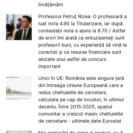
învățământ
Profesorul Petruț Rizea: O profesoară a
luat nota 4.90 la Titularizare, iar după
contestații nota a ajuns la 8.70 / Astfel
de erori îmi arată ce entuziasmați sunt
profesorii buni, cu experiență să vină la
corectat și ce resurse financiare sunt
alocate unui astfel de concurs
important
Unici în UE: România este singura țară
din întreaga Uniune Europeană care a
redus cheltuielile de cercetare,
calculate pe cap de locuitor, în ultimul
deceniu. Între 2015-2025, spațiul
comunitar a crescut masiv cheltuielile
de cercetare - ultimele date Eurostat
Noi comasări de clase și posturi, cu 3