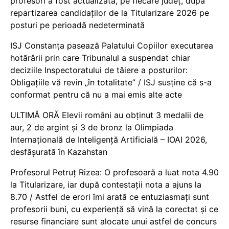
profesori a fost actualizată, pe fiecare județ, după
repartizarea candidaților de la Titularizare 2026 pe
posturi pe perioadă nedeterminată
ISJ Constanța pasează Palatului Copiilor executarea
hotărârii prin care Tribunalul a suspendat chiar
deciziile Inspectoratului de tăiere a posturilor:
Obligațiile vă revin „în totalitate” / ISJ susține că s-a
conformat pentru că nu a mai emis alte acte
ULTIMĂ ORĂ Elevii români au obținut 3 medalii de
aur, 2 de argint și 3 de bronz la Olimpiada
Internațională de Inteligență Artificială – IOAI 2026,
desfășurată în Kazahstan
Profesorul Petruț Rizea: O profesoară a luat nota 4.90
la Titularizare, iar după contestații nota a ajuns la
8.70 / Astfel de erori îmi arată ce entuziasmați sunt
profesorii buni, cu experiență să vină la corectat și ce
resurse financiare sunt alocate unui astfel de concurs