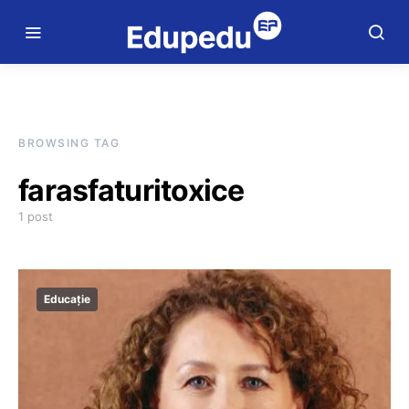
BROWSING TAG
farasfaturitoxice
1 post
Educație