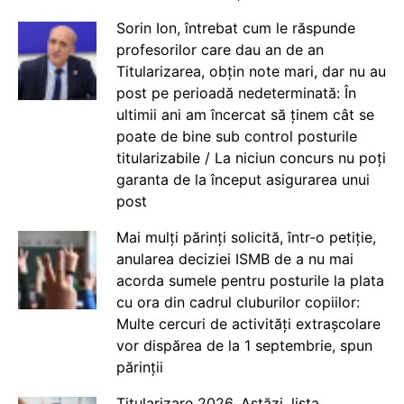
Sorin Ion, întrebat cum le răspunde
profesorilor care dau an de an
Titularizarea, obțin note mari, dar nu au
post pe perioadă nedeterminată: În
ultimii ani am încercat să ținem cât se
poate de bine sub control posturile
titularizabile / La niciun concurs nu poți
garanta de la început asigurarea unui
post
Mai mulți părinți solicită, într-o petiție,
anularea deciziei ISMB de a nu mai
acorda sumele pentru posturile la plata
cu ora din cadrul cluburilor copiilor:
Multe cercuri de activități extrașcolare
vor dispărea de la 1 septembrie, spun
părinții
Titularizare 2026. Astăzi, lista