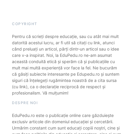
COPYRIGHT
Pentru că scrieți despre educație, sau cu atât mai mult
datorită acestui lucru, ar fi util să citați cu link, atunci
când preluați un articol, părți dintr-un articol sau o idee
care v-a inspirat. Noi, la EduPedu.ro ne-am asumat
această conduită etică și sperăm că și publicațiile cu
mult mai multă experiență vor face la fel. Ne bucurăm
că găsiți subiecte interesante pe Edupedu.ro și suntem
siguri că înțelegeți rugămintea noastră de a cita sursa
(cu link), ca o declarație reciprocă de respect și
profesionalism. Vă mulțumim!
DESPRE NOI
EduPedu.ro este o publicație online care găzduiește
exclusiv articole din domeniul educației și cercetării.
Urmărim constant cum sunt educați copiii noștri, cine și