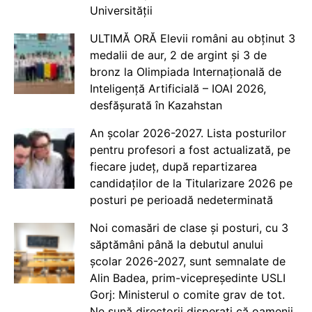
Universității
ULTIMĂ ORĂ Elevii români au obținut 3
medalii de aur, 2 de argint și 3 de
bronz la Olimpiada Internațională de
Inteligență Artificială – IOAI 2026,
desfășurată în Kazahstan
An școlar 2026-2027. Lista posturilor
pentru profesori a fost actualizată, pe
fiecare județ, după repartizarea
candidaților de la Titularizare 2026 pe
posturi pe perioadă nedeterminată
Noi comasări de clase și posturi, cu 3
săptămâni până la debutul anului
școlar 2026-2027, sunt semnalate de
Alin Badea, prim-vicepreședinte USLI
Gorj: Ministerul o comite grav de tot.
Ne sună directorii disperați că oamenii