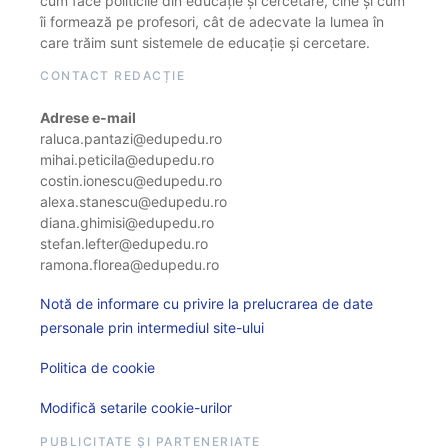
cum face politicile din educație și cercetare, cine și cum
îi formează pe profesori, cât de adecvate la lumea în
care trăim sunt sistemele de educație și cercetare.
CONTACT REDACȚIE
Adrese e-mail
raluca.pantazi@edupedu.ro
mihai.peticila@edupedu.ro
costin.ionescu@edupedu.ro
alexa.stanescu@edupedu.ro
diana.ghimisi@edupedu.ro
stefan.lefter@edupedu.ro
ramona.florea@edupedu.ro
Notă de informare cu privire la prelucrarea de date
personale prin intermediul site-ului
Politica de cookie
Modifică setarile cookie-urilor
PUBLICITATE ȘI PARTENERIATE