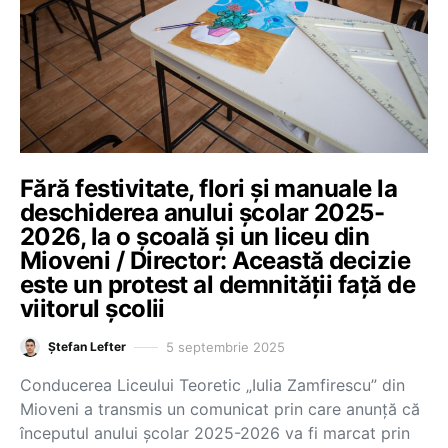
Fără festivitate, flori și manuale la
deschiderea anului școlar 2025-
2026, la o școală și un liceu din
Mioveni / Director: Această decizie
este un protest al demnității față de
viitorul școlii
5 septembrie 2025
Ștefan Lefter
Conducerea Liceului Teoretic „Iulia Zamfirescu” din
Mioveni a transmis un comunicat prin care anunță că
începutul anului școlar 2025-2026 va fi marcat prin