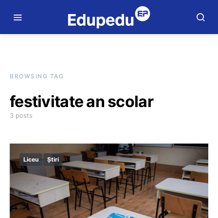
BROWSING TAG
festivitate an scolar
3 posts
Liceu
Știri