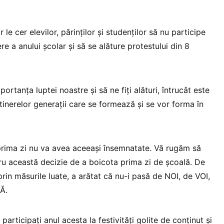
 le cer elevilor, părinților și studenților să nu participe
ere a anului școlar și să se alăture protestului din 8
ortanța luptei noastre și să ne fiți alături, întrucât este
al tinerelor generații care se formează și se vor forma în
prima zi nu va avea aceeași însemnatate. Vă rugăm să
ru această decizie de a boicota prima zi de școală. De
prin măsurile luate, a arătat că nu-i pasă de NOI, de VOI,
Ă.
articipați anul acesta la festivități golite de conținut și