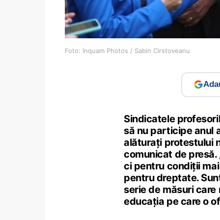
Foto: Inquam Photos / Sabin Cirstoveanu
Adau
Sindicatele profesoril
să nu participe anul a
alăturați protestului
comunicat de presă. „
ci pentru condiții ma
pentru dreptate. Sun
serie de măsuri care 
educația pe care o of