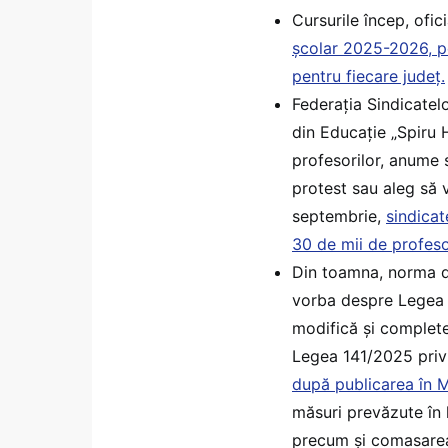
Cursurile încep, ofic
școlar 2025-2026, pe 
pentru fiecare județ.
Federația Sindicatelo
din Educație „Spiru 
profesorilor, anume 
protest sau aleg să 
septembrie,
sindicat
30 de mii de profeso
Din toamna, norma di
vorba despre Legea 
modifică și complete
Legea 141/2025 priv
după publicarea în M
măsuri prevăzute în l
precum și comasarea