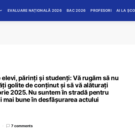
EVALUARE NAȚIONALĂ 2026
BAC 2026
PROFESORI
AI LA ȘC
 elevi, părinți și studenți: Vă rugăm să nu
ăți golite de conținut și să vă alăturați
brie 2025. Nu suntem în stradă pentru
ții mai bune în desfășurarea actului
7 comments