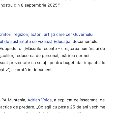
i nostru din 8 septembrie 2025.”
iitori, regizori, actori, artiști care cer Guvernului
ul de austeritate ce vizează Educația
, documentului
 Edupedu.ro. „Măsurile recente – creșterea numărului de
școlilor, reducerea de personal, mărirea normei
 sunt prezentate ca soluții pentru buget, dar impactul lor
cativ”, se arată în document.
SIPA Muntenia,
Adrian Voica
, a explicat ce înseamnă, de
dactice de predare. „Colegii cu peste 25 de ani vechime