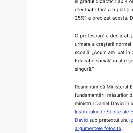
și gradul didactic I au 4 
efectuate fără a fi plătiț
25%”, a precizat acesta. D
O profesoară a declarat,
urmare a creșterii normei 
școală. „Acum am luat în 
Educație socială în alte ș
singură.”
Reamintim că Ministerul Ed
fundamentării măsurilor di
ministrul Daniel David în i
Institutului de Științe al
David
sub pretextul unui
argumentele folosite
.