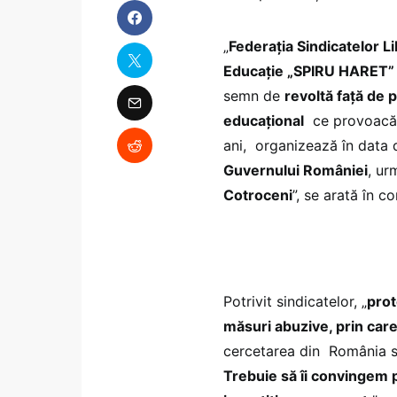
„
Federația Sindicatelor L
Educație „SPIRU HARET”
semn de
revoltă față de 
educațional
ce provoacă î
ani, organizează în data
Guvernului României
, ur
Cotroceni
”, se arată în c
Potrivit sindicatelor, „
prot
măsuri abuzive, prin car
cercetarea din România să
Trebuie să îi convingem p