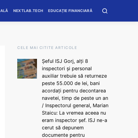
OALĂ
NEXTLAB.TECH
EDUCAȚIE FINANCIARĂ
CELE MAI CITITE ARTICOLE
Șeful ISJ Gorj, alți 8
inspectori și personal
auxiliar trebuie să returneze
peste 55.000 de lei, bani
acordați pentru decontarea
navetei, timp de peste un an
/ Inspectorul general, Marian
Staicu: La vremea aceea nu
eram inspector șef. ISJ ne-a
cerut să depunem
documente pentru