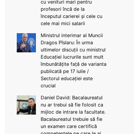
cu venituri mari pentru
profesori încă de la
începutul carierei și cele cu
cele mai mici salarii
Ministrul interimar al Muncii
Dragos Pîslaru: În urma
ultimelor discuții cu ministrul
Educației lucrurile sunt mult
îmbunătățite față de varianta
publicată pe 17 iulie /
Sectorul educației este
crucial
Daniel David: Bacalaureatul
nu ar trebui să fie folosit ca
mijloc de intrare la facultate.
Bacalaureatul trebuie să fie
un examen care certifică
competențele pe care le ai