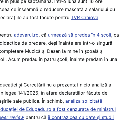
ore în plus pe săptămână. Într-o lună sunt 16 ore
i, ceea ce înseamnă o reducere mascată a salariului cu
eclarațiile au fost făcute pentru
TVR Craiova
.
 pentru
adevarul.ro
, că
urmează să predea în 4 școli
, ca
didactice de predare, deși înainte era într-o singură
completare Muzică și Desen la mine în școală și
coli. Acum predau în patru școli, înainte predam în una
ucației și Cercetării nu a prezentat nicio analiză a
n legea 141/2025, în afara declarațiilor făcute de
eșirile sale publice. În schimb,
analiza solicitată
e Educației de Edupedu.ro a fost cenzurată de ministrul
peer review
pentru că
îi contrazicea cu date și studii