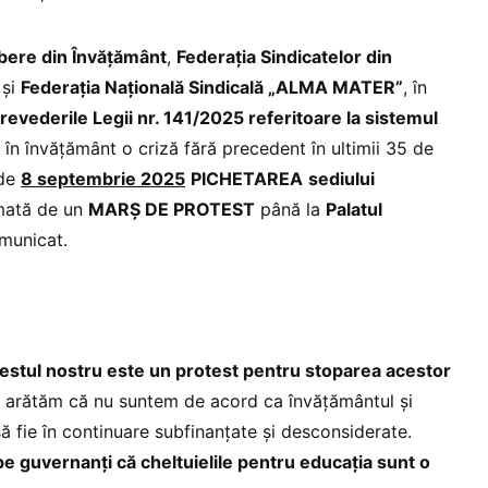
ibere din Învățământ
,
Federația Sindicatelor din
și
Federația Națională Sindicală „ALMA MATER”
, în
prevederile Legii nr. 141/2025 referitoare la sistemul
n învățământ o criză fără precedent în ultimii 35 de
 de
8 septembrie 2025
PICHETAREA
sediului
mată de un
MARȘ DE PROTEST
până la
Palatul
omunicat.
estul nostru este un protest pentru stoparea acestor
e
arătăm că nu suntem de acord ca învățământul și
 fie în continuare subfinanțate și desconsiderate.
e guvernanți că cheltuielile pentru educația sunt o