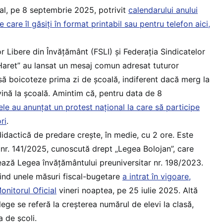
ial, pe 8 septembrie 2025, potrivit
calendarului anului
care îl găsiți în format printabil sau pentru telefon aici,
r Libere din Învățământ (FSLI) și Federația Sindicatelor
Haret” au lansat un mesaj comun adresat tuturor
să boicoteze prima zi de școală, indiferent dacă merg la
vină la școală. Amintim că, pentru data de 8
ele au anunțat un protest național la care să participe
ri
.
dactică de predare crește, în medie, cu 2 ore. Este
nr. 141/2025, cunoscută drept „Legea Bolojan”, care
ază Legea învățământului preuniversitar nr. 198/2023.
ind unele măsuri fiscal-bugetare
a intrat în vigoare,
onitorul Oficial
vineri noaptea, pe 25 iulie 2025. Altă
ege se referă la creșterea numărul de elevi la clasă,
 de școli.