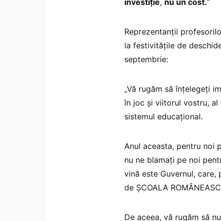
investiție
,
nu un cost.
”
Reprezentanții profesorilor
la festivitățile de deschid
septembrie:
„Vă rugăm să înțelegeți imp
în joc și viitorul vostru, 
sistemul educațional.
Anul aceasta, pentru noi 
nu ne blamați pe noi pent
vină este Guvernul, care, 
de ȘCOALA ROMÂNEASC
De aceea, vă rugăm să nu p