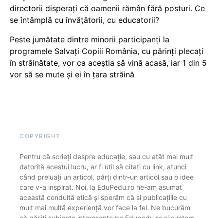
directorii disperați că oamenii rămân fără posturi. Ce
se întâmplă cu învățătorii, cu educatorii?
Peste jumătate dintre minorii participanți la
programele Salvați Copiii România, cu părinți plecați
în străinătate, vor ca aceștia să vină acasă, iar 1 din 5
vor să se mute și ei în țara străină
COPYRIGHT
Pentru că scrieți despre educație, sau cu atât mai mult
datorită acestui lucru, ar fi util să citați cu link, atunci
când preluați un articol, părți dintr-un articol sau o idee
care v-a inspirat. Noi, la EduPedu.ro ne-am asumat
această conduită etică și sperăm că și publicațiile cu
mult mai multă experiență vor face la fel. Ne bucurăm
că găsiți subiecte interesante pe Edupedu.ro și suntem