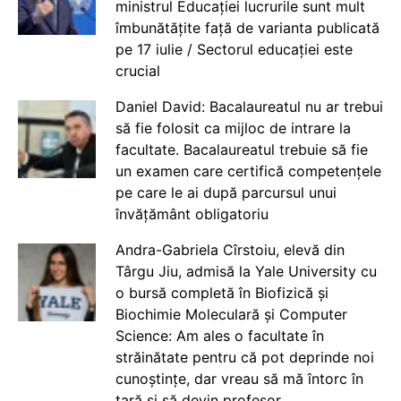
ministrul Educației lucrurile sunt mult
îmbunătățite față de varianta publicată
pe 17 iulie / Sectorul educației este
crucial
Daniel David: Bacalaureatul nu ar trebui
să fie folosit ca mijloc de intrare la
facultate. Bacalaureatul trebuie să fie
un examen care certifică competențele
pe care le ai după parcursul unui
învățământ obligatoriu
Andra-Gabriela Cîrstoiu, elevă din
Târgu Jiu, admisă la Yale University cu
o bursă completă în Biofizică și
Biochimie Moleculară și Computer
Science: Am ales o facultate în
străinătate pentru că pot deprinde noi
cunoștințe, dar vreau să mă întorc în
țară și să devin profesor