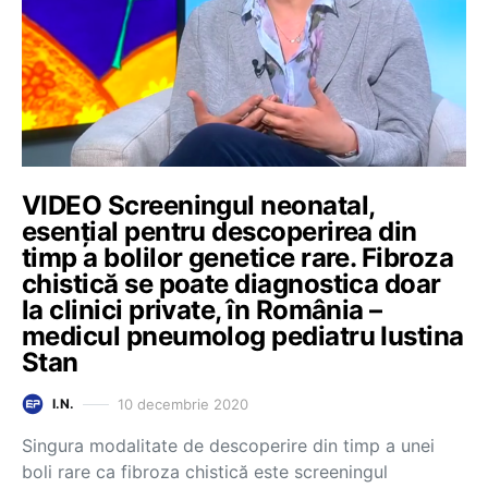
VIDEO Screeningul neonatal,
esențial pentru descoperirea din
timp a bolilor genetice rare. Fibroza
chistică se poate diagnostica doar
la clinici private, în România –
medicul pneumolog pediatru Iustina
Stan
10 decembrie 2020
I.N.
Singura modalitate de descoperire din timp a unei
boli rare ca fibroza chistică este screeningul