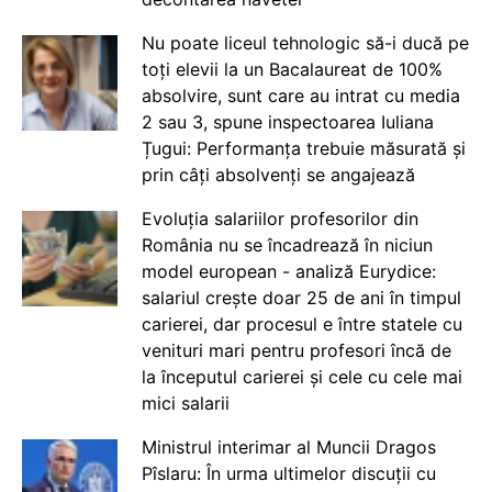
Nu poate liceul tehnologic să-i ducă pe
toți elevii la un Bacalaureat de 100%
absolvire, sunt care au intrat cu media
2 sau 3, spune inspectoarea Iuliana
Țugui: Performanța trebuie măsurată și
prin câți absolvenți se angajează
Evoluția salariilor profesorilor din
România nu se încadrează în niciun
model european - analiză Eurydice:
salariul crește doar 25 de ani în timpul
carierei, dar procesul e între statele cu
venituri mari pentru profesori încă de
la începutul carierei și cele cu cele mai
mici salarii
Ministrul interimar al Muncii Dragos
Pîslaru: În urma ultimelor discuții cu