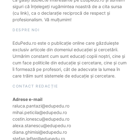
siguri că înțelegeți rugămintea noastră de a cita sursa
(cu link), ca o declarație reciprocă de respect și
profesionalism. Vă mulțumim!
DESPRE NOI
EduPedu.ro este o publicație online care găzduiește
exclusiv articole din domeniul educației și cercetării.
Urmărim constant cum sunt educați copiii noștri, cine și
cum face politicile din educație și cercetare, cine și cum
îi formează pe profesori, cât de adecvate la lumea în
care trăim sunt sistemele de educație și cercetare.
CONTACT REDACȚIE
Adrese e-mail
raluca.pantazi@edupedu.ro
mihai.peticila@edupedu.ro
costin.ionescu@edupedu.ro
alexa.stanescu@edupedu.ro
diana.ghimisi@edupedu.ro
stefan.lefter@edupedu.ro