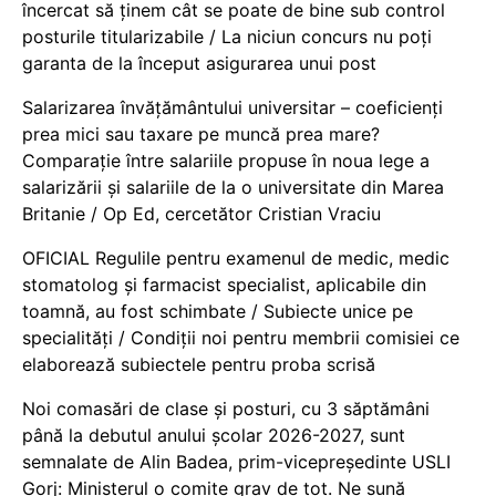
încercat să ținem cât se poate de bine sub control
posturile titularizabile / La niciun concurs nu poți
garanta de la început asigurarea unui post
Salarizarea învățământului universitar – coeficienți
prea mici sau taxare pe muncă prea mare?
Comparație între salariile propuse în noua lege a
salarizării și salariile de la o universitate din Marea
Britanie / Op Ed, cercetător Cristian Vraciu
OFICIAL Regulile pentru examenul de medic, medic
stomatolog și farmacist specialist, aplicabile din
toamnă, au fost schimbate / Subiecte unice pe
specialități / Condiții noi pentru membrii comisiei ce
elaborează subiectele pentru proba scrisă
Noi comasări de clase și posturi, cu 3 săptămâni
până la debutul anului școlar 2026-2027, sunt
semnalate de Alin Badea, prim-vicepreședinte USLI
Gorj: Ministerul o comite grav de tot. Ne sună