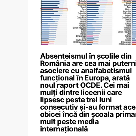
Absenteismul în școlile din
România are cea mai putern
asociere cu analfabetismul
funcțional în Europa, arată
noul raport OCDE. Cei mai
mulți dintre liceenii care
lipsesc peste trei luni
consecutiv și-au format ace
obicei încă din școala prima
mult peste media
internațională