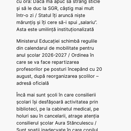
cu ora: Dacă mă apuc să strâng sticle
și să le duc la SGR, câștig mai mult
într-o zi / Statul îți aruncă niște
mărunțiș și îți cere să-i spui „salariu”.
Asta este umilință instituționalizată
Ministerul Educației schimbă regulile
din calendarul de mobilitate pentru
anul școlar 2026-2027 / Ordinea în
care se va face repartizarea
profesorilor pe posturi începând cu 20
august, după reorganizarea școlilor –
adresă oficială
Încă mai sunt școli în care consilierii
școlari își desfășoară activitatea prin
biblioteci, pe la cabinetul medical, pe
holuri sau în cancelarii, atrage atenția
consilierul școlar Aura Stănculescu /
Sunt spații inadecvate în care copilul