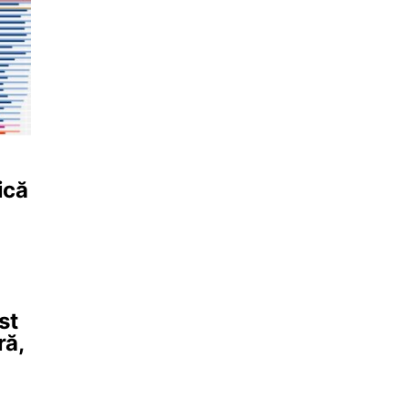
ică
st
ră,