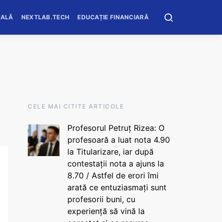
OALĂ
NEXTLAB.TECH
EDUCAȚIE FINANCIARĂ
CELE MAI CITITE ARTICOLE
Profesorul Petruț Rizea: O
profesoară a luat nota 4.90
la Titularizare, iar după
contestații nota a ajuns la
8.70 / Astfel de erori îmi
arată ce entuziasmați sunt
profesorii buni, cu
experiență să vină la