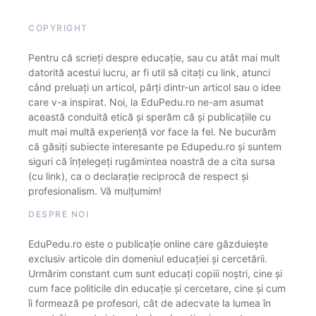
COPYRIGHT
Pentru că scrieți despre educație, sau cu atât mai mult
datorită acestui lucru, ar fi util să citați cu link, atunci
când preluați un articol, părți dintr-un articol sau o idee
care v-a inspirat. Noi, la EduPedu.ro ne-am asumat
această conduită etică și sperăm că și publicațiile cu
mult mai multă experiență vor face la fel. Ne bucurăm
că găsiți subiecte interesante pe Edupedu.ro și suntem
siguri că înțelegeți rugămintea noastră de a cita sursa
(cu link), ca o declarație reciprocă de respect și
profesionalism. Vă mulțumim!
DESPRE NOI
EduPedu.ro este o publicație online care găzduiește
exclusiv articole din domeniul educației și cercetării.
Urmărim constant cum sunt educați copiii noștri, cine și
cum face politicile din educație și cercetare, cine și cum
îi formează pe profesori, cât de adecvate la lumea în