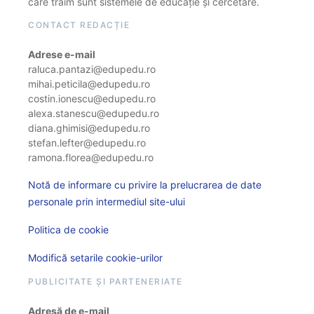
care trăim sunt sistemele de educație și cercetare.
CONTACT REDACȚIE
Adrese e-mail
raluca.pantazi@edupedu.ro
mihai.peticila@edupedu.ro
costin.ionescu@edupedu.ro
alexa.stanescu@edupedu.ro
diana.ghimisi@edupedu.ro
stefan.lefter@edupedu.ro
ramona.florea@edupedu.ro
Notă de informare cu privire la prelucrarea de date
personale prin intermediul site-ului
Politica de cookie
Modifică setarile cookie-urilor
PUBLICITATE ȘI PARTENERIATE
Adresă de e-mail