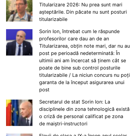
Titularizare 2026: Nu prea sunt mari
așteptările. Din păcate nu sunt posturi
titularizabile
Sorin Ion, întrebat cum le răspunde
profesorilor care dau an de an
Titularizarea, obțin note mari, dar nu au
post pe perioadă nedeterminată: În
ultimii ani am încercat să ținem cât se
poate de bine sub control posturile
titularizabile / La niciun concurs nu poți
garanta de la început asigurarea unui
post
Secretarul de stat Sorin Ion: La
disciplinele din zona tehnologică există
o criză de personal calificat pe zona
de maiștri-instructori
Elevii de clasa a IX-a încep anul școlar