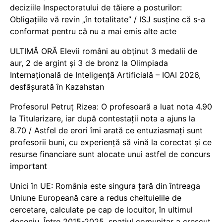
deciziile Inspectoratului de tăiere a posturilor:
Obligațiile vă revin „în totalitate” / ISJ susține că s-a
conformat pentru că nu a mai emis alte acte
ULTIMĂ ORĂ Elevii români au obținut 3 medalii de
aur, 2 de argint și 3 de bronz la Olimpiada
Internațională de Inteligență Artificială – IOAI 2026,
desfășurată în Kazahstan
Profesorul Petruț Rizea: O profesoară a luat nota 4.90
la Titularizare, iar după contestații nota a ajuns la
8.70 / Astfel de erori îmi arată ce entuziasmați sunt
profesorii buni, cu experiență să vină la corectat și ce
resurse financiare sunt alocate unui astfel de concurs
important
Unici în UE: România este singura țară din întreaga
Uniune Europeană care a redus cheltuielile de
cercetare, calculate pe cap de locuitor, în ultimul
deceniu. Între 2015-2025, spațiul comunitar a crescut