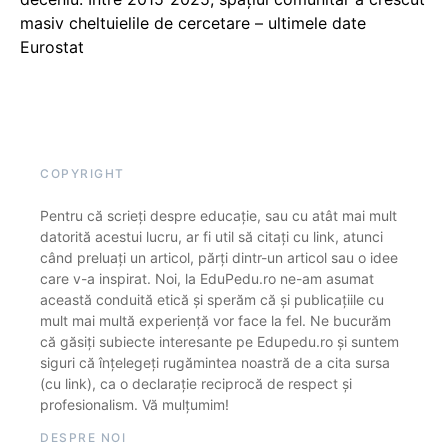
masiv cheltuielile de cercetare – ultimele date
Eurostat
COPYRIGHT
Pentru că scrieți despre educație, sau cu atât mai mult
datorită acestui lucru, ar fi util să citați cu link, atunci
când preluați un articol, părți dintr-un articol sau o idee
care v-a inspirat. Noi, la EduPedu.ro ne-am asumat
această conduită etică și sperăm că și publicațiile cu
mult mai multă experiență vor face la fel. Ne bucurăm
că găsiți subiecte interesante pe Edupedu.ro și suntem
siguri că înțelegeți rugămintea noastră de a cita sursa
(cu link), ca o declarație reciprocă de respect și
profesionalism. Vă mulțumim!
DESPRE NOI