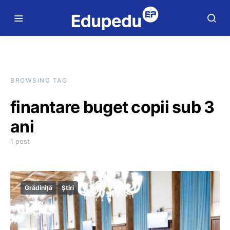
BROWSING TAG
finantare buget copii sub 3
ani
1 post
Grădiniță
Știri