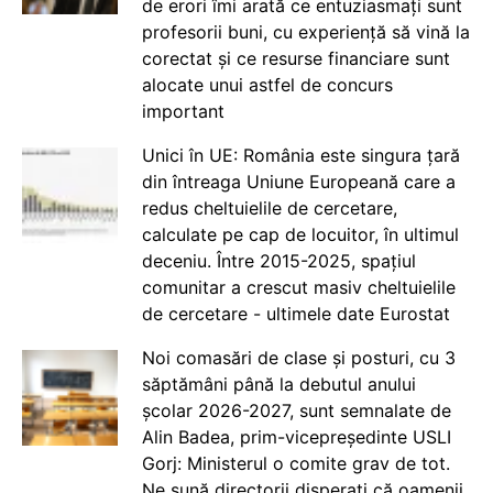
de erori îmi arată ce entuziasmați sunt
profesorii buni, cu experiență să vină la
corectat și ce resurse financiare sunt
alocate unui astfel de concurs
important
Unici în UE: România este singura țară
din întreaga Uniune Europeană care a
redus cheltuielile de cercetare,
calculate pe cap de locuitor, în ultimul
deceniu. Între 2015-2025, spațiul
comunitar a crescut masiv cheltuielile
de cercetare - ultimele date Eurostat
Noi comasări de clase și posturi, cu 3
săptămâni până la debutul anului
școlar 2026-2027, sunt semnalate de
Alin Badea, prim-vicepreședinte USLI
Gorj: Ministerul o comite grav de tot.
Ne sună directorii disperați că oamenii