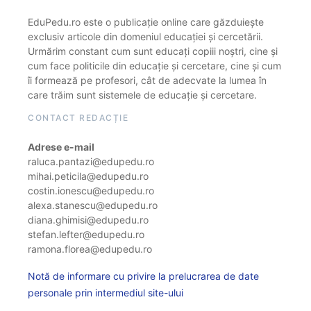
EduPedu.ro este o publicație online care găzduiește
exclusiv articole din domeniul educației și cercetării.
Urmărim constant cum sunt educați copiii noștri, cine și
cum face politicile din educație și cercetare, cine și cum
îi formează pe profesori, cât de adecvate la lumea în
care trăim sunt sistemele de educație și cercetare.
CONTACT REDACȚIE
Adrese e-mail
raluca.pantazi@edupedu.ro
mihai.peticila@edupedu.ro
costin.ionescu@edupedu.ro
alexa.stanescu@edupedu.ro
diana.ghimisi@edupedu.ro
stefan.lefter@edupedu.ro
ramona.florea@edupedu.ro
Notă de informare cu privire la prelucrarea de date
personale prin intermediul site-ului