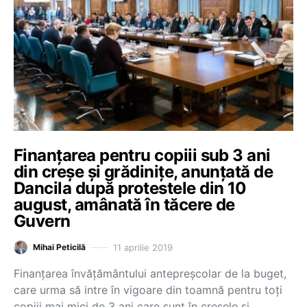
Finanțarea pentru copiii sub 3 ani
din creșe și grădinițe, anunțată de
Dancila după protestele din 10
august, amânată în tăcere de
Guvern
11 aprilie 2019
Mihai Peticilă
Finanțarea învățământului antepreșcolar de la buget,
care urma să intre în vigoare din toamnă pentru toți
copiii mai mici de 3 ani care sunt în creșele și