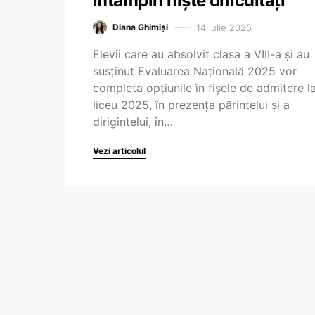
întâmpin nişte dificultăţi
14 iulie 2025
Diana Ghimiși
Elevii care au absolvit clasa a VIII-a și au
susținut Evaluarea Națională 2025 vor
completa opțiunile în fișele de admitere l
liceu 2025, în prezența părintelui și a
dirigintelui, în…
Vezi articolul