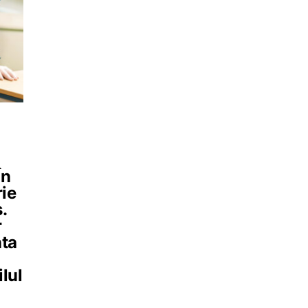
În
rie
.
r
nta
ilul