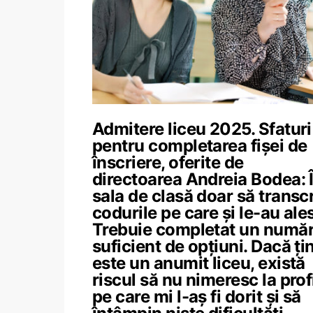
Admitere liceu 2025. Sfaturi
pentru completarea fișei de
înscriere, oferite de
directoarea Andreia Bodea: 
sala de clasă doar să transc
codurile pe care şi le-au ales
Trebuie completat un numă
suficient de opţiuni. Dacă ţi
este un anumit liceu, există
riscul să nu nimeresc la prof
pe care mi l-aş fi dorit şi să