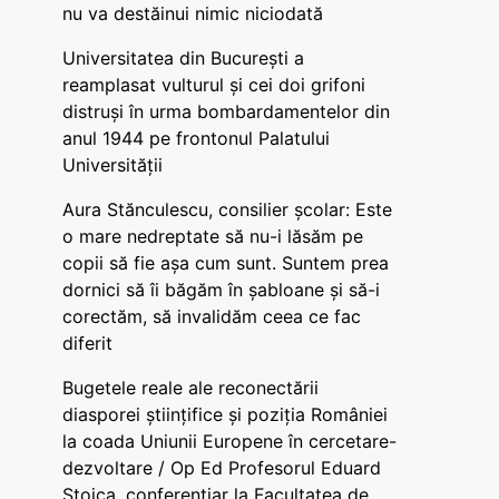
nu va destăinui nimic niciodată
Universitatea din București a
reamplasat vulturul și cei doi grifoni
distruși în urma bombardamentelor din
anul 1944 pe frontonul Palatului
Universității
Aura Stănculescu, consilier școlar: Este
o mare nedreptate să nu-i lăsăm pe
copii să fie așa cum sunt. Suntem prea
dornici să îi băgăm în șabloane și să-i
corectăm, să invalidăm ceea ce fac
diferit
Bugetele reale ale reconectării
diasporei științifice și poziția României
la coada Uniunii Europene în cercetare-
dezvoltare / Op Ed Profesorul Eduard
Stoica, conferențiar la Facultatea de