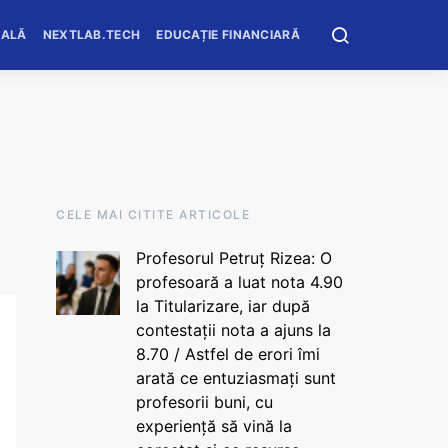
OALĂ
NEXTLAB.TECH
EDUCAȚIE FINANCIARĂ
CELE MAI CITITE ARTICOLE
Profesorul Petruț Rizea: O
profesoară a luat nota 4.90
la Titularizare, iar după
contestații nota a ajuns la
8.70 / Astfel de erori îmi
arată ce entuziasmați sunt
profesorii buni, cu
experiență să vină la