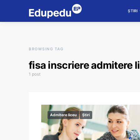
ȘTIRI
BROWSING TAG
fisa inscriere admitere 
1 post
Admitere liceu
Știri