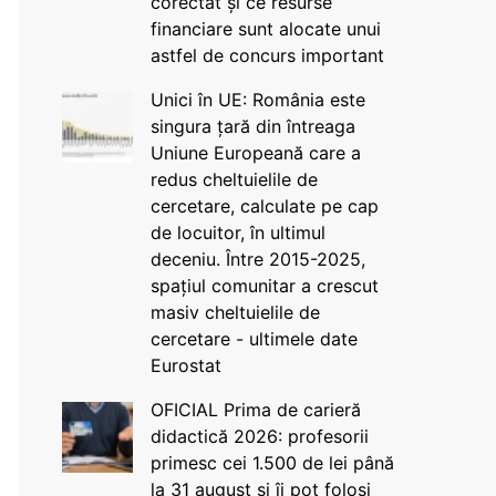
corectat și ce resurse
financiare sunt alocate unui
astfel de concurs important
Unici în UE: România este
singura țară din întreaga
Uniune Europeană care a
redus cheltuielile de
cercetare, calculate pe cap
de locuitor, în ultimul
deceniu. Între 2015-2025,
spațiul comunitar a crescut
masiv cheltuielile de
cercetare - ultimele date
Eurostat
OFICIAL Prima de carieră
didactică 2026: profesorii
primesc cei 1.500 de lei până
la 31 august și îi pot folosi