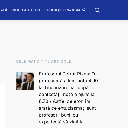
OALĂ
NEXTLAB.TECH
EDUCAȚIE FINANCIARĂ
CELE MAI CITITE ARTICOLE
Profesorul Petruț Rizea: O
profesoară a luat nota 4.90
la Titularizare, iar după
contestații nota a ajuns la
8.70 / Astfel de erori îmi
arată ce entuziasmați sunt
profesorii buni, cu
experiență să vină la