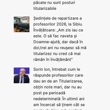
păcate nu sunt posturi
titularizabile
Ședințele de repartizare a
profesorilor 2026, la Sibiu.
Învățătoare: „Am zis iau ce
este. O să fac naveta și
Doamne-ajută, dar dacă în
doi,trei ani nu reușesc să mă
titularizez nu cred că mai
rămân în învățământ”
Sorin Ion, întrebat cum le
răspunde profesorilor care
dau an de an Titularizarea,
obțin note mari, dar nu au
post pe perioadă
nedeterminată: În ultimii ani
am încercat să ținem cât se