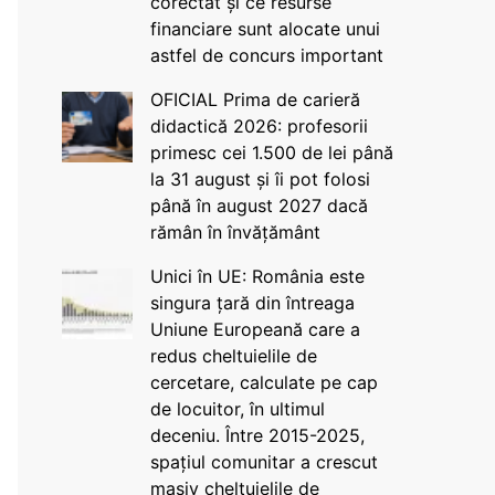
corectat și ce resurse
financiare sunt alocate unui
astfel de concurs important
OFICIAL Prima de carieră
didactică 2026: profesorii
primesc cei 1.500 de lei până
la 31 august și îi pot folosi
până în august 2027 dacă
rămân în învățământ
Unici în UE: România este
singura țară din întreaga
Uniune Europeană care a
redus cheltuielile de
cercetare, calculate pe cap
de locuitor, în ultimul
deceniu. Între 2015-2025,
spațiul comunitar a crescut
masiv cheltuielile de