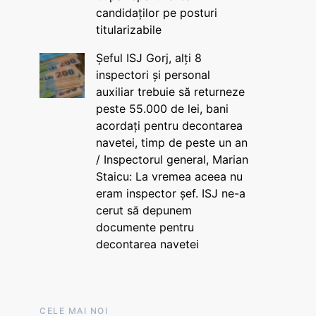
candidaților pe posturi
titularizabile
Șeful ISJ Gorj, alți 8
inspectori și personal
auxiliar trebuie să returneze
peste 55.000 de lei, bani
acordați pentru decontarea
navetei, timp de peste un an
/ Inspectorul general, Marian
Staicu: La vremea aceea nu
eram inspector șef. ISJ ne-a
cerut să depunem
documente pentru
decontarea navetei
CELE MAI NOI