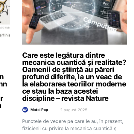
Care este legătura dintre
mecanica cuantică și realitate?
Oamenii de știință au păreri
hn
profund diferite, la un veac de
ohn
la elaborarea teoriilor moderne
ce stau la baza acestei
r
discipline – revista Nature
n
2 august 2025
Matei Pop
Punctele de vedere pe care le au, în prezent,
fizicienii cu privire la mecanica cuantică și