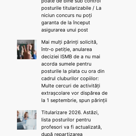
poate de bine sub control
posturile titularizabile / La
niciun concurs nu poți
garanta de la început
asigurarea unui post
Mai mulți părinți solicită,
într-o petiție, anularea
deciziei ISMB de a nu mai
acorda sumele pentru
posturile la plata cu ora din
cadrul cluburilor copiilor:
Multe cercuri de activități
extrașcolare vor dispărea de
la 1 septembrie, spun părinții
Titularizare 2026. Astăzi,
lista posturilor pentru
profesori va fi actualizată,
după repartizarea