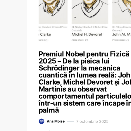
Premiul Nobel pentru Fizică
2025 – De la pisica lui
Schrödinger la mecanica
cuantică în lumea reală: Jo
Clarke, Michel Devoret și J
Martinis au observat
comportamentul particulelo
într-un sistem care încape î
palmă
7 octombrie 2025
Ana Moise