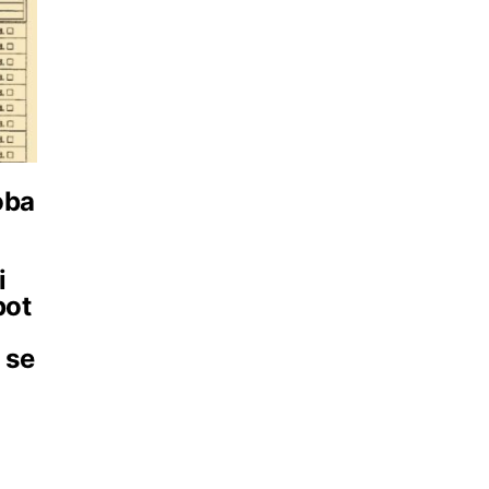
oba
i
pot
 se