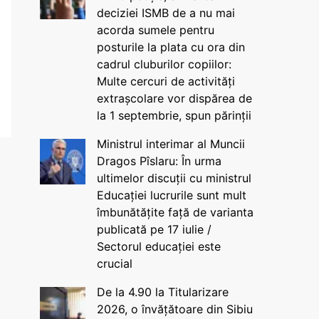
deciziei ISMB de a nu mai
acorda sumele pentru
posturile la plata cu ora din
cadrul cluburilor copiilor:
Multe cercuri de activități
extrașcolare vor dispărea de
la 1 septembrie, spun părinții
Ministrul interimar al Muncii
Dragos Pîslaru: În urma
ultimelor discuții cu ministrul
Educației lucrurile sunt mult
îmbunătățite față de varianta
publicată pe 17 iulie /
Sectorul educației este
crucial
De la 4.90 la Titularizare
2026, o învățătoare din Sibiu