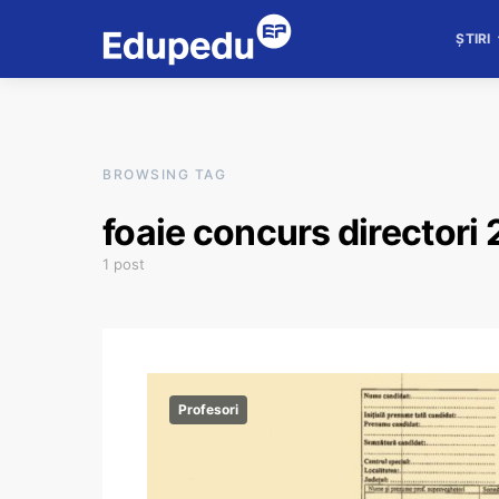
ȘTIRI
BROWSING TAG
foaie concurs directori
1 post
Profesori