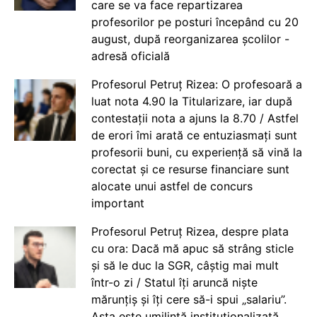
care se va face repartizarea
profesorilor pe posturi începând cu 20
august, după reorganizarea școlilor -
adresă oficială
Profesorul Petruț Rizea: O profesoară a
luat nota 4.90 la Titularizare, iar după
contestații nota a ajuns la 8.70 / Astfel
de erori îmi arată ce entuziasmați sunt
profesorii buni, cu experiență să vină la
corectat și ce resurse financiare sunt
alocate unui astfel de concurs
important
Profesorul Petruț Rizea, despre plata
cu ora: Dacă mă apuc să strâng sticle
și să le duc la SGR, câștig mai mult
într-o zi / Statul îți aruncă niște
mărunțiș și îți cere să-i spui „salariu”.
Asta este umilință instituționalizată