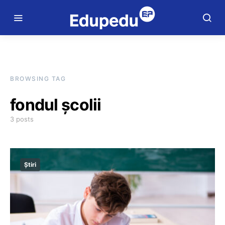
BROWSING TAG
fondul școlii
3 posts
Știri