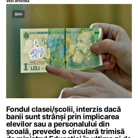
Vezi articolul
Știri
Fondul clasei/școlii, interzis dacă
banii sunt strânși prin implicarea
elevilor sau a personalului din
școală, prevede o circulară trimisă