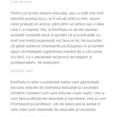
COPYRIGHT
Pentru că scrieți despre educație, sau cu atât mai mult
datorită acestui lucru, ar fi util să citați cu link, atunci
când preluați un articol, părți dintr-un articol sau o idee
care v-a inspirat. Noi, la EduPedu.ro ne-am asumat
această conduită etică și sperăm că și publicațiile cu
mult mai multă experiență vor face la fel. Ne bucurăm
că găsiți subiecte interesante pe Edupedu.ro și suntem
siguri că înțelegeți rugămintea noastră de a cita sursa
(cu link), ca o declarație reciprocă de respect și
profesionalism. Vă mulțumim!
DESPRE NOI
EduPedu.ro este o publicație online care găzduiește
exclusiv articole din domeniul educației și cercetării.
Urmărim constant cum sunt educați copiii noștri, cine și
cum face politicile din educație și cercetare, cine și cum
îi formează pe profesori, cât de adecvate la lumea în
care trăim sunt sistemele de educație și cercetare.