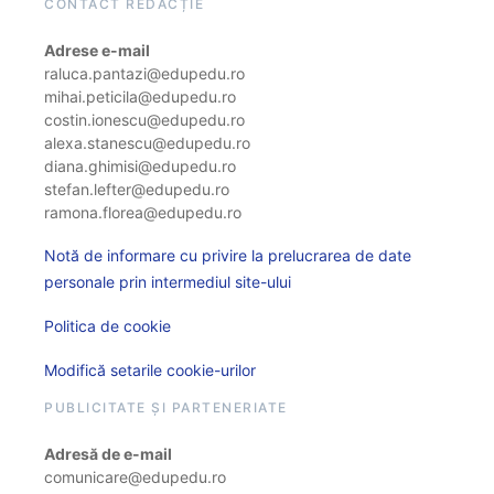
CONTACT REDACȚIE
Adrese e-mail
raluca.pantazi@edupedu.ro
mihai.peticila@edupedu.ro
costin.ionescu@edupedu.ro
alexa.stanescu@edupedu.ro
diana.ghimisi@edupedu.ro
stefan.lefter@edupedu.ro
ramona.florea@edupedu.ro
Notă de informare cu privire la prelucrarea de date
personale prin intermediul site-ului
Politica de cookie
Modifică setarile cookie-urilor
PUBLICITATE ȘI PARTENERIATE
Adresă de e-mail
comunicare@edupedu.ro