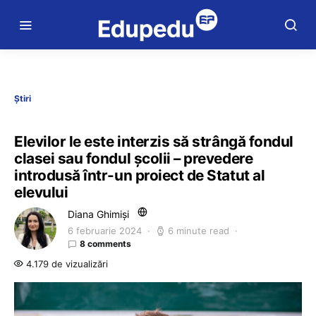
Știri
Elevilor le este interzis să strângă fondul
clasei sau fondul școlii – prevedere
introdusă într-un proiect de Statut al
elevului
Diana Ghimiși
6 februarie 2024
6 minute read
8 comments
4.179 de vizualizări