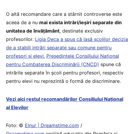
O altă recomandare care a stârnit controverse este
aceea de a nu
mai exista intrări/ieșiri separate din
unitatea de învățământ
, destinate exclusiv
profesorilor.
Ligia Deca a spus că lasă școlilor decizia
de a stabili intrări separate sau comune pentru
profesori și elevi.
Președintele Consiliului Național
pentru Combaterea Discriminării (CNCD)
spune că
intrările separate în școli pentru profesori, respectiv
pentru elevi nu reprezintă o formă de discriminare.
Vezi aici restul recomandărilor Consiliului Național
al Elevilor
Foto: ©
Elnur | Dreamstime.com
/
Dreamstime.com
sprijină educaţia din România şi