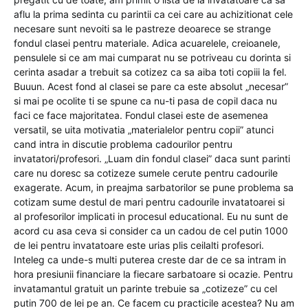
aflu la prima sedinta cu parintii ca cei care au achizitionat cele
necesare sunt nevoiti sa le pastreze deoarece se strange
fondul clasei pentru materiale. Adica acuarelele, creioanele,
pensulele si ce am mai cumparat nu se potriveau cu dorinta si
cerinta asadar a trebuit sa cotizez ca sa aiba toti copiii la fel.
Buuun. Acest fond al clasei se pare ca este absolut „necesar”
si mai pe ocolite ti se spune ca nu-ti pasa de copil daca nu
faci ce face majoritatea. Fondul clasei este de asemenea
versatil, se uita motivatia „materialelor pentru copii” atunci
cand intra in discutie problema cadourilor pentru
invatatori/profesori. „Luam din fondul clasei” daca sunt parinti
care nu doresc sa cotizeze sumele cerute pentru cadourile
exagerate. Acum, in preajma sarbatorilor se pune problema sa
cotizam sume destul de mari pentru cadourile invatatoarei si
al profesorilor implicati in procesul educational. Eu nu sunt de
acord cu asa ceva si consider ca un cadou de cel putin 1000
de lei pentru invatatoare este urias plis ceilalti profesori.
Inteleg ca unde-s multi puterea creste dar de ce sa intram in
hora presiunii financiare la fiecare sarbatoare si ocazie. Pentru
invatamantul gratuit un parinte trebuie sa „cotizeze” cu cel
putin 700 de lei pe an. Ce facem cu practicile acestea? Nu am