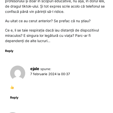
profesorului și doar în scopuri educative, nu așa, în dorul lelii,
de dragul tiktok-ului. Și tot expres scrie acolo că telefonul se
confiscă până vin părinții să-l ridice.
Au uitat ce au cerut anterior? Se prefac că nu știau?
Ce e, li se taie respirația dacă iau distanță de dispozitivul
miraculos? E singura lor legătură cu viața? Parc-ar fi
dependenți de alte lucruri…
Reply
ejale
spune:
7 februarie 2024 la 00:37
Reply