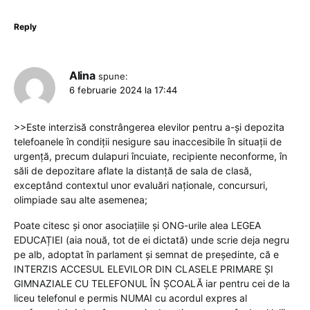
Reply
Alina
spune:
6 februarie 2024 la 17:44
>>Este interzisă constrângerea elevilor pentru a-și depozita
telefoanele în condiții nesigure sau inaccesibile în situații de
urgență, precum dulapuri încuiate, recipiente neconforme, în
săli de depozitare aflate la distanță de sala de clasă,
exceptând contextul unor evaluări naționale, concursuri,
olimpiade sau alte asemenea;
Poate citesc și onor asociațiile și ONG-urile alea LEGEA
EDUCAȚIEI (aia nouă, tot de ei dictată) unde scrie deja negru
pe alb, adoptat în parlament și semnat de președinte, că e
INTERZIS ACCESUL ELEVILOR DIN CLASELE PRIMARE ȘI
GIMNAZIALE CU TELEFONUL ÎN ȘCOALĂ iar pentru cei de la
liceu telefonul e permis NUMAI cu acordul expres al