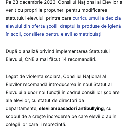
Pe 28 decembrie 2023, Consiliul Național al Elevilor a
venit cu propriile propuneri pentru modificarea
statutului elevului, printre care
curriculumul la decizia
elevului din oferta școlii, dreptul la produse de igienă
în școli, consiliere pentru elevii exmatriculați
.
După o analiză privind implementarea Statutului
Elevului, CNE a mai făcut 14 recomandări.
Legat de violența școlară, Consiliul Național al
Elevilor recomandă introducerea în noul Statut al
Elevului a unor noi funcții în cadrul consiliilor școlare
ale elevilor, cu statut de directori de
departamente,
elevi ambasadori antibullying
, cu
scopul de a crește încrederea pe care elevii o au în
colegii lor care îi reprezintă.