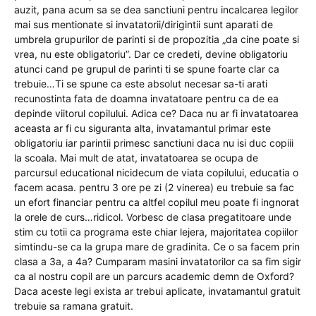
auzit, pana acum sa se dea sanctiuni pentru incalcarea legilor
mai sus mentionate si invatatorii/dirigintii sunt aparati de
umbrela grupurilor de parinti si de propozitia „da cine poate si
vrea, nu este obligatoriu”. Dar ce credeti, devine obligatoriu
atunci cand pe grupul de parinti ti se spune foarte clar ca
trebuie…Ti se spune ca este absolut necesar sa-ti arati
recunostinta fata de doamna invatatoare pentru ca de ea
depinde viitorul copilului. Adica ce? Daca nu ar fi invatatoarea
aceasta ar fi cu siguranta alta, invatamantul primar este
obligatoriu iar parintii primesc sanctiuni daca nu isi duc copiii
la scoala. Mai mult de atat, invatatoarea se ocupa de
parcursul educational nicidecum de viata copilului, educatia o
facem acasa. pentru 3 ore pe zi (2 vinerea) eu trebuie sa fac
un efort financiar pentru ca altfel copilul meu poate fi ingnorat
la orele de curs…ridicol. Vorbesc de clasa pregatitoare unde
stim cu totii ca programa este chiar lejera, majoritatea copiilor
simtindu-se ca la grupa mare de gradinita. Ce o sa facem prin
clasa a 3a, a 4a? Cumparam masini invatatorilor ca sa fim sigir
ca al nostru copil are un parcurs academic demn de Oxford?
Daca aceste legi exista ar trebui aplicate, invatamantul gratuit
trebuie sa ramana gratuit.