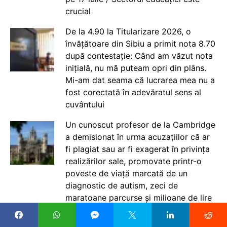
crucial
De la 4.90 la Titularizare 2026, o
învățătoare din Sibiu a primit nota 8.70
după contestație: Când am văzut nota
inițială, nu mă puteam opri din plâns.
Mi-am dat seama că lucrarea mea nu a
fost corectată în adevăratul sens al
cuvântului
Un cunoscut profesor de la Cambridge
a demisionat în urma acuzațiilor că ar
fi plagiat sau ar fi exagerat în privința
realizărilor sale, promovate printr-o
poveste de viață marcată de un
diagnostic de autism, zeci de
maratoane parcurse și milioane de lire
strânse în scopuri caritabile