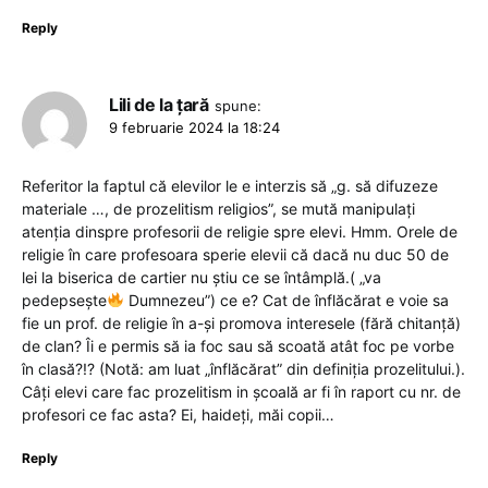
Reply
Lili de la țară
spune:
9 februarie 2024 la 18:24
Referitor la faptul că elevilor le e interzis să „g. să difuzeze
materiale …, de prozelitism religios”, se mută manipulați
atenția dinspre profesorii de religie spre elevi. Hmm. Orele de
religie în care profesoara sperie elevii că dacă nu duc 50 de
lei la biserica de cartier nu știu ce se întâmplă.( „va
pedepsește
Dumnezeu”) ce e? Cat de înflăcărat e voie sa
fie un prof. de religie în a-și promova interesele (fără chitanță)
de clan? Îi e permis să ia foc sau să scoată atât foc pe vorbe
în clasă?!? (Notă: am luat „înflăcărat” din definiția prozelitului.).
Câți elevi care fac prozelitism in școală ar fi în raport cu nr. de
profesori ce fac asta? Ei, haideți, măi copii…
Reply