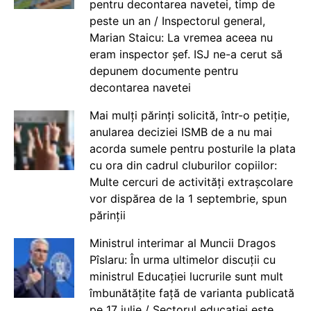
pentru decontarea navetei, timp de
peste un an / Inspectorul general,
Marian Staicu: La vremea aceea nu
eram inspector șef. ISJ ne-a cerut să
depunem documente pentru
decontarea navetei
Mai mulți părinți solicită, într-o petiție,
anularea deciziei ISMB de a nu mai
acorda sumele pentru posturile la plata
cu ora din cadrul cluburilor copiilor:
Multe cercuri de activități extrașcolare
vor dispărea de la 1 septembrie, spun
părinții
Ministrul interimar al Muncii Dragos
Pîslaru: În urma ultimelor discuții cu
ministrul Educației lucrurile sunt mult
îmbunătățite față de varianta publicată
pe 17 iulie / Sectorul educației este