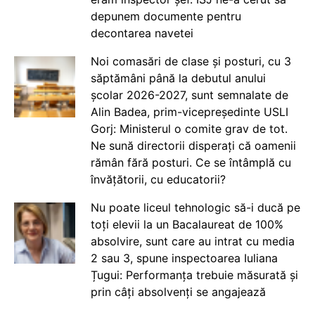
depunem documente pentru
decontarea navetei
Noi comasări de clase și posturi, cu 3
săptămâni până la debutul anului
școlar 2026-2027, sunt semnalate de
Alin Badea, prim-vicepreședinte USLI
Gorj: Ministerul o comite grav de tot.
Ne sună directorii disperați că oamenii
rămân fără posturi. Ce se întâmplă cu
învățătorii, cu educatorii?
Nu poate liceul tehnologic să-i ducă pe
toți elevii la un Bacalaureat de 100%
absolvire, sunt care au intrat cu media
2 sau 3, spune inspectoarea Iuliana
Țugui: Performanța trebuie măsurată și
prin câți absolvenți se angajează