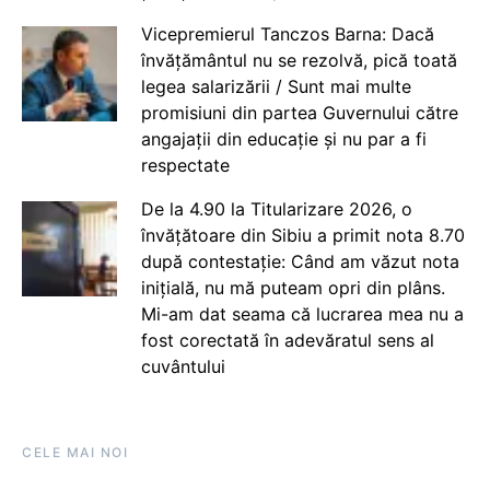
Vicepremierul Tanczos Barna: Dacă
învățământul nu se rezolvă, pică toată
legea salarizării / Sunt mai multe
promisiuni din partea Guvernului către
angajații din educație și nu par a fi
respectate
De la 4.90 la Titularizare 2026, o
învățătoare din Sibiu a primit nota 8.70
după contestație: Când am văzut nota
inițială, nu mă puteam opri din plâns.
Mi-am dat seama că lucrarea mea nu a
fost corectată în adevăratul sens al
cuvântului
CELE MAI NOI