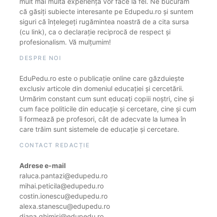
mult mai multă experiență vor face la fel. Ne bucurăm
că găsiți subiecte interesante pe Edupedu.ro și suntem
siguri că înțelegeți rugămintea noastră de a cita sursa
(cu link), ca o declarație reciprocă de respect și
profesionalism. Vă mulțumim!
DESPRE NOI
EduPedu.ro este o publicație online care găzduiește
exclusiv articole din domeniul educației și cercetării.
Urmărim constant cum sunt educați copiii noștri, cine și
cum face politicile din educație și cercetare, cine și cum
îi formează pe profesori, cât de adecvate la lumea în
care trăim sunt sistemele de educație și cercetare.
CONTACT REDACȚIE
Adrese e-mail
raluca.pantazi@edupedu.ro
mihai.peticila@edupedu.ro
costin.ionescu@edupedu.ro
alexa.stanescu@edupedu.ro
diana.ghimisi@edupedu.ro