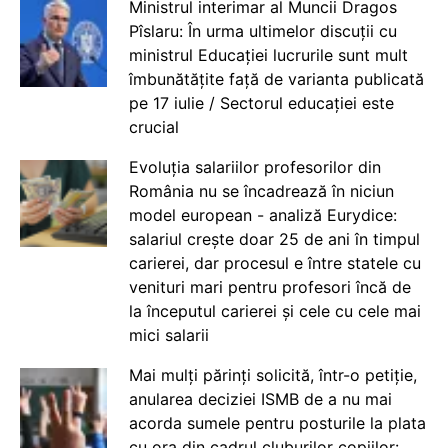
Ministrul interimar al Muncii Dragos
Pîslaru: În urma ultimelor discuții cu
ministrul Educației lucrurile sunt mult
îmbunătățite față de varianta publicată
pe 17 iulie / Sectorul educației este
crucial
Evoluția salariilor profesorilor din
România nu se încadrează în niciun
model european - analiză Eurydice:
salariul crește doar 25 de ani în timpul
carierei, dar procesul e între statele cu
venituri mari pentru profesori încă de
la începutul carierei și cele cu cele mai
mici salarii
Mai mulți părinți solicită, într-o petiție,
anularea deciziei ISMB de a nu mai
acorda sumele pentru posturile la plata
cu ora din cadrul cluburilor copiilor: