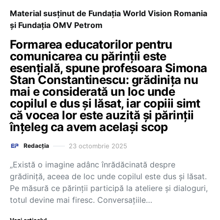
Material susținut de Fundația World Vision Romania
și Fundația OMV Petrom
Formarea educatorilor pentru
comunicarea cu părinții este
esențială, spune profesoara Simona
Stan Constantinescu: grădinița nu
mai e considerată un loc unde
copilul e dus și lăsat, iar copiii simt
că vocea lor este auzită și părinții
înțeleg ca avem același scop
23 octombrie 2025
Redacția
„Există o imagine adânc înrădăcinată despre
grădiniță, aceea de loc unde copilul este dus și lăsat.
Pe măsură ce părinții participă la ateliere și dialoguri,
totul devine mai firesc. Conversațiile…