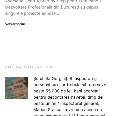
Asociația Centrul Step by Step pentru Educație și
Dezvoltare Profesională din București au depus
singurele proiecte admise…
Vezi articolul
CELE MAI CITITE ARTICOLE
Șeful ISJ Gorj, alți 8 inspectori și
personal auxiliar trebuie să returneze
peste 55.000 de lei, bani acordați
pentru decontarea navetei, timp de
peste un an / Inspectorul general,
Marian Staicu: La vremea aceea nu
eram inspector șef. ISJ ne-a cerut să