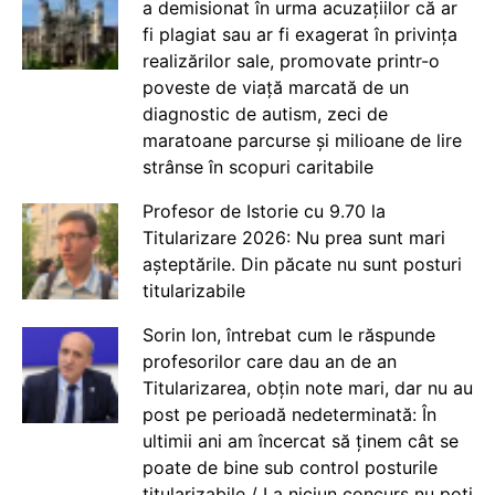
a demisionat în urma acuzațiilor că ar
fi plagiat sau ar fi exagerat în privința
realizărilor sale, promovate printr-o
poveste de viață marcată de un
diagnostic de autism, zeci de
maratoane parcurse și milioane de lire
strânse în scopuri caritabile
Profesor de Istorie cu 9.70 la
Titularizare 2026: Nu prea sunt mari
așteptările. Din păcate nu sunt posturi
titularizabile
Sorin Ion, întrebat cum le răspunde
profesorilor care dau an de an
Titularizarea, obțin note mari, dar nu au
post pe perioadă nedeterminată: În
ultimii ani am încercat să ținem cât se
poate de bine sub control posturile
titularizabile / La niciun concurs nu poți