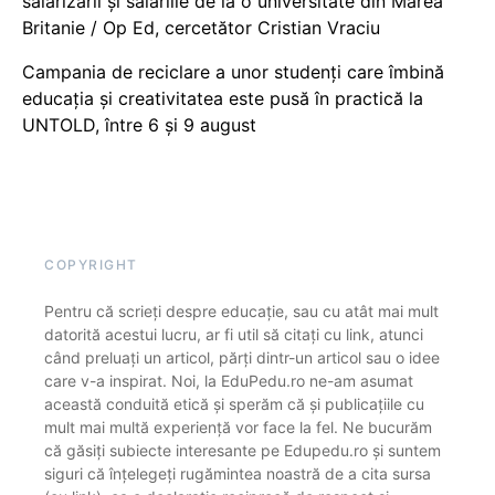
salarizării și salariile de la o universitate din Marea
Britanie / Op Ed, cercetător Cristian Vraciu
Campania de reciclare a unor studenți care îmbină
educația și creativitatea este pusă în practică la
UNTOLD, între 6 și 9 august
COPYRIGHT
Pentru că scrieți despre educație, sau cu atât mai mult
datorită acestui lucru, ar fi util să citați cu link, atunci
când preluați un articol, părți dintr-un articol sau o idee
care v-a inspirat. Noi, la EduPedu.ro ne-am asumat
această conduită etică și sperăm că și publicațiile cu
mult mai multă experiență vor face la fel. Ne bucurăm
că găsiți subiecte interesante pe Edupedu.ro și suntem
siguri că înțelegeți rugămintea noastră de a cita sursa