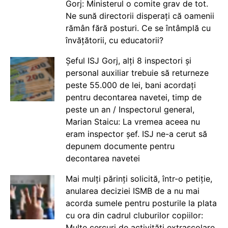
Gorj: Ministerul o comite grav de tot.
Ne sună directorii disperați că oamenii
rămân fără posturi. Ce se întâmplă cu
învățătorii, cu educatorii?
Șeful ISJ Gorj, alți 8 inspectori și
personal auxiliar trebuie să returneze
peste 55.000 de lei, bani acordați
pentru decontarea navetei, timp de
peste un an / Inspectorul general,
Marian Staicu: La vremea aceea nu
eram inspector șef. ISJ ne-a cerut să
depunem documente pentru
decontarea navetei
Mai mulți părinți solicită, într-o petiție,
anularea deciziei ISMB de a nu mai
acorda sumele pentru posturile la plata
cu ora din cadrul cluburilor copiilor:
Multe cercuri de activități extrașcolare