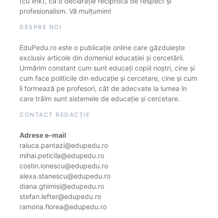
(cu link), ca o declarație reciprocă de respect și
profesionalism. Vă mulțumim!
DESPRE NOI
EduPedu.ro este o publicație online care găzduiește
exclusiv articole din domeniul educației și cercetării.
Urmărim constant cum sunt educați copiii noștri, cine și
cum face politicile din educație și cercetare, cine și cum
îi formează pe profesori, cât de adecvate la lumea în
care trăim sunt sistemele de educație și cercetare.
CONTACT REDACȚIE
Adrese e-mail
raluca.pantazi@edupedu.ro
mihai.peticila@edupedu.ro
costin.ionescu@edupedu.ro
alexa.stanescu@edupedu.ro
diana.ghimisi@edupedu.ro
stefan.lefter@edupedu.ro
ramona.florea@edupedu.ro