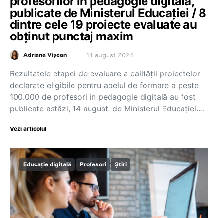
profesorilor în pedagogie digitală,
publicate de Ministerul Educației / 8
dintre cele 19 proiecte evaluate au
obținut punctaj maxim
14 august 2024
Adriana Vișean
Rezultatele etapei de evaluare a calității proiectelor
declarate eligibile pentru apelul de formare a peste
100.000 de profesori în pedagogie digitală au fost
publicate astăzi, 14 august, de Ministerul Educației.…
Vezi articolul
Educație digitală
Profesori
Știri