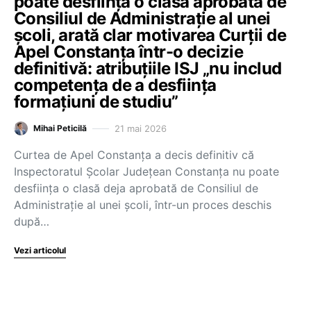
poate desființa o clasă aprobată de
Consiliul de Administrație al unei
școli, arată clar motivarea Curții de
Apel Constanța într-o decizie
definitivă: atribuțiile ISJ „nu includ
competența de a desființa
formațiuni de studiu”
21 mai 2026
Mihai Peticilă
Curtea de Apel Constanța a decis definitiv că
Inspectoratul Școlar Județean Constanța nu poate
desființa o clasă deja aprobată de Consiliul de
Administrație al unei școli, într-un proces deschis
după…
Vezi articolul