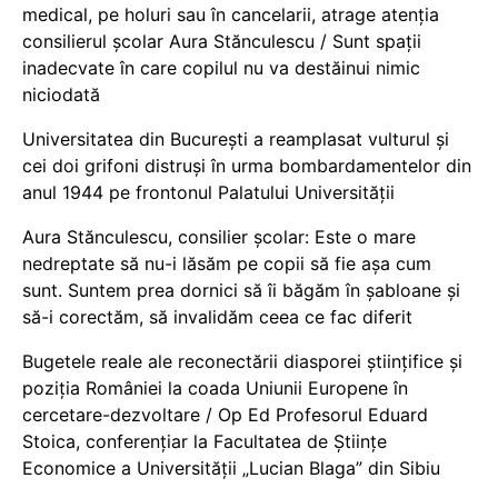
medical, pe holuri sau în cancelarii, atrage atenția
consilierul școlar Aura Stănculescu / Sunt spații
inadecvate în care copilul nu va destăinui nimic
niciodată
Universitatea din București a reamplasat vulturul și
cei doi grifoni distruși în urma bombardamentelor din
anul 1944 pe frontonul Palatului Universității
Aura Stănculescu, consilier școlar: Este o mare
nedreptate să nu-i lăsăm pe copii să fie așa cum
sunt. Suntem prea dornici să îi băgăm în șabloane și
să-i corectăm, să invalidăm ceea ce fac diferit
Bugetele reale ale reconectării diasporei științifice și
poziția României la coada Uniunii Europene în
cercetare-dezvoltare / Op Ed Profesorul Eduard
Stoica, conferențiar la Facultatea de Științe
Economice a Universității „Lucian Blaga” din Sibiu