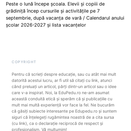
Peste o lună începe școala. Elevii și copiii de
grădiniță încep cursurile și activitățile pe 7
septembrie, după vacanța de vară / Calendarul anului
școlar 2026-2027 și lista vacanțelor
COPYRIGHT
Pentru că scrieți despre educație, sau cu atât mai mult
datorită acestui lucru, ar fi util să citați cu link, atunci
când preluați un articol, părți dintr-un articol sau o idee
care v-a inspirat. Noi, la EduPedu.ro ne-am asumat
această conduită etică și sperăm că și publicațiile cu
mult mai multă experiență vor face la fel. Ne bucurăm
că găsiți subiecte interesante pe Edupedu.ro și suntem
siguri că înțelegeți rugămintea noastră de a cita sursa
(cu link), ca o declarație reciprocă de respect și
profesionalism. Vă mulțumim!