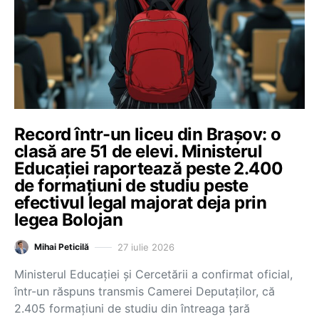
Record într-un liceu din Brașov: o
clasă are 51 de elevi. Ministerul
Educației raportează peste 2.400
de formațiuni de studiu peste
efectivul legal majorat deja prin
legea Bolojan
27 iulie 2026
Mihai Peticilă
Ministerul Educației și Cercetării a confirmat oficial,
într-un răspuns transmis Camerei Deputaților, că
2.405 formațiuni de studiu din întreaga țară