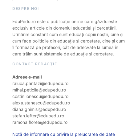
DESPRE NOI
EduPedu.ro este o publicație online care găzduiește
exclusiv articole din domeniul educației și cercetării.
Urmărim constant cum sunt educați copiii noștri, cine și
cum face politicile din educație și cercetare, cine și cum
îi formează pe profesori, cât de adecvate la lumea în
care trăim sunt sistemele de educație și cercetare.
CONTACT REDACȚIE
Adrese e-mail
raluca.pantazi@edupedu.ro
mihai.peticila@edupedu.ro
costin.ionescu@edupedu.ro
alexa.stanescu@edupedu.ro
diana.ghimisi@edupedu.ro
stefan.lefter@edupedu.ro
ramona.florea@edupedu.ro
Notă de informare cu privire la prelucrarea de date