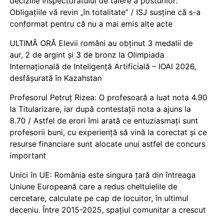
deciziile Inspectoratului de tăiere a posturilor:
Obligațiile vă revin „în totalitate” / ISJ susține că s-a
conformat pentru că nu a mai emis alte acte
ULTIMĂ ORĂ Elevii români au obținut 3 medalii de
aur, 2 de argint și 3 de bronz la Olimpiada
Internațională de Inteligență Artificială – IOAI 2026,
desfășurată în Kazahstan
Profesorul Petruț Rizea: O profesoară a luat nota 4.90
la Titularizare, iar după contestații nota a ajuns la
8.70 / Astfel de erori îmi arată ce entuziasmați sunt
profesorii buni, cu experiență să vină la corectat și ce
resurse financiare sunt alocate unui astfel de concurs
important
Unici în UE: România este singura țară din întreaga
Uniune Europeană care a redus cheltuielile de
cercetare, calculate pe cap de locuitor, în ultimul
deceniu. Între 2015-2025, spațiul comunitar a crescut