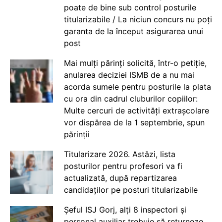
poate de bine sub control posturile
titularizabile / La niciun concurs nu poți
garanta de la început asigurarea unui
post
Mai mulți părinți solicită, într-o petiție,
anularea deciziei ISMB de a nu mai
acorda sumele pentru posturile la plata
cu ora din cadrul cluburilor copiilor:
Multe cercuri de activități extrașcolare
vor dispărea de la 1 septembrie, spun
părinții
Titularizare 2026. Astăzi, lista
posturilor pentru profesori va fi
actualizată, după repartizarea
candidaților pe posturi titularizabile
Șeful ISJ Gorj, alți 8 inspectori și
personal auxiliar trebuie să returneze