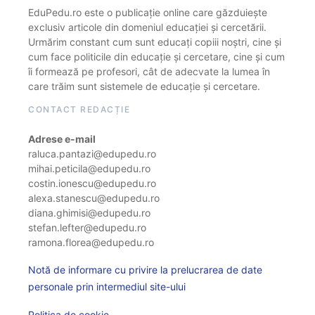
EduPedu.ro este o publicație online care găzduiește
exclusiv articole din domeniul educației și cercetării.
Urmărim constant cum sunt educați copiii noștri, cine și
cum face politicile din educație și cercetare, cine și cum
îi formează pe profesori, cât de adecvate la lumea în
care trăim sunt sistemele de educație și cercetare.
CONTACT REDACȚIE
Adrese e-mail
raluca.pantazi@edupedu.ro
mihai.peticila@edupedu.ro
costin.ionescu@edupedu.ro
alexa.stanescu@edupedu.ro
diana.ghimisi@edupedu.ro
stefan.lefter@edupedu.ro
ramona.florea@edupedu.ro
Notă de informare cu privire la prelucrarea de date
personale prin intermediul site-ului
Politica de cookie