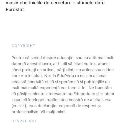
masiv cheltuielile de cercetare – ultimele date
Eurostat
COPYRIGHT
Pentru că scrieți despre educație, sau cu atât mai mult
datorită acestui lucru, ar fi util să citați cu link, atunci
când preluați un articol, părți dintr-un articol sau o idee
care v-a inspirat. Noi, la EduPedu.ro ne-am asumat
această conduită etică și sperăm că și publicațiile cu
mult mai multă experiență vor face la fel. Ne bucurăm
că găsiți subiecte interesante pe Edupedu.ro și suntem
siguri că înțelegeți rugămintea noastră de a cita sursa
(cu link), ca o declarație reciprocă de respect și
profesionalism. Vă mulțumim!
DESPRE NOI