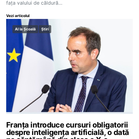
fața valului de căldură…
Vezi articolul
AI la Școală
Știri
Franța introduce cursuri obligatorii
despre inteligența artificială, o dată