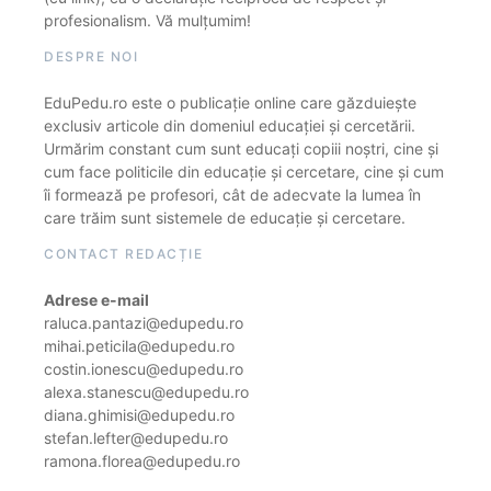
profesionalism. Vă mulțumim!
DESPRE NOI
EduPedu.ro este o publicație online care găzduiește
exclusiv articole din domeniul educației și cercetării.
Urmărim constant cum sunt educați copiii noștri, cine și
cum face politicile din educație și cercetare, cine și cum
îi formează pe profesori, cât de adecvate la lumea în
care trăim sunt sistemele de educație și cercetare.
CONTACT REDACȚIE
Adrese e-mail
raluca.pantazi@edupedu.ro
mihai.peticila@edupedu.ro
costin.ionescu@edupedu.ro
alexa.stanescu@edupedu.ro
diana.ghimisi@edupedu.ro
stefan.lefter@edupedu.ro
ramona.florea@edupedu.ro