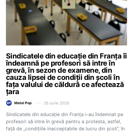
Sindicatele din educație din Franța îi
îndeamnă pe profesori să intre în
grevă, în sezon de examene, din
cauza lipsei de condiții din școli în
fața valului de căldură ce afectează
țara
26 iunie 2026
Matei Pop
Sindicatele din educație din Franța i-au îndemnat pe
profesori să intre în grevă pentru a protesta, astfel,
față de „condițiile inacceptabile de lucru din școli”, în