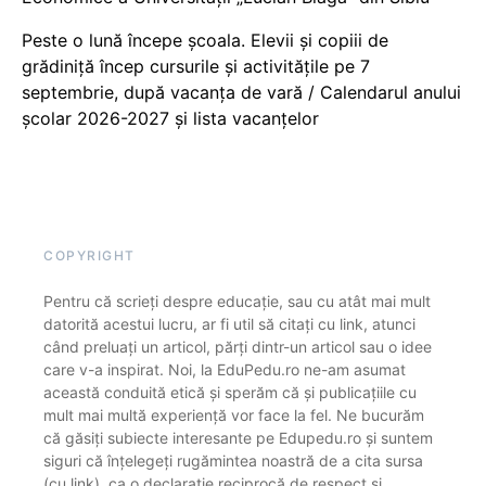
Peste o lună începe școala. Elevii și copiii de
grădiniță încep cursurile și activitățile pe 7
septembrie, după vacanța de vară / Calendarul anului
școlar 2026-2027 și lista vacanțelor
COPYRIGHT
Pentru că scrieți despre educație, sau cu atât mai mult
datorită acestui lucru, ar fi util să citați cu link, atunci
când preluați un articol, părți dintr-un articol sau o idee
care v-a inspirat. Noi, la EduPedu.ro ne-am asumat
această conduită etică și sperăm că și publicațiile cu
mult mai multă experiență vor face la fel. Ne bucurăm
că găsiți subiecte interesante pe Edupedu.ro și suntem
siguri că înțelegeți rugămintea noastră de a cita sursa
(cu link), ca o declarație reciprocă de respect și