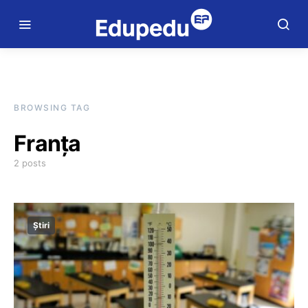
BROWSING TAG
Franța
2 posts
Știri