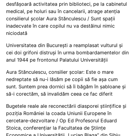
desfășoară activitatea prin biblioteci, pe la cabinetul
medical, pe holuri sau în cancelarii, atrage atenția
consilierul școlar Aura Stănculescu / Sunt spații
inadecvate în care copilul nu va destăinui nimic
niciodată
Universitatea din București a reamplasat vulturul și
cei doi grifoni distruși în urma bombardamentelor din
anul 1944 pe frontonul Palatului Universității
Aura Stănculescu, consilier școlar: Este o mare
nedreptate să nu-i lăsăm pe copii să fie așa cum
sunt. Suntem prea dornici să îi băgăm în șabloane și
să-i corectăm, să invalidăm ceea ce fac diferit
Bugetele reale ale reconectării diasporei științifice și
poziția României la coada Uniunii Europene în
cercetare-dezvoltare / Op Ed Profesorul Eduard
Stoica, conferențiar la Facultatea de Științe
Economice a Universității „Lucian Blaga” din Sibiu