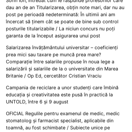
Sorin Ion, întrebat cum le răspunde profesorilor care
dau an de an Titularizarea, obțin note mari, dar nu au
post pe perioadă nedeterminată: În ultimii ani am
încercat să ținem cât se poate de bine sub control
posturile titularizabile / La niciun concurs nu poți
garanta de la început asigurarea unui post
Salarizarea învățământului universitar – coeficienți
prea mici sau taxare pe muncă prea mare?
Comparație între salariile propuse în noua lege a
salarizării și salariile de la o universitate din Marea
Britanie / Op Ed, cercetător Cristian Vraciu
Campania de reciclare a unor studenți care îmbină
educația și creativitatea este pusă în practică la
UNTOLD, între 6 și 9 august
OFICIAL Regulile pentru examenul de medic, medic
stomatolog și farmacist specialist, aplicabile din
toamnă, au fost schimbate / Subiecte unice pe