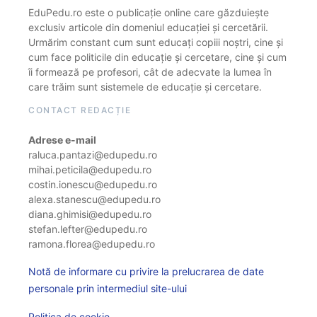
EduPedu.ro este o publicație online care găzduiește
exclusiv articole din domeniul educației și cercetării.
Urmărim constant cum sunt educați copiii noștri, cine și
cum face politicile din educație și cercetare, cine și cum
îi formează pe profesori, cât de adecvate la lumea în
care trăim sunt sistemele de educație și cercetare.
CONTACT REDACȚIE
Adrese e-mail
raluca.pantazi@edupedu.ro
mihai.peticila@edupedu.ro
costin.ionescu@edupedu.ro
alexa.stanescu@edupedu.ro
diana.ghimisi@edupedu.ro
stefan.lefter@edupedu.ro
ramona.florea@edupedu.ro
Notă de informare cu privire la prelucrarea de date
personale prin intermediul site-ului
Politica de cookie