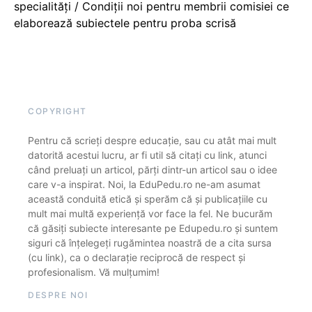
specialități / Condiții noi pentru membrii comisiei ce
elaborează subiectele pentru proba scrisă
COPYRIGHT
Pentru că scrieți despre educație, sau cu atât mai mult
datorită acestui lucru, ar fi util să citați cu link, atunci
când preluați un articol, părți dintr-un articol sau o idee
care v-a inspirat. Noi, la EduPedu.ro ne-am asumat
această conduită etică și sperăm că și publicațiile cu
mult mai multă experiență vor face la fel. Ne bucurăm
că găsiți subiecte interesante pe Edupedu.ro și suntem
siguri că înțelegeți rugămintea noastră de a cita sursa
(cu link), ca o declarație reciprocă de respect și
profesionalism. Vă mulțumim!
DESPRE NOI