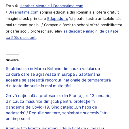
Foto ©
Heather Mcardle | Dreamstime.com
/
Dreamstime.com
sprijină educaţia din România şi oferă gratuit
imagini stock prin care
Edupedu.ro
îşi poate ilustra articolele cât
mai relevant posibil / Campania Back to school oferă posibilitatea
oricărei școli, profesor sau elev
să descarce imagini de calitate
cu 50% discount
.
Similare
Școli închise în Marea Britanie din cauza valului de
căldură care se agravează în Europa / Săptămâna
aceasta se așteaptă recorduri naționale de temperatură
din toate timpurile în mai multe țări
Grevă națională a profesorilor din Franța, joi, 13 ianuarie,
din cauza măsurilor din școli pentru protecție în
pandemia de Covid-19. Sindicatele: „Un haos de
nedescris” / Regulile sanitare, schimbate succesiv într-
un timp scurt
Premieră în Franța: examenul de la final de gimnaziu