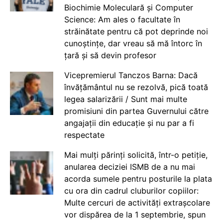
Biochimie Moleculară și Computer
Science: Am ales o facultate în
străinătate pentru că pot deprinde noi
cunoștințe, dar vreau să mă întorc în
țară și să devin profesor
Vicepremierul Tanczos Barna: Dacă
învățământul nu se rezolvă, pică toată
legea salarizării / Sunt mai multe
promisiuni din partea Guvernului către
angajații din educație și nu par a fi
respectate
Mai mulți părinți solicită, într-o petiție,
anularea deciziei ISMB de a nu mai
acorda sumele pentru posturile la plata
cu ora din cadrul cluburilor copiilor:
Multe cercuri de activități extrașcolare
vor dispărea de la 1 septembrie, spun