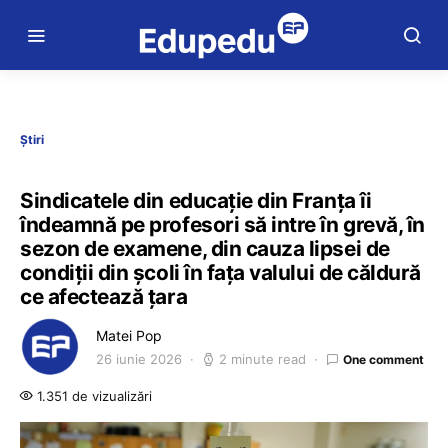
Știri
Sindicatele din educație din Franța îi
îndeamnă pe profesori să intre în grevă, în
sezon de examene, din cauza lipsei de
condiții din școli în fața valului de căldură
ce afectează țara
Matei Pop
26 iunie 2026
2 minute read
One comment
1.351 de vizualizări