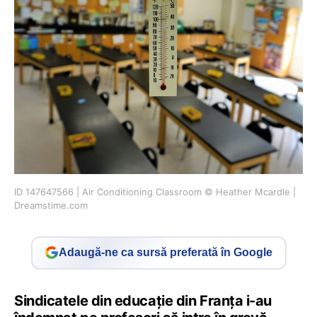
ID 147647566 | Air Conditioning Classroom © Heather Mcardle |
Dreamstime.com
Adaugă-ne ca sursă preferată în Google
Sindicatele din educație din Franța i-au