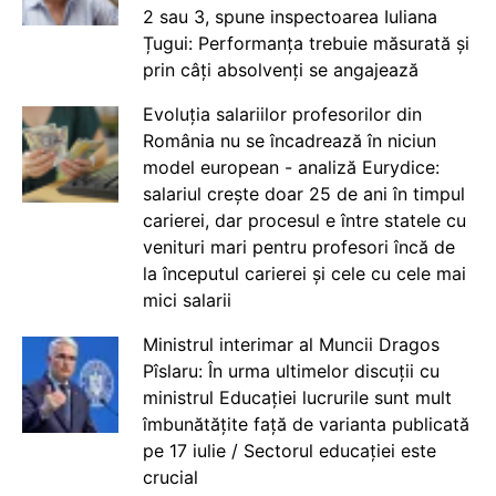
2 sau 3, spune inspectoarea Iuliana
Țugui: Performanța trebuie măsurată și
prin câți absolvenți se angajează
Evoluția salariilor profesorilor din
România nu se încadrează în niciun
model european - analiză Eurydice:
salariul crește doar 25 de ani în timpul
carierei, dar procesul e între statele cu
venituri mari pentru profesori încă de
la începutul carierei și cele cu cele mai
mici salarii
Ministrul interimar al Muncii Dragos
Pîslaru: În urma ultimelor discuții cu
ministrul Educației lucrurile sunt mult
îmbunătățite față de varianta publicată
pe 17 iulie / Sectorul educației este
crucial