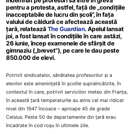
îndemnat pe profesori să intre în grevă
pentru a protesta, astfel, față de „condițiile
inacceptabile de lucru din școli”, în fața
valului de căldură ce afectează această
țară, relatează
The Guardian
. Apelul lansat
joi, a fost lansat în condițiile în care astăzi,
26 iunie, încep examenele de sfârșit de
gimnaziu („brevet”), pe care le dau peste
850.000 de elevi.
Potrivit sindicatelor, sănătatea profesorilor și a
elevilor este amenințată în școlile supraîncălzite, în
contextul în care, potrivit serviciilor meteo din Franța,
în această țară temperaturile au atins cel mai ridicat
nivel din 1947 încoace – aproape 45 de grade
Celsius. Peste 50 de departamente din țară erau
încadrate în cod roșu în ultimele zile.