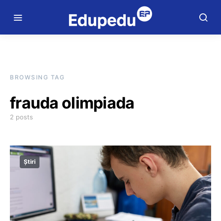
BROWSING TAG
frauda olimpiada
2 posts
Știri