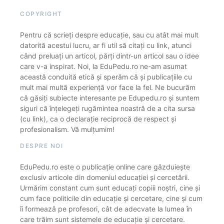
COPYRIGHT
Pentru că scrieți despre educație, sau cu atât mai mult
datorită acestui lucru, ar fi util să citați cu link, atunci
când preluați un articol, părți dintr-un articol sau o idee
care v-a inspirat. Noi, la EduPedu.ro ne-am asumat
această conduită etică și sperăm că și publicațiile cu
mult mai multă experiență vor face la fel. Ne bucurăm
că găsiți subiecte interesante pe Edupedu.ro și suntem
siguri că înțelegeți rugămintea noastră de a cita sursa
(cu link), ca o declarație reciprocă de respect și
profesionalism. Vă mulțumim!
DESPRE NOI
EduPedu.ro este o publicație online care găzduiește
exclusiv articole din domeniul educației și cercetării.
Urmărim constant cum sunt educați copiii noștri, cine și
cum face politicile din educație și cercetare, cine și cum
îi formează pe profesori, cât de adecvate la lumea în
care trăim sunt sistemele de educație și cercetare.