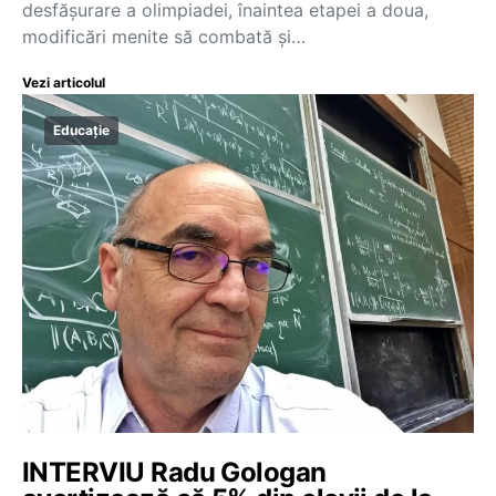
desfășurare a olimpiadei, înaintea etapei a doua,
modificări menite să combată și…
Vezi articolul
Educație
INTERVIU Radu Gologan