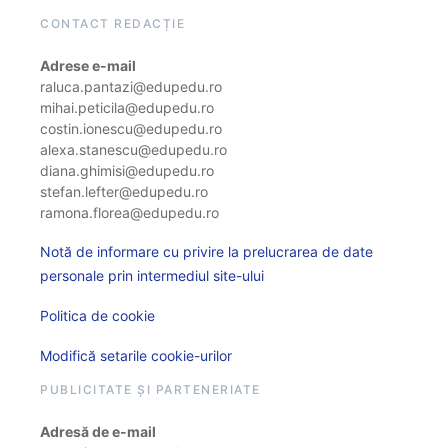
CONTACT REDACȚIE
Adrese e-mail
raluca.pantazi@edupedu.ro
mihai.peticila@edupedu.ro
costin.ionescu@edupedu.ro
alexa.stanescu@edupedu.ro
diana.ghimisi@edupedu.ro
stefan.lefter@edupedu.ro
ramona.florea@edupedu.ro
Notă de informare cu privire la prelucrarea de date
personale prin intermediul site-ului
Politica de cookie
Modifică setarile cookie-urilor
PUBLICITATE ȘI PARTENERIATE
Adresă de e-mail