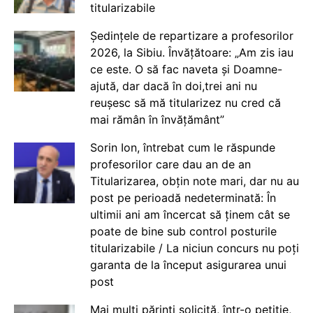
titularizabile
Ședințele de repartizare a profesorilor
2026, la Sibiu. Învățătoare: „Am zis iau
ce este. O să fac naveta și Doamne-
ajută, dar dacă în doi,trei ani nu
reușesc să mă titularizez nu cred că
mai rămân în învățământ”
Sorin Ion, întrebat cum le răspunde
profesorilor care dau an de an
Titularizarea, obțin note mari, dar nu au
post pe perioadă nedeterminată: În
ultimii ani am încercat să ținem cât se
poate de bine sub control posturile
titularizabile / La niciun concurs nu poți
garanta de la început asigurarea unui
post
Mai mulți părinți solicită, într-o petiție,