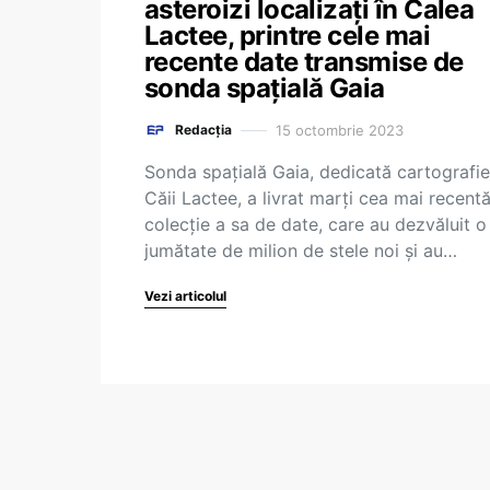
asteroizi localizați în Calea
Lactee, printre cele mai
recente date transmise de
sonda spațială Gaia
15 octombrie 2023
Redacția
Sonda spaţială Gaia, dedicată cartografier
Căii Lactee, a livrat marţi cea mai recent
colecţie a sa de date, care au dezvăluit o
jumătate de milion de stele noi şi au…
Vezi articolul