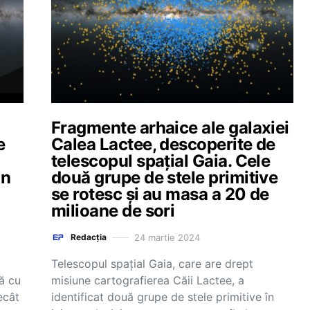
Fragmente arhaice ale galaxiei
e
Calea Lactee, descoperite de
telescopul spațial Gaia. Cele
an
două grupe de stele primitive
se rotesc și au masa a 20 de
milioane de sori
24 martie 2024
Redacția
Telescopul spaţial Gaia, care are drept
ă cu
misiune cartografierea Căii Lactee, a
ecât
identificat două grupe de stele primitive în