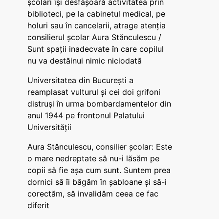
școlari își desfășoară activitatea prin
biblioteci, pe la cabinetul medical, pe
holuri sau în cancelarii, atrage atenția
consilierul școlar Aura Stănculescu /
Sunt spații inadecvate în care copilul
nu va destăinui nimic niciodată
Universitatea din București a
reamplasat vulturul și cei doi grifoni
distruși în urma bombardamentelor din
anul 1944 pe frontonul Palatului
Universității
Aura Stănculescu, consilier școlar: Este
o mare nedreptate să nu-i lăsăm pe
copii să fie așa cum sunt. Suntem prea
dornici să îi băgăm în șabloane și să-i
corectăm, să invalidăm ceea ce fac
diferit