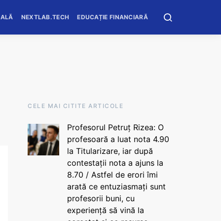
OALĂ
NEXTLAB.TECH
EDUCAȚIE FINANCIARĂ
CELE MAI CITITE ARTICOLE
Profesorul Petruț Rizea: O
profesoară a luat nota 4.90
la Titularizare, iar după
contestații nota a ajuns la
8.70 / Astfel de erori îmi
arată ce entuziasmați sunt
profesorii buni, cu
experiență să vină la