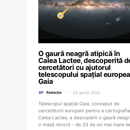
O gaură neagră atipică în
Calea Lactee, descoperită d
cercetători cu ajutorul
telescopului spațial europe
Gaia
28 aprilie 2024
Redacția
Telescopul spaţial Gaia, conceput de
cercetătorii europeni pentru a cartografia
Calea Lactee, a descoperit o gaură neagr
o masă record – de 33 de ori mai mare d