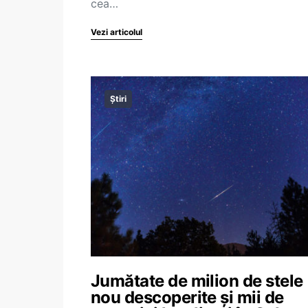
cea…
Vezi articolul
Știri
Jumătate de milion de stele
nou descoperite și mii de