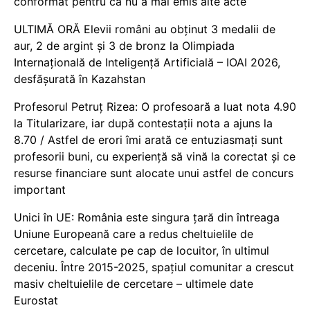
conformat pentru că nu a mai emis alte acte
ULTIMĂ ORĂ Elevii români au obținut 3 medalii de
aur, 2 de argint și 3 de bronz la Olimpiada
Internațională de Inteligență Artificială – IOAI 2026,
desfășurată în Kazahstan
Profesorul Petruț Rizea: O profesoară a luat nota 4.90
la Titularizare, iar după contestații nota a ajuns la
8.70 / Astfel de erori îmi arată ce entuziasmați sunt
profesorii buni, cu experiență să vină la corectat și ce
resurse financiare sunt alocate unui astfel de concurs
important
Unici în UE: România este singura țară din întreaga
Uniune Europeană care a redus cheltuielile de
cercetare, calculate pe cap de locuitor, în ultimul
deceniu. Între 2015-2025, spațiul comunitar a crescut
masiv cheltuielile de cercetare – ultimele date
Eurostat