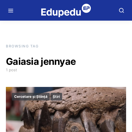
BROWSING TAG
Gaiasia jennyae
1 post
Cercetare și Știință
Știri