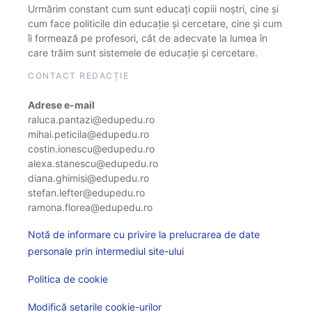
Urmărim constant cum sunt educați copiii noștri, cine și
cum face politicile din educație și cercetare, cine și cum
îi formează pe profesori, cât de adecvate la lumea în
care trăim sunt sistemele de educație și cercetare.
CONTACT REDACȚIE
Adrese e-mail
raluca.pantazi@edupedu.ro
mihai.peticila@edupedu.ro
costin.ionescu@edupedu.ro
alexa.stanescu@edupedu.ro
diana.ghimisi@edupedu.ro
stefan.lefter@edupedu.ro
ramona.florea@edupedu.ro
Notă de informare cu privire la prelucrarea de date
personale prin intermediul site-ului
Politica de cookie
Modifică setarile cookie-urilor