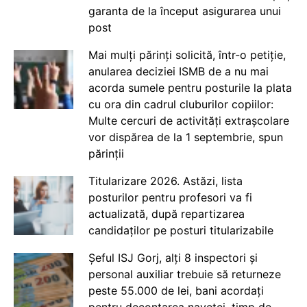
garanta de la început asigurarea unui
post
Mai mulți părinți solicită, într-o petiție,
anularea deciziei ISMB de a nu mai
acorda sumele pentru posturile la plata
cu ora din cadrul cluburilor copiilor:
Multe cercuri de activități extrașcolare
vor dispărea de la 1 septembrie, spun
părinții
Titularizare 2026. Astăzi, lista
posturilor pentru profesori va fi
actualizată, după repartizarea
candidaților pe posturi titularizabile
Șeful ISJ Gorj, alți 8 inspectori și
personal auxiliar trebuie să returneze
peste 55.000 de lei, bani acordați
pentru decontarea navetei, timp de