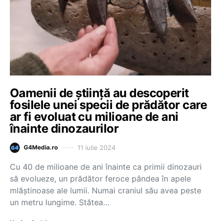
Oamenii de știință au descoperit
fosilele unei specii de prădător care
ar fi evoluat cu milioane de ani
înainte dinozaurilor
11 iulie 2024
G4Media.ro
Cu 40 de milioane de ani înainte ca primii dinozauri
să evolueze, un prădător feroce pândea în apele
mlăștinoase ale lumii. Numai craniul său avea peste
un metru lungime. Stătea…