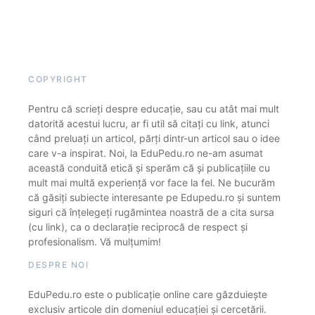
COPYRIGHT
Pentru că scrieți despre educație, sau cu atât mai mult
datorită acestui lucru, ar fi util să citați cu link, atunci
când preluați un articol, părți dintr-un articol sau o idee
care v-a inspirat. Noi, la EduPedu.ro ne-am asumat
această conduită etică și sperăm că și publicațiile cu
mult mai multă experiență vor face la fel. Ne bucurăm
că găsiți subiecte interesante pe Edupedu.ro și suntem
siguri că înțelegeți rugămintea noastră de a cita sursa
(cu link), ca o declarație reciprocă de respect și
profesionalism. Vă mulțumim!
DESPRE NOI
EduPedu.ro este o publicație online care găzduiește
exclusiv articole din domeniul educației și cercetării.