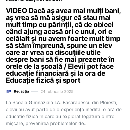
VIDEO Dacă aș avea mai mulți bani,
aș vrea să mă asigur că stau mai
mult timp cu părinții, că de obicei
când ajung acasă ori e unul, ori e
celălalt și nu avem foarte mult timp
să stăm împreună, spune un elev
care ar vrea ca discuțiile utile
despre bani să fie mai prezente în
orele de la școală / Elevii pot face
educație financiară și la ora de
Educație fizică și sport
24 februarie 2025
Redacția
La Școala Gimnazială I.A. Basarabescu din Ploiești,
elevii au avut parte de o experiență inedită: o oră de
educație fizică în care au explorat legătura dintre
mișcare, prevenirea problemelor de…