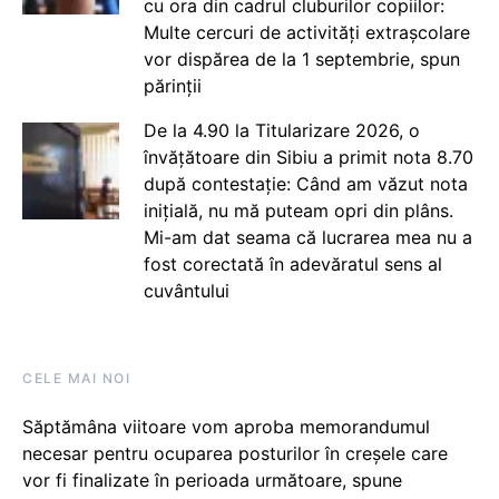
cu ora din cadrul cluburilor copiilor:
Multe cercuri de activități extrașcolare
vor dispărea de la 1 septembrie, spun
părinții
De la 4.90 la Titularizare 2026, o
învățătoare din Sibiu a primit nota 8.70
după contestație: Când am văzut nota
inițială, nu mă puteam opri din plâns.
Mi-am dat seama că lucrarea mea nu a
fost corectată în adevăratul sens al
cuvântului
CELE MAI NOI
Săptămâna viitoare vom aproba memorandumul
necesar pentru ocuparea posturilor în creșele care
vor fi finalizate în perioada următoare, spune