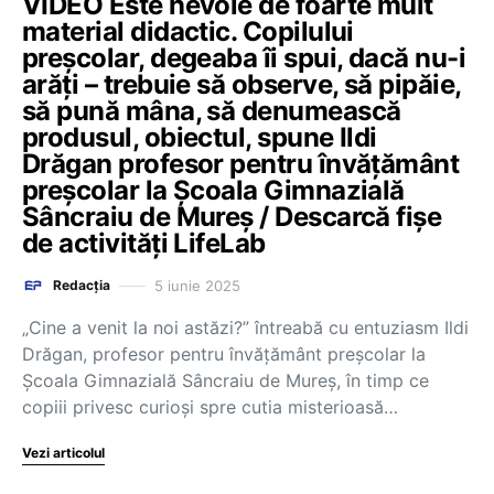
VIDEO Este nevoie de foarte mult
material didactic. Copilului
preșcolar, degeaba îi spui, dacă nu-i
arăți – trebuie să observe, să pipăie,
să pună mâna, să denumească
produsul, obiectul, spune Ildi
Drăgan profesor pentru învățământ
preșcolar la Școala Gimnazială
Sâncraiu de Mureș / Descarcă fișe
de activități LifeLab
5 iunie 2025
Redacția
„Cine a venit la noi astăzi?” întreabă cu entuziasm Ildi
Drăgan, profesor pentru învățământ preșcolar la
Școala Gimnazială Sâncraiu de Mureș, în timp ce
copiii privesc curioși spre cutia misterioasă…
Vezi articolul