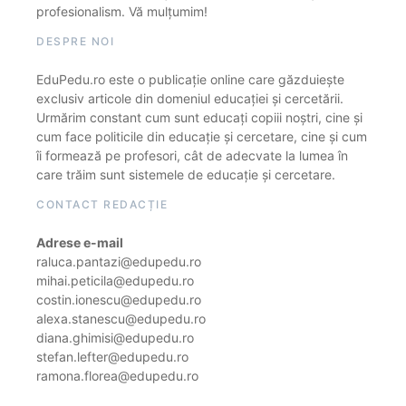
profesionalism. Vă mulțumim!
DESPRE NOI
EduPedu.ro este o publicație online care găzduiește
exclusiv articole din domeniul educației și cercetării.
Urmărim constant cum sunt educați copiii noștri, cine și
cum face politicile din educație și cercetare, cine și cum
îi formează pe profesori, cât de adecvate la lumea în
care trăim sunt sistemele de educație și cercetare.
CONTACT REDACȚIE
Adrese e-mail
raluca.pantazi@edupedu.ro
mihai.peticila@edupedu.ro
costin.ionescu@edupedu.ro
alexa.stanescu@edupedu.ro
diana.ghimisi@edupedu.ro
stefan.lefter@edupedu.ro
ramona.florea@edupedu.ro