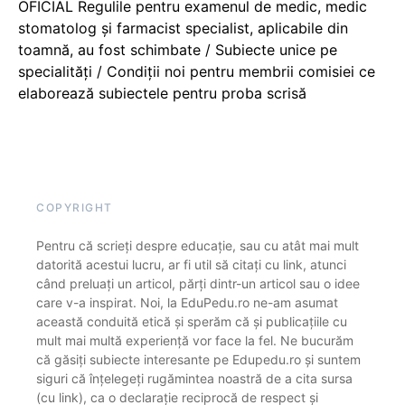
OFICIAL Regulile pentru examenul de medic, medic
stomatolog și farmacist specialist, aplicabile din
toamnă, au fost schimbate / Subiecte unice pe
specialități / Condiții noi pentru membrii comisiei ce
elaborează subiectele pentru proba scrisă
COPYRIGHT
Pentru că scrieți despre educație, sau cu atât mai mult
datorită acestui lucru, ar fi util să citați cu link, atunci
când preluați un articol, părți dintr-un articol sau o idee
care v-a inspirat. Noi, la EduPedu.ro ne-am asumat
această conduită etică și sperăm că și publicațiile cu
mult mai multă experiență vor face la fel. Ne bucurăm
că găsiți subiecte interesante pe Edupedu.ro și suntem
siguri că înțelegeți rugămintea noastră de a cita sursa
(cu link), ca o declarație reciprocă de respect și