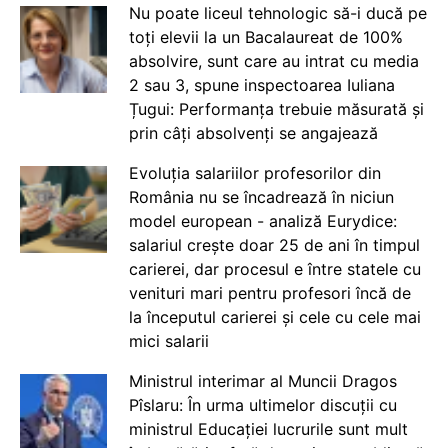
Nu poate liceul tehnologic să-i ducă pe
toți elevii la un Bacalaureat de 100%
absolvire, sunt care au intrat cu media
2 sau 3, spune inspectoarea Iuliana
Țugui: Performanța trebuie măsurată și
prin câți absolvenți se angajează
Evoluția salariilor profesorilor din
România nu se încadrează în niciun
model european - analiză Eurydice:
salariul crește doar 25 de ani în timpul
carierei, dar procesul e între statele cu
venituri mari pentru profesori încă de
la începutul carierei și cele cu cele mai
mici salarii
Ministrul interimar al Muncii Dragos
Pîslaru: În urma ultimelor discuții cu
ministrul Educației lucrurile sunt mult