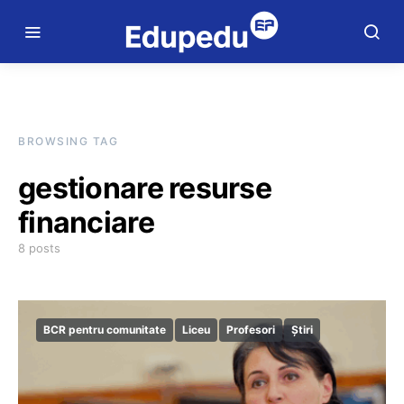
BROWSING TAG
gestionare resurse
financiare
8 posts
BCR pentru comunitate
Liceu
Profesori
Știri