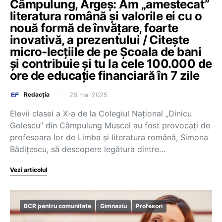
Câmpulung, Argeș: Am „amestecat”
literatura română și valorile ei cu o
nouă formă de învățare, foarte
inovativă, a prezentului / Citește
micro-lecțiile de pe Școala de bani
și contribuie și tu la cele 100.000 de
ore de educație financiară în 7 zile
28 mai 2025
Redacția
Elevii clasei a X-a de la Colegiul Național „Dinicu
Golescu” din Câmpulung Muscel au fost provocați de
profesoara lor de Limba și literatura română, Simona
Bădițescu, să descopere legătura dintre…
Vezi articolul
BCR pentru comunitate
Gimnaziu
Profesori