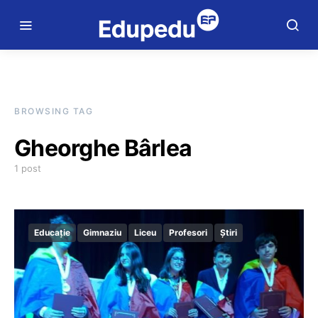
BROWSING TAG
Gheorghe Bârlea
1 post
Educație
Gimnaziu
Liceu
Profesori
Știri