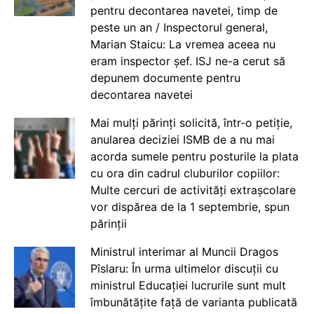
pentru decontarea navetei, timp de
peste un an / Inspectorul general,
Marian Staicu: La vremea aceea nu
eram inspector șef. ISJ ne-a cerut să
depunem documente pentru
decontarea navetei
Mai mulți părinți solicită, într-o petiție,
anularea deciziei ISMB de a nu mai
acorda sumele pentru posturile la plata
cu ora din cadrul cluburilor copiilor:
Multe cercuri de activități extrașcolare
vor dispărea de la 1 septembrie, spun
părinții
Ministrul interimar al Muncii Dragos
Pîslaru: În urma ultimelor discuții cu
ministrul Educației lucrurile sunt mult
îmbunătățite față de varianta publicată