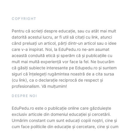
COPYRIGHT
Pentru că scrieți despre educație, sau cu atât mai mult
datorită acestui lucru, ar fi util să citați cu link, atunci
când preluați un articol, părți dintr-un articol sau o idee
care v-a inspirat. Noi, la EduPedu.ro ne-am asumat
această conduită etică și sperăm că și publicațiile cu
mult mai multă experiență vor face la fel. Ne bucurăm
că găsiți subiecte interesante pe Edupedu.ro și suntem
siguri că înțelegeți rugămintea noastră de a cita sursa
(cu link), ca o declarație reciprocă de respect și
profesionalism. Vă mulțumim!
DESPRE NOI
EduPedu.ro este o publicație online care găzduiește
exclusiv articole din domeniul educației și cercetării.
Urmărim constant cum sunt educați copiii noștri, cine și
cum face politicile din educație și cercetare, cine și cum