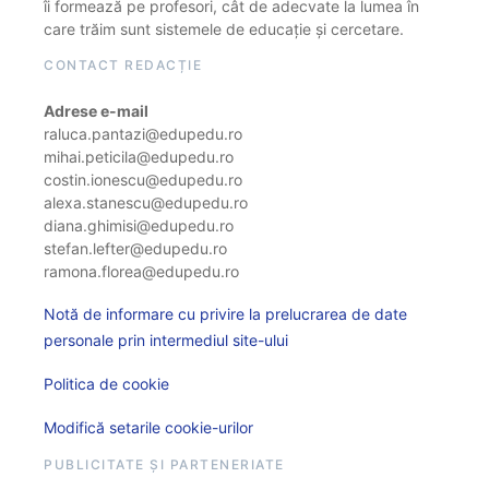
îi formează pe profesori, cât de adecvate la lumea în
care trăim sunt sistemele de educație și cercetare.
CONTACT REDACȚIE
Adrese e-mail
raluca.pantazi@edupedu.ro
mihai.peticila@edupedu.ro
costin.ionescu@edupedu.ro
alexa.stanescu@edupedu.ro
diana.ghimisi@edupedu.ro
stefan.lefter@edupedu.ro
ramona.florea@edupedu.ro
Notă de informare cu privire la prelucrarea de date
personale prin intermediul site-ului
Politica de cookie
Modifică setarile cookie-urilor
PUBLICITATE ȘI PARTENERIATE