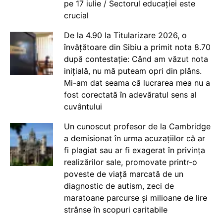
pe 17 iulie / Sectorul educației este
crucial
De la 4.90 la Titularizare 2026, o
învățătoare din Sibiu a primit nota 8.70
după contestație: Când am văzut nota
inițială, nu mă puteam opri din plâns.
Mi-am dat seama că lucrarea mea nu a
fost corectată în adevăratul sens al
cuvântului
Un cunoscut profesor de la Cambridge
a demisionat în urma acuzațiilor că ar
fi plagiat sau ar fi exagerat în privința
realizărilor sale, promovate printr-o
poveste de viață marcată de un
diagnostic de autism, zeci de
maratoane parcurse și milioane de lire
strânse în scopuri caritabile