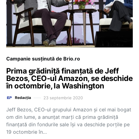
Campanie susținută de Brio.ro
Prima grădiniţă finanţată de Jeff
Bezos, CEO-ul Amazon, se deschide
în octombrie, la Washington
23 septembrie 2020
Redacția
Jeff Bezos, CEO-ul grupului Amazon şi cel mai bogat
om din lume, a anunțat marţi că prima grădiniţă
finanţată din fondurile sale îşi va deschide porţile pe
19 octombrie în…