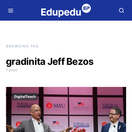
BROWSING TAG
gradinita Jeff Bezos
1 post
DigitalTeach