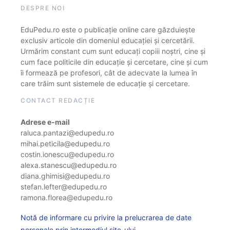
DESPRE NOI
EduPedu.ro este o publicație online care găzduiește
exclusiv articole din domeniul educației și cercetării.
Urmărim constant cum sunt educați copiii noștri, cine și
cum face politicile din educație și cercetare, cine și cum
îi formează pe profesori, cât de adecvate la lumea în
care trăim sunt sistemele de educație și cercetare.
CONTACT REDACȚIE
Adrese e-mail
raluca.pantazi@edupedu.ro
mihai.peticila@edupedu.ro
costin.ionescu@edupedu.ro
alexa.stanescu@edupedu.ro
diana.ghimisi@edupedu.ro
stefan.lefter@edupedu.ro
ramona.florea@edupedu.ro
Notă de informare cu privire la prelucrarea de date
personale prin intermediul site-ului