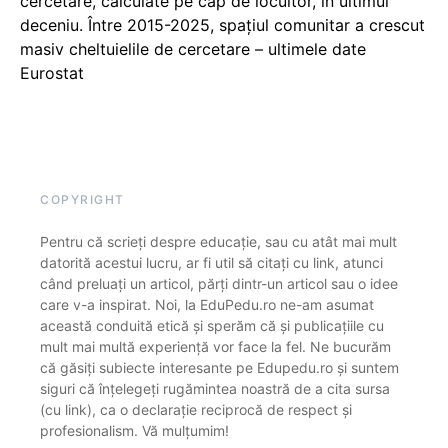
cercetare, calculate pe cap de locuitor, în ultimul
deceniu. Între 2015-2025, spațiul comunitar a crescut
masiv cheltuielile de cercetare – ultimele date
Eurostat
COPYRIGHT
Pentru că scrieți despre educație, sau cu atât mai mult
datorită acestui lucru, ar fi util să citați cu link, atunci
când preluați un articol, părți dintr-un articol sau o idee
care v-a inspirat. Noi, la EduPedu.ro ne-am asumat
această conduită etică și sperăm că și publicațiile cu
mult mai multă experiență vor face la fel. Ne bucurăm
că găsiți subiecte interesante pe Edupedu.ro și suntem
siguri că înțelegeți rugămintea noastră de a cita sursa
(cu link), ca o declarație reciprocă de respect și
profesionalism. Vă mulțumim!