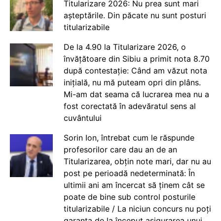
Titularizare 2026: Nu prea sunt mari
așteptările. Din păcate nu sunt posturi
titularizabile
De la 4.90 la Titularizare 2026, o
învățătoare din Sibiu a primit nota 8.70
după contestație: Când am văzut nota
inițială, nu mă puteam opri din plâns.
Mi-am dat seama că lucrarea mea nu a
fost corectată în adevăratul sens al
cuvântului
Sorin Ion, întrebat cum le răspunde
profesorilor care dau an de an
Titularizarea, obțin note mari, dar nu au
post pe perioadă nedeterminată: În
ultimii ani am încercat să ținem cât se
poate de bine sub control posturile
titularizabile / La niciun concurs nu poți
garanta de la început asigurarea unui