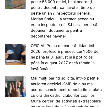
peste 55.000 de lei, bani acordați
pentru decontarea navetei, timp de
peste un an / Inspectorul general,
Marian Staicu: La vremea aceea nu
eram inspector șef. ISJ ne-a cerut să
depunem documente pentru
decontarea navetei
OFICIAL Prima de carieră didactică
2026: profesorii primesc cei 1.500 de
lei până la 31 august și îi pot folosi
până în august 2027 dacă rămân în
învățământ
Mai mulți părinți solicită, într-o petiție,
anularea deciziei ISMB de a nu mai
acorda sumele pentru posturile la plata
cu ora din cadrul cluburilor copiilor:
Multe cercuri de activități extrașcolare
vor dispărea de la 1 septembrie, spun