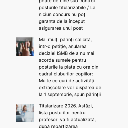
poate de bine sub control
posturile titularizabile / La
niciun concurs nu poți
garanta de la început
asigurarea unui post
Mai mulți părinți solicită,
într-o petiție, anularea
deciziei ISMB de a nu mai
acorda sumele pentru
posturile la plata cu ora din
cadrul cluburilor copiilor:
Multe cercuri de activități
extrașcolare vor dispărea de
la 1 septembrie, spun părinții
Titularizare 2026. Astăzi,
lista posturilor pentru
profesori va fi actualizată,
după repartizarea