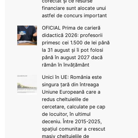
corectat și ce resurse
financiare sunt alocate unui
astfel de concurs important
OFICIAL Prima de carieră
didactică 2026: profesorii
primesc cei 1.500 de lei până
la 31 august și îi pot folosi
până în august 2027 dacă
rămân în învățământ
Unici în UE: România este
singura țară din întreaga
Uniune Europeană care a
redus cheltuielile de
cercetare, calculate pe cap
de locuitor, în ultimul
deceniu. Între 2015-2025,
spațiul comunitar a crescut
masiv cheltuielile de