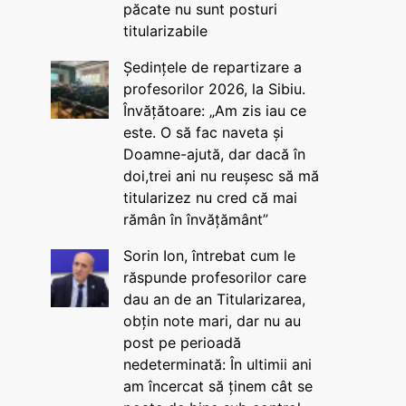
păcate nu sunt posturi
titularizabile
Ședințele de repartizare a
profesorilor 2026, la Sibiu.
Învățătoare: „Am zis iau ce
este. O să fac naveta și
Doamne-ajută, dar dacă în
doi,trei ani nu reușesc să mă
titularizez nu cred că mai
rămân în învățământ”
Sorin Ion, întrebat cum le
răspunde profesorilor care
dau an de an Titularizarea,
obțin note mari, dar nu au
post pe perioadă
nedeterminată: În ultimii ani
am încercat să ținem cât se