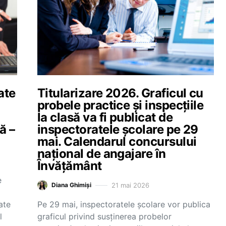
ate
Titularizare 2026. Graficul cu
probele practice și inspecțiile
la clasă va fi publicat de
ă –
inspectoratele școlare pe 29
mai. Calendarul concursului
național de angajare în
Învățământ
e
21 mai 2026
Diana Ghimiși
ate
Pe 29 mai, inspectoratele școlare vor publica
l
graficul privind susținerea probelor