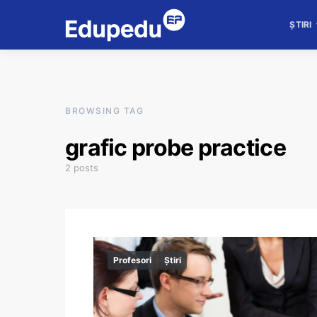
ȘTIRI
BROWSING TAG
grafic probe practice
2 posts
Profesori
Știri