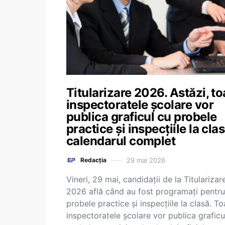
Titularizare 2026. Astăzi, to
inspectoratele școlare vor
publica graficul cu probele
practice și inspecțiile la clas
calendarul complet
29 mai 2026
Redacția
Vineri, 29 mai, candidații de la Titularizar
2026 află când au fost programați pentru
probele practice și inspecțiile la clasă. To
inspectoratele școlare vor publica graficu