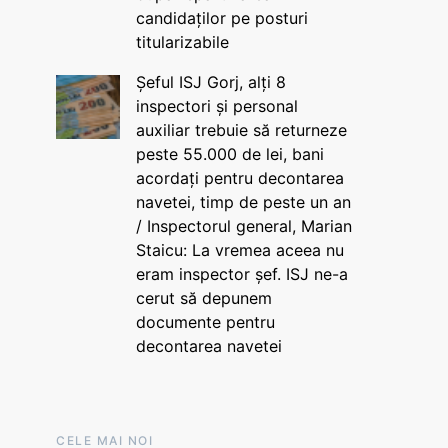
candidaților pe posturi
titularizabile
Șeful ISJ Gorj, alți 8
inspectori și personal
auxiliar trebuie să returneze
peste 55.000 de lei, bani
acordați pentru decontarea
navetei, timp de peste un an
/ Inspectorul general, Marian
Staicu: La vremea aceea nu
eram inspector șef. ISJ ne-a
cerut să depunem
documente pentru
decontarea navetei
CELE MAI NOI