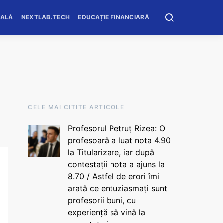
OALĂ
NEXTLAB.TECH
EDUCAȚIE FINANCIARĂ
CELE MAI CITITE ARTICOLE
Profesorul Petruț Rizea: O
profesoară a luat nota 4.90
la Titularizare, iar după
contestații nota a ajuns la
8.70 / Astfel de erori îmi
arată ce entuziasmați sunt
profesorii buni, cu
experiență să vină la