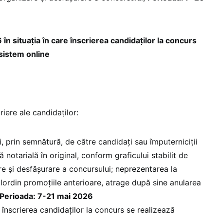
în situaţia în care înscrierea candidaţilor la concurs
 sistem online
riere ale candidaţilor:
rii, prin semnătură, de către candidați sau împuterniciții
 notarială în original, conform graficului stabilit de
e și desfășurare a concursului; neprezentarea la
ilordin promoțiile anterioare, atrage după sine anularea
Perioada: 7-21 mai 2026
re înscrierea candidaţilor la concurs se realizează