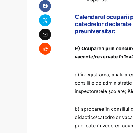
Calendarul ocupării p
catedrelor declarate
preuniversitar:
9) Ocuparea prin concurs 
vacante/rezervate în înv
a) înregistrarea, analizare
consiliile de administraţie
inspectoratele şcolare;
Pâ
b) aprobarea în consiliul d
didactice/catedrelor vac
publicate în vederea ocup