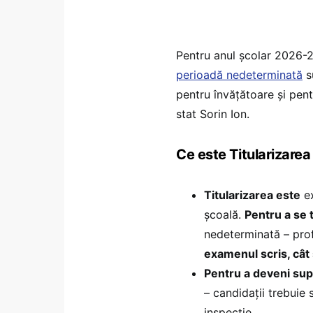
Pentru anul școlar 2026-
perioadă nedeterminată
su
pentru învățătoare și pentr
stat Sorin Ion.
Ce este Titularizarea
Titularizarea este
ex
școală.
Pentru a se t
nedeterminată – prof
examenul scris, cât ș
Pentru a deveni supl
– candidații trebui
inspecție.