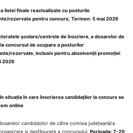
a listei finale reactualizate cu posturile
nte/rezervate pentru concurs;
Termen: 5 mai 2026
ctoratele şcolare/centrele de înscriere, a dosarelor de
r la concursul de ocupare a posturilor
nte/rezervate, inclusiv pentru absolvenții promoției
i 2026
n situaţia în care înscrierea candidaţilor la concurs se
stem online
 dosarelor candidaților de către comisia judeţeană/a
 organizare și desfășurare a concursului;
Perioada: 7-20