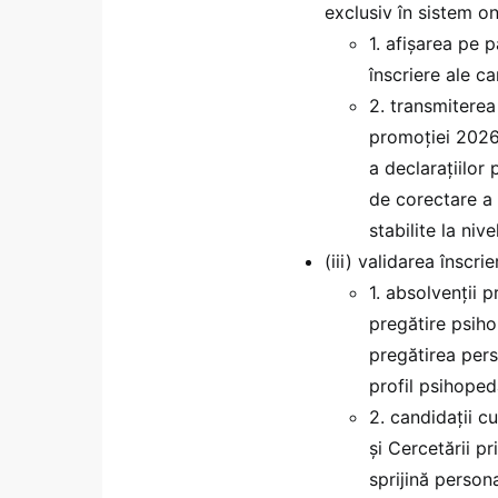
exclusiv în sistem on
1. afişarea pe 
înscriere ale ca
2. transmiterea
promoției 2026,
a declarațiilor 
de corectare a 
stabilite la niv
(iii) validarea înscrie
1. absolvenții
pregătire psih
pregătirea pers
profil psihope
2. candidaţii c
și Cercetării p
sprijină person