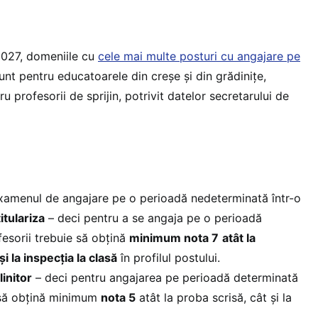
2027, domeniile cu
cele mai multe posturi cu angajare pe
nt pentru educatoarele din creșe și din grădinițe,
u profesorii de sprijin, potrivit datelor secretarului de
amenul de angajare pe o perioadă nedeterminată într-o
itulariza
– deci pentru a se angaja pe o perioadă
esorii trebuie să obțină
minimum nota 7
atât la
i la inspecția la clasă
în profilul postului.
initor
– deci pentru angajarea pe perioadă determinată
e să obțină minimum
nota 5
atât la proba scrisă, cât și la