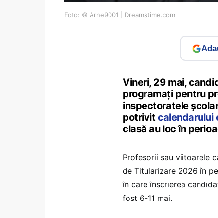
Foto: © Arne9001 | Dreamstime.com
Adau
Vineri, 29 mai, candid
programați pentru pro
inspectoratele școlar
potrivit
calendarului o
clasă au loc în perio
Profesorii sau viitoarele 
de Titularizare 2026 în pe
în care înscrierea candida
fost 6-11 mai.