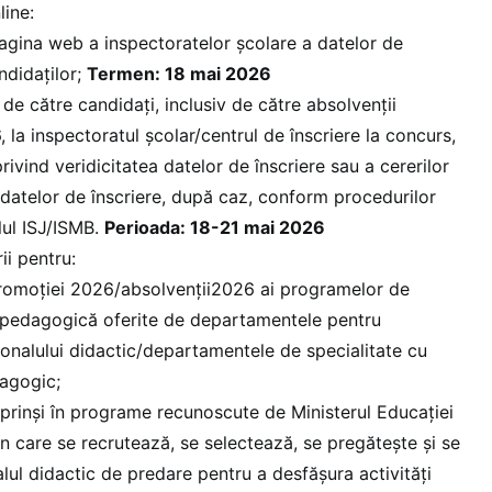
line:
pagina web a inspectoratelor şcolare a datelor de
ndidaţilor;
Termen: 18 mai 2026
 de către candidaţi, inclusiv de către absolvenții
 la inspectoratul şcolar/centrul de înscriere la concurs,
privind veridicitatea datelor de înscriere sau a cererilor
datelor de înscriere, după caz, conform procedurilor
elul ISJ/ISMB.
Perioada: 18-21 mai 2026
rii pentru:
 promoției 2026/absolvenții2026 ai programelor de
opedagogică oferite de departamentele pentru
onalului didactic/departamentele de specialitate cu
dagogic;
uprinşi în programe recunoscute de Ministerul Educației
rin care se recrutează, se selectează, se pregătește și se
alul didactic de predare pentru a desfăşura activităţi