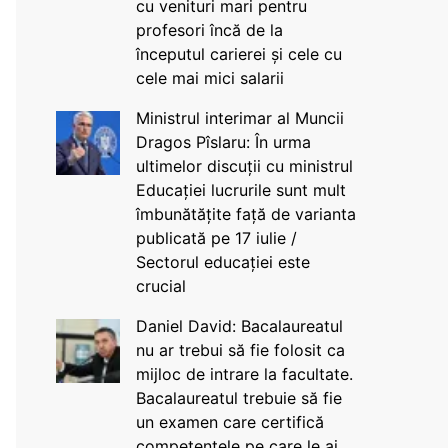
cu venituri mari pentru
profesori încă de la
începutul carierei și cele cu
cele mai mici salarii
Ministrul interimar al Muncii
Dragos Pîslaru: În urma
ultimelor discuții cu ministrul
Educației lucrurile sunt mult
îmbunătățite față de varianta
publicată pe 17 iulie /
Sectorul educației este
crucial
Daniel David: Bacalaureatul
nu ar trebui să fie folosit ca
mijloc de intrare la facultate.
Bacalaureatul trebuie să fie
un examen care certifică
competențele pe care le ai