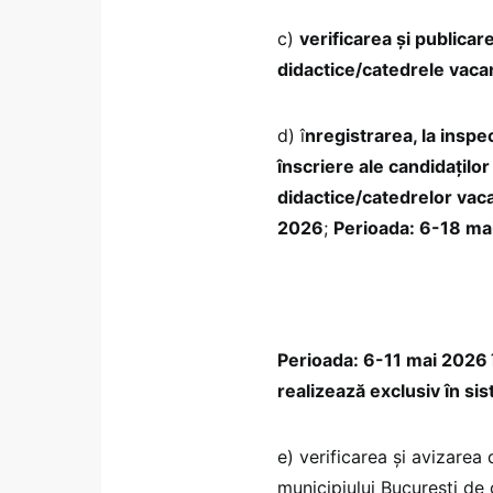
c)
verificarea și publicare
didactice/catedrele vaca
d) î
nregistrarea, la inspe
înscriere ale candidațilo
didactice/catedrelor vaca
2026
;
Perioada: 6-18 ma
Perioada: 6-11 mai 2026 î
realizează exclusiv în si
e) verificarea și avizarea
municipiului Bucureşti de