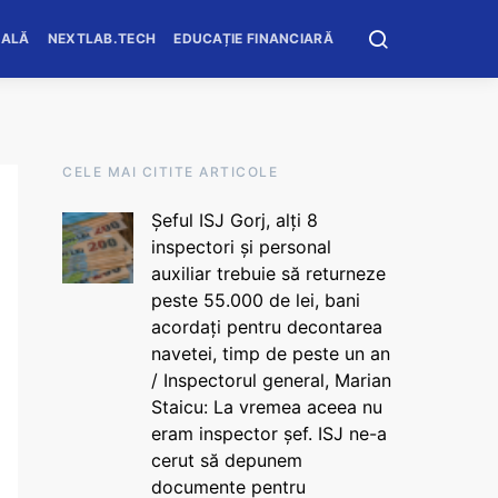
OALĂ
NEXTLAB.TECH
EDUCAȚIE FINANCIARĂ
CELE MAI CITITE ARTICOLE
Șeful ISJ Gorj, alți 8
inspectori și personal
auxiliar trebuie să returneze
peste 55.000 de lei, bani
acordați pentru decontarea
navetei, timp de peste un an
/ Inspectorul general, Marian
Staicu: La vremea aceea nu
eram inspector șef. ISJ ne-a
cerut să depunem
documente pentru