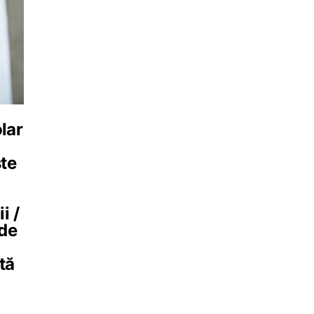
lar
ște
i /
ide
tă