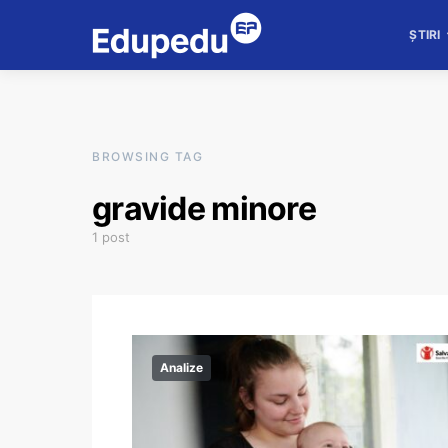
ȘTIRI
BROWSING TAG
gravide minore
1 post
Analize