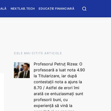
OALĂ
NEXTLAB.TECH
EDUCAȚIE FINANCIARĂ
CELE MAI CITITE ARTICOLE
Profesorul Petruț Rizea: O
profesoară a luat nota 4.90
la Titularizare, iar după
contestații nota a ajuns la
8.70 / Astfel de erori îmi
arată ce entuziasmați sunt
profesorii buni, cu
experiență să vină la