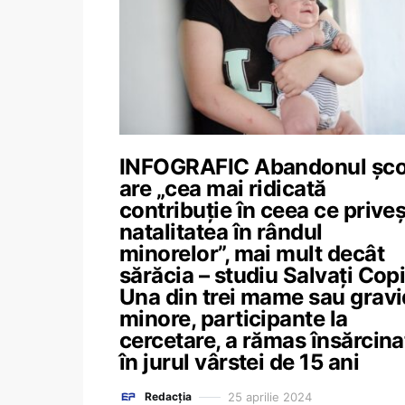
INFOGRAFIC Abandonul șco
are „cea mai ridicată
contribuție în ceea ce prive
natalitatea în rândul
minorelor”, mai mult decât
sărăcia – studiu Salvați Copii
Una din trei mame sau grav
minore, participante la
cercetare, a rămas însărcina
în jurul vârstei de 15 ani
25 aprilie 2024
Redacția