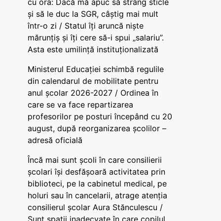
cu ora: Dacă mă apuc să strâng sticle
și să le duc la SGR, câștig mai mult
într-o zi / Statul îți aruncă niște
mărunțiș și îți cere să-i spui „salariu”.
Asta este umilință instituționalizată
Ministerul Educației schimbă regulile
din calendarul de mobilitate pentru
anul școlar 2026-2027 / Ordinea în
care se va face repartizarea
profesorilor pe posturi începând cu 20
august, după reorganizarea școlilor –
adresă oficială
Încă mai sunt școli în care consilierii
școlari își desfășoară activitatea prin
biblioteci, pe la cabinetul medical, pe
holuri sau în cancelarii, atrage atenția
consilierul școlar Aura Stănculescu /
Sunt spații inadecvate în care copilul