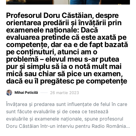
Profesorul Doru Căstăian, despre
orientarea predării și învățării prin
examenele naționale: Dacă
evaluarea pretinde că este axată pe
competențe, dar ea e de fapt bazată
pe conținuturi, atunci am o
problemă – elevul meu s-ar putea
pur și simplu să ia o notă mult mai
mică sau chiar să pice un examen,
dacă eu îl pregătesc pe competențe
26 martie 2023
Mihai Peticilă
Învățarea și predarea sunt influențate de felul în care
sunt făcute evaluările și de ceea ce testează
evaluările și examenele naționale, spune profesorul
Doru Căstăian într-un interviu pentru Radio România…