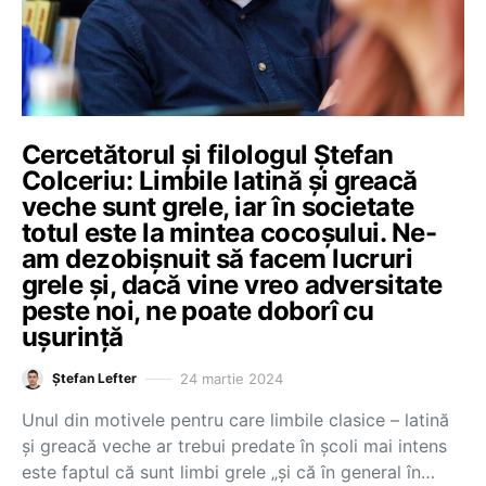
Cercetătorul și filologul Ștefan
Colceriu: Limbile latină și greacă
veche sunt grele, iar în societate
totul este la mintea cocoșului. Ne-
am dezobișnuit să facem lucruri
grele și, dacă vine vreo adversitate
peste noi, ne poate doborî cu
ușurință
24 martie 2024
Ștefan Lefter
Unul din motivele pentru care limbile clasice – latină
și greacă veche ar trebui predate în școli mai intens
este faptul că sunt limbi grele „și că în general în…