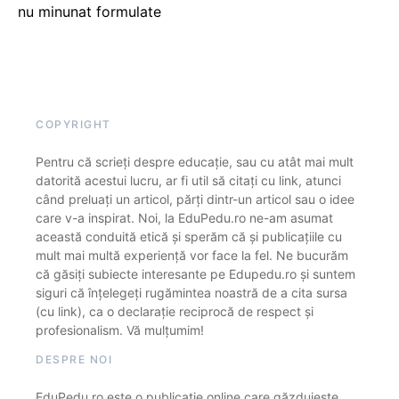
nu minunat formulate
COPYRIGHT
Pentru că scrieți despre educație, sau cu atât mai mult
datorită acestui lucru, ar fi util să citați cu link, atunci
când preluați un articol, părți dintr-un articol sau o idee
care v-a inspirat. Noi, la EduPedu.ro ne-am asumat
această conduită etică și sperăm că și publicațiile cu
mult mai multă experiență vor face la fel. Ne bucurăm
că găsiți subiecte interesante pe Edupedu.ro și suntem
siguri că înțelegeți rugămintea noastră de a cita sursa
(cu link), ca o declarație reciprocă de respect și
profesionalism. Vă mulțumim!
DESPRE NOI
EduPedu.ro este o publicație online care găzduiește