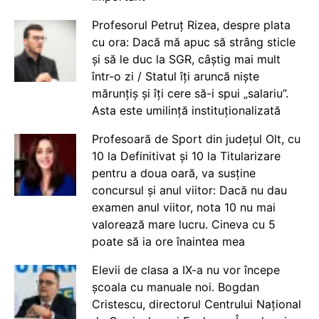
Profesorul Petruț Rizea, despre plata
cu ora: Dacă mă apuc să strâng sticle
și să le duc la SGR, câștig mai mult
într-o zi / Statul îți aruncă niște
mărunțiș și îți cere să-i spui „salariu”.
Asta este umilință instituționalizată
Profesoară de Sport din județul Olt, cu
10 la Definitivat și 10 la Titularizare
pentru a doua oară, va susține
concursul și anul viitor: Dacă nu dau
examen anul viitor, nota 10 nu mai
valorează mare lucru. Cineva cu 5
poate să ia ore înaintea mea
Elevii de clasa a IX-a nu vor începe
școala cu manuale noi. Bogdan
Cristescu, directorul Centrului Național