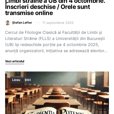
Limbi străine a UB din 4 octombrie.
Înscrieri deschise / Orele sunt
transmise online
11 septembrie 2025
Ștefan Lefter
Cercul de Filologie Clasică al Facultății de Limbi și
Literaturi Străine (FLLS) a Universității din București
(UB) își redeschide porțile pe 4 octombrie 2025,
anunță organizatorii. Inițiativa se adresează elevilor…
Vezi articolul
Liceu
Știri