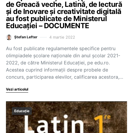
de Greacă veche, Latină, de lectură
și de Inovare și creativitate digitală
au fost publicate de Ministerul
Educației – DOCUMENTE
4 martie 2022
Ștefan Lefter
Au fost publicate regulamentele specifice pentru
olimpiadele școlare naționale din anul școlar 2021-
2022, de către Ministerul Educației, pe edu.ro.
Acestea cuprind informații despre probele de
concurs, participarea elevilor, calificarea acestora,…
Vezi articolul
Educație