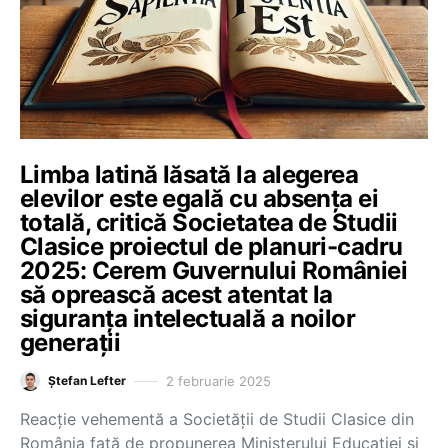
Limba latină lăsată la alegerea
elevilor este egală cu absența ei
totală, critică Societatea de Studii
Clasice proiectul de planuri-cadru
2025: Cerem Guvernului României
să oprească acest atentat la
siguranța intelectuală a noilor
generații
2 februarie 2025
Ștefan Lefter
Reacție vehementă a Societății de Studii Clasice din
România față de propunerea Ministerului Educației și