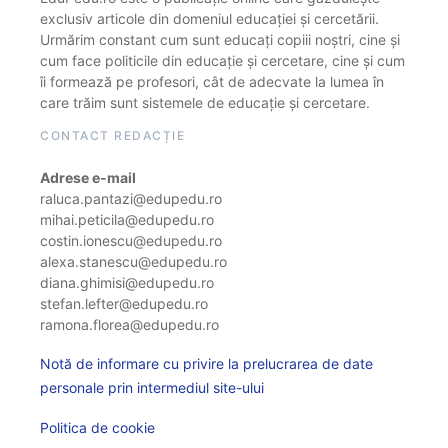
exclusiv articole din domeniul educației și cercetării.
Urmărim constant cum sunt educați copiii noștri, cine și
cum face politicile din educație și cercetare, cine și cum
îi formează pe profesori, cât de adecvate la lumea în
care trăim sunt sistemele de educație și cercetare.
CONTACT REDACȚIE
Adrese e-mail
raluca.pantazi@edupedu.ro
mihai.peticila@edupedu.ro
costin.ionescu@edupedu.ro
alexa.stanescu@edupedu.ro
diana.ghimisi@edupedu.ro
stefan.lefter@edupedu.ro
ramona.florea@edupedu.ro
Notă de informare cu privire la prelucrarea de date
personale prin intermediul site-ului
Politica de cookie