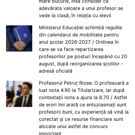
mare bucurie, însă consider că
adevărata valoare a unui profesor se
vede la clasă, în relația cu elevii
Ministerul Educației schimbă regulile
din calendarul de mobilitate pentru
anul școlar 2026-2027 / Ordinea în
care se va face repartizarea
profesorilor pe posturi începând cu 20
august, după reorganizarea școlilor -
adresă oficială
Profesorul Petruț Rizea: O profesoară a
luat nota 4.90 la Titularizare, iar după
contestații nota a ajuns la 8.70 / Astfel
de erori îmi arată ce entuziasmați sunt
profesorii buni, cu experiență să vină la
corectat și ce resurse financiare sunt
alocate unui astfel de concurs
important