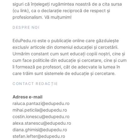
siguri că înțelegeți rugămintea noastră de a cita sursa
(cu link), ca o declarație reciprocă de respect și
profesionalism. Vă mulțumim!
DESPRE NOI
EduPedu.ro este o publicație online care găzduiește
exclusiv articole din domeniul educației și cercetării.
Urmărim constant cum sunt educați copiii noștri, cine și
cum face politicile din educație și cercetare, cine și cum
îi formează pe profesori, cât de adecvate la lumea în
care trăim sunt sistemele de educație și cercetare.
CONTACT REDACȚIE
Adrese e-mail
raluca.pantazi@edupedu.ro
mihai.peticila@edupedu.ro
costin.ionescu@edupedu.ro
alexa.stanescu@edupedu.ro
diana.ghimisi@edupedu.ro
stefan.lefter@edupedu.ro