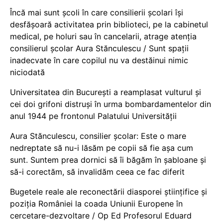
Încă mai sunt școli în care consilierii școlari își
desfășoară activitatea prin biblioteci, pe la cabinetul
medical, pe holuri sau în cancelarii, atrage atenția
consilierul școlar Aura Stănculescu / Sunt spații
inadecvate în care copilul nu va destăinui nimic
niciodată
Universitatea din București a reamplasat vulturul și
cei doi grifoni distruși în urma bombardamentelor din
anul 1944 pe frontonul Palatului Universității
Aura Stănculescu, consilier școlar: Este o mare
nedreptate să nu-i lăsăm pe copii să fie așa cum
sunt. Suntem prea dornici să îi băgăm în șabloane și
să-i corectăm, să invalidăm ceea ce fac diferit
Bugetele reale ale reconectării diasporei științifice și
poziția României la coada Uniunii Europene în
cercetare-dezvoltare / Op Ed Profesorul Eduard