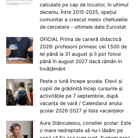
calculate pe cap de locuitor, în ultimul
deceniu. Între 2015-2025, spațiul
comunitar a crescut masiv cheltuielile
de cercetare - ultimele date Eurostat
OFICIAL Prima de carieră didactică
2026: profesorii primesc cei 1.500 de
lei până la 31 august și îi pot folosi
până în august 2027 dacă rămân în
învățământ
Peste o lună începe școala. Elevii și
copiii de grădiniță încep cursurile și
activitățile pe 7 septembrie, după
vacanța de vară / Calendarul anului
școlar 2026-2027 și lista vacanțelor
Aura Stănculescu, consilier școlar: Este
o mare nedreptate să nu-i lăsăm pe
copii să fie așa cum sunt. Suntem prea