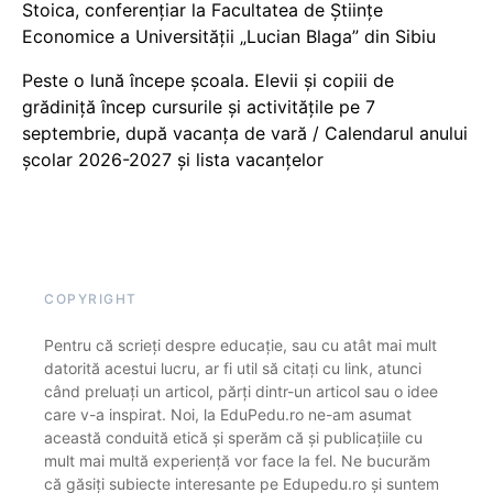
Stoica, conferențiar la Facultatea de Științe
Economice a Universității „Lucian Blaga” din Sibiu
Peste o lună începe școala. Elevii și copiii de
grădiniță încep cursurile și activitățile pe 7
septembrie, după vacanța de vară / Calendarul anului
școlar 2026-2027 și lista vacanțelor
COPYRIGHT
Pentru că scrieți despre educație, sau cu atât mai mult
datorită acestui lucru, ar fi util să citați cu link, atunci
când preluați un articol, părți dintr-un articol sau o idee
care v-a inspirat. Noi, la EduPedu.ro ne-am asumat
această conduită etică și sperăm că și publicațiile cu
mult mai multă experiență vor face la fel. Ne bucurăm
că găsiți subiecte interesante pe Edupedu.ro și suntem