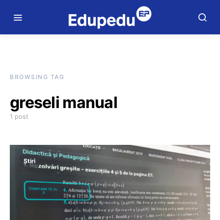
BROWSING TAG
greseli manual
1 post
Știri