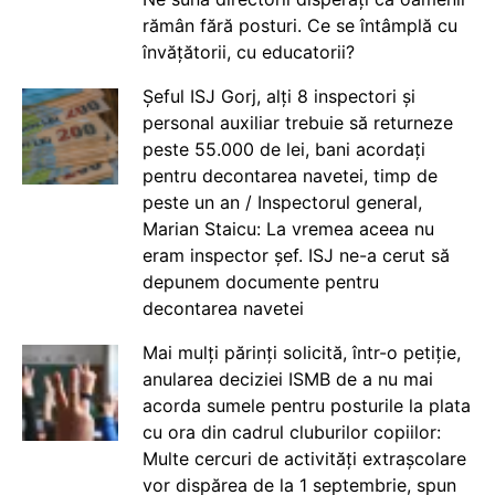
rămân fără posturi. Ce se întâmplă cu
învățătorii, cu educatorii?
Șeful ISJ Gorj, alți 8 inspectori și
personal auxiliar trebuie să returneze
peste 55.000 de lei, bani acordați
pentru decontarea navetei, timp de
peste un an / Inspectorul general,
Marian Staicu: La vremea aceea nu
eram inspector șef. ISJ ne-a cerut să
depunem documente pentru
decontarea navetei
Mai mulți părinți solicită, într-o petiție,
anularea deciziei ISMB de a nu mai
acorda sumele pentru posturile la plata
cu ora din cadrul cluburilor copiilor:
Multe cercuri de activități extrașcolare
vor dispărea de la 1 septembrie, spun