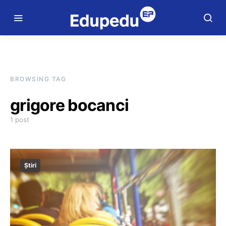
BROWSING TAG
grigore bocanci
1 post
Știri