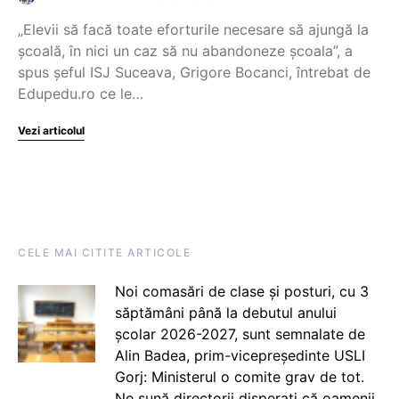
„Elevii să facă toate eforturile necesare să ajungă la
școală, în nici un caz să nu abandoneze școala”, a
spus șeful ISJ Suceava, Grigore Bocanci, întrebat de
Edupedu.ro ce le…
Vezi articolul
CELE MAI CITITE ARTICOLE
Noi comasări de clase și posturi, cu 3
săptămâni până la debutul anului
școlar 2026-2027, sunt semnalate de
Alin Badea, prim-vicepreședinte USLI
Gorj: Ministerul o comite grav de tot.
Ne sună directorii disperați că oamenii