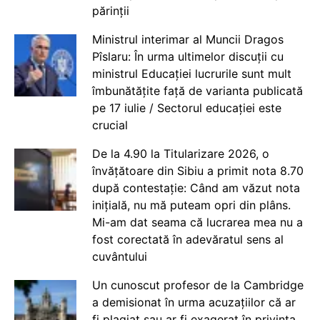
părinții
Ministrul interimar al Muncii Dragos
Pîslaru: În urma ultimelor discuții cu
ministrul Educației lucrurile sunt mult
îmbunătățite față de varianta publicată
pe 17 iulie / Sectorul educației este
crucial
De la 4.90 la Titularizare 2026, o
învățătoare din Sibiu a primit nota 8.70
după contestație: Când am văzut nota
inițială, nu mă puteam opri din plâns.
Mi-am dat seama că lucrarea mea nu a
fost corectată în adevăratul sens al
cuvântului
Un cunoscut profesor de la Cambridge
a demisionat în urma acuzațiilor că ar
fi plagiat sau ar fi exagerat în privința