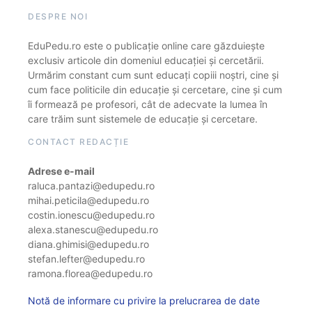
DESPRE NOI
EduPedu.ro este o publicație online care găzduiește
exclusiv articole din domeniul educației și cercetării.
Urmărim constant cum sunt educați copiii noștri, cine și
cum face politicile din educație și cercetare, cine și cum
îi formează pe profesori, cât de adecvate la lumea în
care trăim sunt sistemele de educație și cercetare.
CONTACT REDACȚIE
Adrese e-mail
raluca.pantazi@edupedu.ro
mihai.peticila@edupedu.ro
costin.ionescu@edupedu.ro
alexa.stanescu@edupedu.ro
diana.ghimisi@edupedu.ro
stefan.lefter@edupedu.ro
ramona.florea@edupedu.ro
Notă de informare cu privire la prelucrarea de date