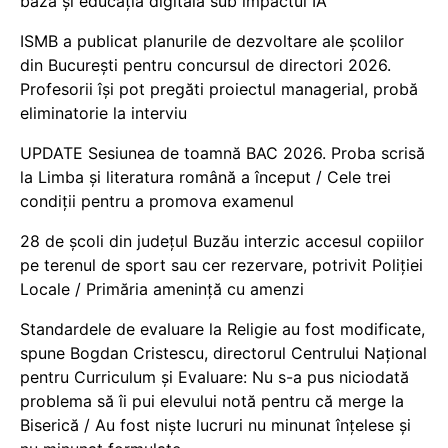
bază și educația digitală sub impactul IA
ISMB a publicat planurile de dezvoltare ale școlilor
din București pentru concursul de directori 2026.
Profesorii își pot pregăti proiectul managerial, probă
eliminatorie la interviu
UPDATE Sesiunea de toamnă BAC 2026. Proba scrisă
la Limba și literatura română a început / Cele trei
condiții pentru a promova examenul
28 de școli din județul Buzău interzic accesul copiilor
pe terenul de sport sau cer rezervare, potrivit Poliției
Locale / Primăria amenință cu amenzi
Standardele de evaluare la Religie au fost modificate,
spune Bogdan Cristescu, directorul Centrului Național
pentru Curriculum și Evaluare: Nu s-a pus niciodată
problema să îi pui elevului notă pentru că merge la
Biserică / Au fost niște lucruri nu minunat înțelese și