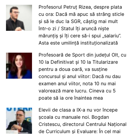
Profesorul Petruț Rizea, despre plata
cu ora: Dacă mă apuc să strâng sticle
și să le duc la SGR, câștig mai mult
într-o zi / Statul îți aruncă niște
mărunțiș și îți cere să-i spui „salariu”.
Asta este umilință instituționalizată
Profesoară de Sport din județul Olt, cu
10 la Definitivat și 10 la Titularizare
pentru a doua oară, va susține
concursul și anul viitor: Dacă nu dau
examen anul viitor, nota 10 nu mai
valorează mare lucru. Cineva cu 5
poate să ia ore înaintea mea
Elevii de clasa a IX-a nu vor începe
școala cu manuale noi. Bogdan
Cristescu, directorul Centrului Național
de Curriculum și Evaluare: În cel mai