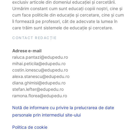
exclusiv articole din domeniul educației și cercetării.
Urmărim constant cum sunt educați copiii noștri, cine și
cum face politicile din educație și cercetare, cine și cum
îi formează pe profesori, cât de adecvate la lumea în
care trăim sunt sistemele de educație și cercetare.
CONTACT REDACȚIE
Adrese e-mail
raluca.pantazi@edupedu.ro
mihai.peticila@edupedu.ro
costin.ionescu@edupedu.ro
alexa.stanescu@edupedu.ro
diana.ghimisi@edupedu.ro
stefan.lefter@edupedu.ro
ramona.florea@edupedu.ro
Notă de informare cu privire la prelucrarea de date
personale prin intermediul site-ului
Politica de cookie