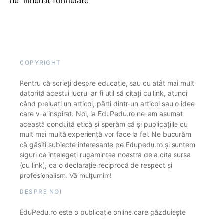
nu minunat formulate
COPYRIGHT
Pentru că scrieți despre educație, sau cu atât mai mult
datorită acestui lucru, ar fi util să citați cu link, atunci
când preluați un articol, părți dintr-un articol sau o idee
care v-a inspirat. Noi, la EduPedu.ro ne-am asumat
această conduită etică și sperăm că și publicațiile cu
mult mai multă experiență vor face la fel. Ne bucurăm
că găsiți subiecte interesante pe Edupedu.ro și suntem
siguri că înțelegeți rugămintea noastră de a cita sursa
(cu link), ca o declarație reciprocă de respect și
profesionalism. Vă mulțumim!
DESPRE NOI
EduPedu.ro este o publicație online care găzduiește