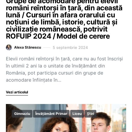
Grupe de acomodare pentru elevii
români reîntorși în țară, din această
lună / Cursuri în afara orarului cu
noțiuni de limbă, istorie, cultură și
civilizație românească, potrivit
ROFUIP 2024 / Model de cerere
5 septembrie 2024
Alexa Stănescu
Elevii români reîntorși în țară, care nu au fost înscriși
în ultimii 2 ani la o unitate de învățământ din
România, pot participa cursuri din grupe de
acomodare înființate în…
Vezi articolul
Gimnaziu
Învățământ Primar
Liceu
Știri