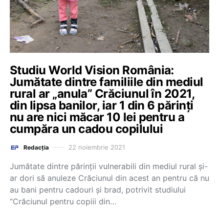
Studiu World Vision România:
Jumătate dintre familiile din mediul
rural ar „anula” Crăciunul în 2021,
din lipsa banilor, iar 1 din 6 părinți
nu are nici măcar 10 lei pentru a
cumpăra un cadou copilului
22 noiembrie 2021
Redacția
Jumătate dintre părinții vulnerabili din mediul rural și-
ar dori să anuleze Crăciunul din acest an pentru că nu
au bani pentru cadouri și brad, potrivit studiului
“Crăciunul pentru copiii din…