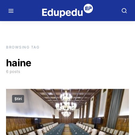
BROWSING TAG
haine
6 posts
Știri