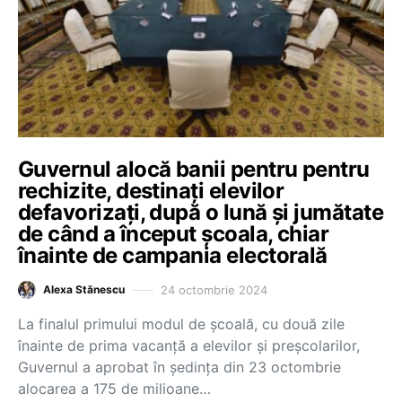
Guvernul alocă banii pentru pentru
rechizite, destinați elevilor
defavorizați, după o lună și jumătate
de când a început școala, chiar
înainte de campania electorală
24 octombrie 2024
Alexa Stănescu
La finalul primului modul de școală, cu două zile
înainte de prima vacanță a elevilor și preșcolarilor,
Guvernul a aprobat în ședința din 23 octombrie
alocarea a 175 de milioane…