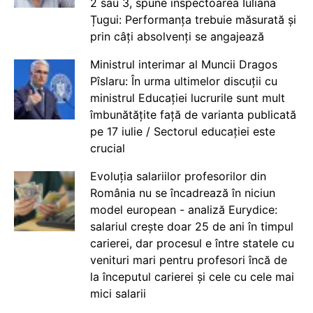
2 sau 3, spune inspectoarea Iuliana
Țugui: Performanța trebuie măsurată și
prin câți absolvenți se angajează
Ministrul interimar al Muncii Dragos
Pîslaru: În urma ultimelor discuții cu
ministrul Educației lucrurile sunt mult
îmbunătățite față de varianta publicată
pe 17 iulie / Sectorul educației este
crucial
Evoluția salariilor profesorilor din
România nu se încadrează în niciun
model european - analiză Eurydice:
salariul crește doar 25 de ani în timpul
carierei, dar procesul e între statele cu
venituri mari pentru profesori încă de
la începutul carierei și cele cu cele mai
mici salarii