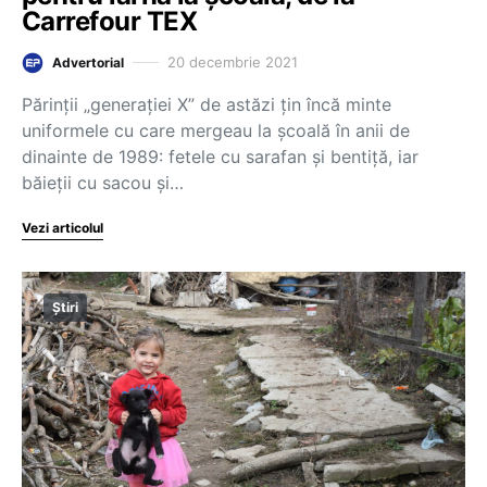
Carrefour TEX
20 decembrie 2021
Advertorial
Părinții „generației X” de astăzi țin încă minte
uniformele cu care mergeau la școală în anii de
dinainte de 1989: fetele cu sarafan și bentiță, iar
băieții cu sacou și…
Vezi articolul
Știri