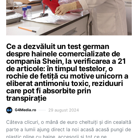
Ce a dezvăluit un test german
despre hainele comercializate de
compania Shein, la verificarea a 21
de articole: în timpul testelor, o
rochie de fetiţă cu motive unicorn a
eliberat antimoniu toxic, reziduuri
care pot fi absorbite prin
transpirație
29 august 2024
G4Media.ro
Câteva clicuri, o mână de euro cheltuiți și din cealaltă
parte a lumii ajung direct la noi acasă acasă pungi de
plastic pline cu haine, accesorii și tot ce ne…