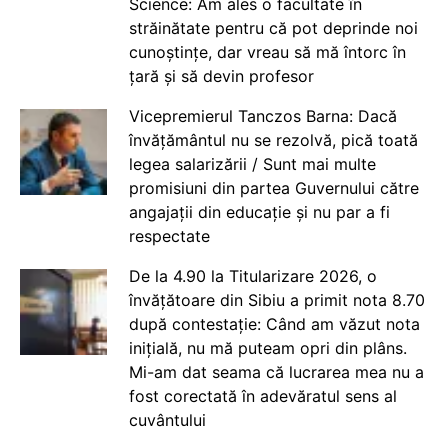
Science: Am ales o facultate în
străinătate pentru că pot deprinde noi
cunoștințe, dar vreau să mă întorc în
țară și să devin profesor
Vicepremierul Tanczos Barna: Dacă
învățământul nu se rezolvă, pică toată
legea salarizării / Sunt mai multe
promisiuni din partea Guvernului către
angajații din educație și nu par a fi
respectate
De la 4.90 la Titularizare 2026, o
învățătoare din Sibiu a primit nota 8.70
după contestație: Când am văzut nota
inițială, nu mă puteam opri din plâns.
Mi-am dat seama că lucrarea mea nu a
fost corectată în adevăratul sens al
cuvântului