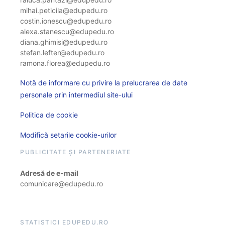
mihai.peticila@edupedu.ro
costin.ionescu@edupedu.ro
alexa.stanescu@edupedu.ro
diana.ghimisi@edupedu.ro
stefan.lefter@edupedu.ro
ramona.florea@edupedu.ro
Notă de informare cu privire la prelucrarea de date
personale prin intermediul site-ului
Politica de cookie
Modifică setarile cookie-urilor
PUBLICITATE ȘI PARTENERIATE
Adresă de e-mail
comunicare@edupedu.ro
STATISTICI EDUPEDU.RO