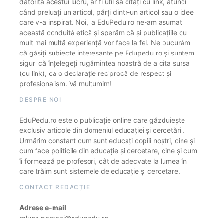
datorită acestui lucru, ar fi util să citați cu link, atunci
când preluați un articol, părți dintr-un articol sau o idee
care v-a inspirat. Noi, la EduPedu.ro ne-am asumat
această conduită etică și sperăm că și publicațiile cu
mult mai multă experiență vor face la fel. Ne bucurăm
că găsiți subiecte interesante pe Edupedu.ro și suntem
siguri că înțelegeți rugămintea noastră de a cita sursa
(cu link), ca o declarație reciprocă de respect și
profesionalism. Vă mulțumim!
DESPRE NOI
EduPedu.ro este o publicație online care găzduiește
exclusiv articole din domeniul educației și cercetării.
Urmărim constant cum sunt educați copiii noștri, cine și
cum face politicile din educație și cercetare, cine și cum
îi formează pe profesori, cât de adecvate la lumea în
care trăim sunt sistemele de educație și cercetare.
CONTACT REDACȚIE
Adrese e-mail
raluca.pantazi@edupedu.ro