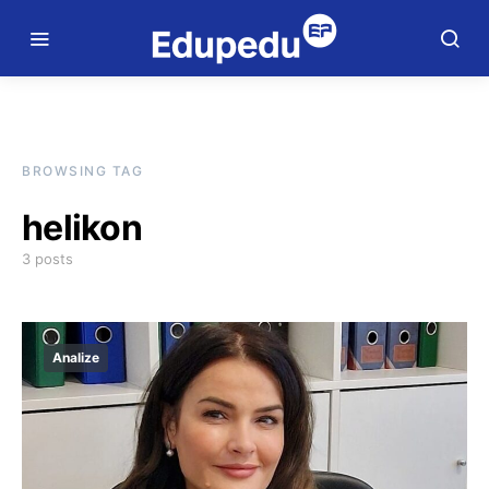
BROWSING TAG
helikon
3 posts
Analize