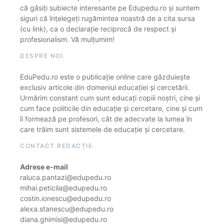
că găsiți subiecte interesante pe Edupedu.ro și suntem
siguri că înțelegeți rugămintea noastră de a cita sursa
(cu link), ca o declarație reciprocă de respect și
profesionalism. Vă mulțumim!
DESPRE NOI
EduPedu.ro este o publicație online care găzduiește
exclusiv articole din domeniul educației și cercetării.
Urmărim constant cum sunt educați copiii noștri, cine și
cum face politicile din educație și cercetare, cine și cum
îi formează pe profesori, cât de adecvate la lumea în
care trăim sunt sistemele de educație și cercetare.
CONTACT REDACȚIE
Adrese e-mail
raluca.pantazi@edupedu.ro
mihai.peticila@edupedu.ro
costin.ionescu@edupedu.ro
alexa.stanescu@edupedu.ro
diana.ghimisi@edupedu.ro