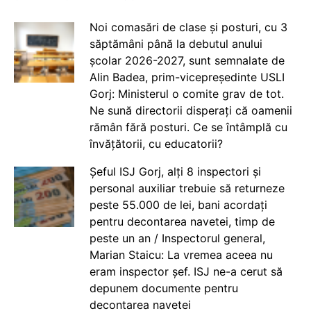
Noi comasări de clase și posturi, cu 3
săptămâni până la debutul anului
școlar 2026-2027, sunt semnalate de
Alin Badea, prim-vicepreședinte USLI
Gorj: Ministerul o comite grav de tot.
Ne sună directorii disperați că oamenii
rămân fără posturi. Ce se întâmplă cu
învățătorii, cu educatorii?
Șeful ISJ Gorj, alți 8 inspectori și
personal auxiliar trebuie să returneze
peste 55.000 de lei, bani acordați
pentru decontarea navetei, timp de
peste un an / Inspectorul general,
Marian Staicu: La vremea aceea nu
eram inspector șef. ISJ ne-a cerut să
depunem documente pentru
decontarea navetei