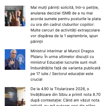
Mai mulți părinți solicită, într-o petiție,
anularea deciziei ISMB de a nu mai
acorda sumele pentru posturile la plata
cu ora din cadrul cluburilor copiilor:
Multe cercuri de activități extrașcolare
vor dispărea de la 1 septembrie, spun
părinții
Ministrul interimar al Muncii Dragos
Pîslaru: În urma ultimelor discuții cu
ministrul Educației lucrurile sunt mult
îmbunătățite față de varianta publicată
pe 17 iulie / Sectorul educației este
crucial
De la 4.90 la Titularizare 2026, o
învățătoare din Sibiu a primit nota 8.70
după contestație: Când am văzut nota
inițială, nu mă puteam opri din plâns.