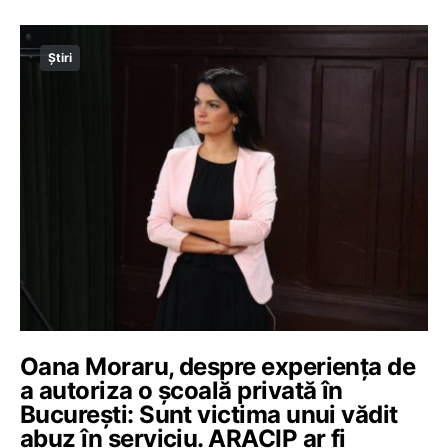
Știri
Oana Moraru, despre experiența de
a autoriza o școală privată în
București: Sunt victima unui vădit
abuz în serviciu. ARACIP ar fi