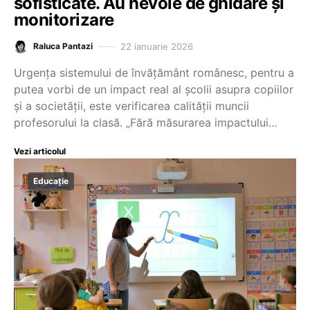
sofisticate. Au nevoie de ghidare și
monitorizare
22 ianuarie 2026
Raluca Pantazi
Urgența sistemului de învățământ românesc, pentru a
putea vorbi de un impact real al școlii asupra copiilor
și a societății, este verificarea calității muncii
profesorului la clasă. „Fără măsurarea impactului…
Vezi articolul
Educație