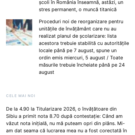
școli în România înseamnă, astăzi, un
stres permanent, o muncă titanică
Proceduri noi de reorganizare pentru
unitățile de învățământ care nu au
realizat planul de școlarizare: lista
acestora trebuie stabilită cu autoritățile
locale până pe 7 august, spune un
ordin emis miercuri, 5 august / Toate
măsurile trebuie încheiate până pe 24
august
CELE MAI NOI
De la 4.90 la Titularizare 2026, o învățătoare din
Sibiu a primit nota 8.70 după contestație: Când am
văzut nota inițială, nu mă puteam opri din plâns. Mi-
am dat seama că lucrarea mea nu a fost corectată în