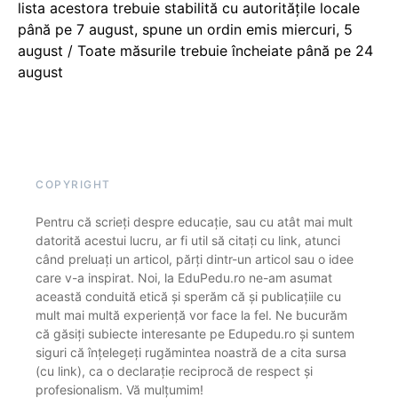
lista acestora trebuie stabilită cu autoritățile locale
până pe 7 august, spune un ordin emis miercuri, 5
august / Toate măsurile trebuie încheiate până pe 24
august
COPYRIGHT
Pentru că scrieți despre educație, sau cu atât mai mult
datorită acestui lucru, ar fi util să citați cu link, atunci
când preluați un articol, părți dintr-un articol sau o idee
care v-a inspirat. Noi, la EduPedu.ro ne-am asumat
această conduită etică și sperăm că și publicațiile cu
mult mai multă experiență vor face la fel. Ne bucurăm
că găsiți subiecte interesante pe Edupedu.ro și suntem
siguri că înțelegeți rugămintea noastră de a cita sursa
(cu link), ca o declarație reciprocă de respect și
profesionalism. Vă mulțumim!