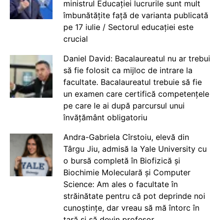
ministrul Educației lucrurile sunt mult
îmbunătățite față de varianta publicată
pe 17 iulie / Sectorul educației este
crucial
Daniel David: Bacalaureatul nu ar trebui
să fie folosit ca mijloc de intrare la
facultate. Bacalaureatul trebuie să fie
un examen care certifică competențele
pe care le ai după parcursul unui
învățământ obligatoriu
Andra-Gabriela Cîrstoiu, elevă din
Târgu Jiu, admisă la Yale University cu
o bursă completă în Biofizică și
Biochimie Moleculară și Computer
Science: Am ales o facultate în
străinătate pentru că pot deprinde noi
cunoștințe, dar vreau să mă întorc în
țară și să devin profesor