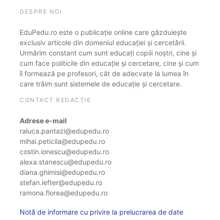
DESPRE NOI
EduPedu.ro este o publicație online care găzduiește
exclusiv articole din domeniul educației și cercetării.
Urmărim constant cum sunt educați copiii noștri, cine și
cum face politicile din educație și cercetare, cine și cum
îi formează pe profesori, cât de adecvate la lumea în
care trăim sunt sistemele de educație și cercetare.
CONTACT REDACȚIE
Adrese e-mail
raluca.pantazi@edupedu.ro
mihai.peticila@edupedu.ro
costin.ionescu@edupedu.ro
alexa.stanescu@edupedu.ro
diana.ghimisi@edupedu.ro
stefan.lefter@edupedu.ro
ramona.florea@edupedu.ro
Notă de informare cu privire la prelucrarea de date