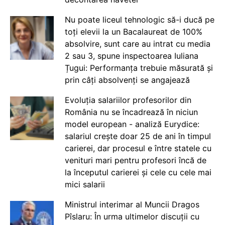
Nu poate liceul tehnologic să-i ducă pe
toți elevii la un Bacalaureat de 100%
absolvire, sunt care au intrat cu media
2 sau 3, spune inspectoarea Iuliana
Țugui: Performanța trebuie măsurată și
prin câți absolvenți se angajează
Evoluția salariilor profesorilor din
România nu se încadrează în niciun
model european - analiză Eurydice:
salariul crește doar 25 de ani în timpul
carierei, dar procesul e între statele cu
venituri mari pentru profesori încă de
la începutul carierei și cele cu cele mai
mici salarii
Ministrul interimar al Muncii Dragos
Pîslaru: În urma ultimelor discuții cu