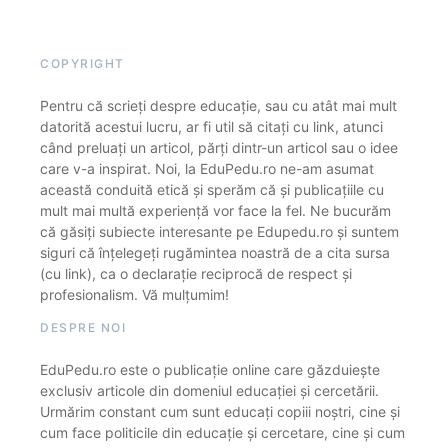
COPYRIGHT
Pentru că scrieți despre educație, sau cu atât mai mult
datorită acestui lucru, ar fi util să citați cu link, atunci
când preluați un articol, părți dintr-un articol sau o idee
care v-a inspirat. Noi, la EduPedu.ro ne-am asumat
această conduită etică și sperăm că și publicațiile cu
mult mai multă experiență vor face la fel. Ne bucurăm
că găsiți subiecte interesante pe Edupedu.ro și suntem
siguri că înțelegeți rugămintea noastră de a cita sursa
(cu link), ca o declarație reciprocă de respect și
profesionalism. Vă mulțumim!
DESPRE NOI
EduPedu.ro este o publicație online care găzduiește
exclusiv articole din domeniul educației și cercetării.
Urmărim constant cum sunt educați copiii noștri, cine și
cum face politicile din educație și cercetare, cine și cum