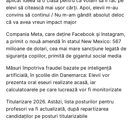
aplicat ideea la o clasă pentru că voiam să îi fac pe
elevi să citească mai ușor cărți. Apoi, elevii m-au
convins să continui / Nu m-am gândit absolut deloc
că va avea vreun impact major
Compania Meta, care deține Facebook și Instagram,
a primit o nouă amendă în statul New Mexico: 567
milioane de dolari, cea mai mare sancțiune legată de
siguranța copiilor, primită de gigantul social media
Măsuri împotriva fraudei bazate pe inteligență
artificială, în școlile din Danemarca: Elevii vor
prezenta oral eseuri realizate acasă, iar
calculatoarele pe care lucrează vor fi monitorizate
Titularizare 2026. Astăzi, lista posturilor pentru
profesori va fi actualizată, după repartizarea
candidaților pe posturi titularizabile