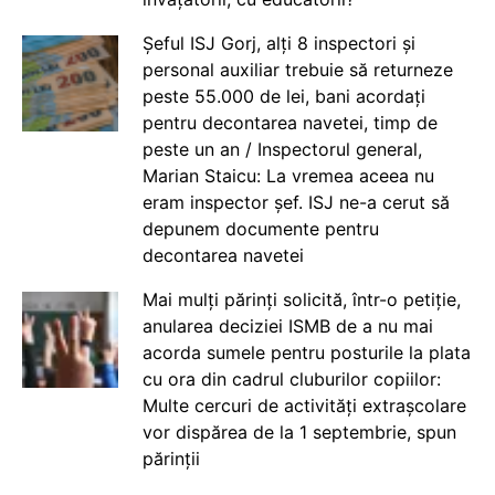
Șeful ISJ Gorj, alți 8 inspectori și
personal auxiliar trebuie să returneze
peste 55.000 de lei, bani acordați
pentru decontarea navetei, timp de
peste un an / Inspectorul general,
Marian Staicu: La vremea aceea nu
eram inspector șef. ISJ ne-a cerut să
depunem documente pentru
decontarea navetei
Mai mulți părinți solicită, într-o petiție,
anularea deciziei ISMB de a nu mai
acorda sumele pentru posturile la plata
cu ora din cadrul cluburilor copiilor:
Multe cercuri de activități extrașcolare
vor dispărea de la 1 septembrie, spun
părinții