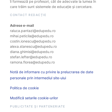
îi formează pe profesori, cât de adecvate la lumea în
care trăim sunt sistemele de educație și cercetare.
CONTACT REDACȚIE
Adrese e-mail
raluca.pantazi@edupedu.ro
mihai.peticila@edupedu.ro
costin.ionescu@edupedu.ro
alexa.stanescu@edupedu.ro
diana.ghimisi@edupedu.ro
stefan.lefter@edupedu.ro
ramona.florea@edupedu.ro
Notă de informare cu privire la prelucrarea de date
personale prin intermediul site-ului
Politica de cookie
Modifică setarile cookie-urilor
PUBLICITATE ȘI PARTENERIATE