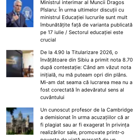
Ministrul interimar al Muncii Dragos
Pîslaru: În urma ultimelor discuții cu
ministrul Educației lucrurile sunt mult
îmbunătățite față de varianta publicată
pe 17 iulie / Sectorul educației este
crucial
De la 4.90 la Titularizare 2026, o
învățătoare din Sibiu a primit nota 8.70
după contestație: Când am văzut nota
inițială, nu mă puteam opri din plâns.
Mi-am dat seama că lucrarea mea nu a
fost corectată în adevăratul sens al
cuvântului
Un cunoscut profesor de la Cambridge
a demisionat în urma acuzațiilor că ar
fi plagiat sau ar fi exagerat în privința
realizărilor sale, promovate printr-o
poveste de viață marcată de un