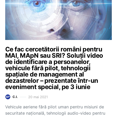
Ce fac cercetătorii români pentru
MAI, MApN sau SRI? Soluții video
de identificare a persoanelor,
vehicule fără pilot, tehnologii
spațiale de management al
dezastrelor – prezentate într-un
eveniment special, pe 3 iunie
20 mai 2021
C.I.
Vehicule aeriene fără pilot uman pentru misiuni de
securitate națională, tehnologii audio-video pentru