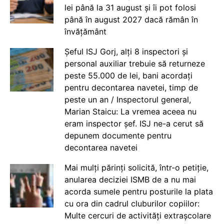
lei până la 31 august și îi pot folosi
până în august 2027 dacă rămân în
învățământ
Șeful ISJ Gorj, alți 8 inspectori și
personal auxiliar trebuie să returneze
peste 55.000 de lei, bani acordați
pentru decontarea navetei, timp de
peste un an / Inspectorul general,
Marian Staicu: La vremea aceea nu
eram inspector șef. ISJ ne-a cerut să
depunem documente pentru
decontarea navetei
Mai mulți părinți solicită, într-o petiție,
anularea deciziei ISMB de a nu mai
acorda sumele pentru posturile la plata
cu ora din cadrul cluburilor copiilor:
Multe cercuri de activități extrașcolare