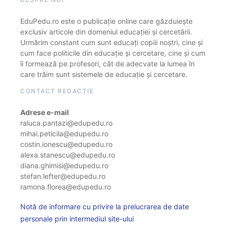
EduPedu.ro este o publicație online care găzduiește
exclusiv articole din domeniul educației și cercetării.
Urmărim constant cum sunt educați copiii noștri, cine și
cum face politicile din educație și cercetare, cine și cum
îi formează pe profesori, cât de adecvate la lumea în
care trăim sunt sistemele de educație și cercetare.
CONTACT REDACȚIE
Adrese e-mail
raluca.pantazi@edupedu.ro
mihai.peticila@edupedu.ro
costin.ionescu@edupedu.ro
alexa.stanescu@edupedu.ro
diana.ghimisi@edupedu.ro
stefan.lefter@edupedu.ro
ramona.florea@edupedu.ro
Notă de informare cu privire la prelucrarea de date
personale prin intermediul site-ului