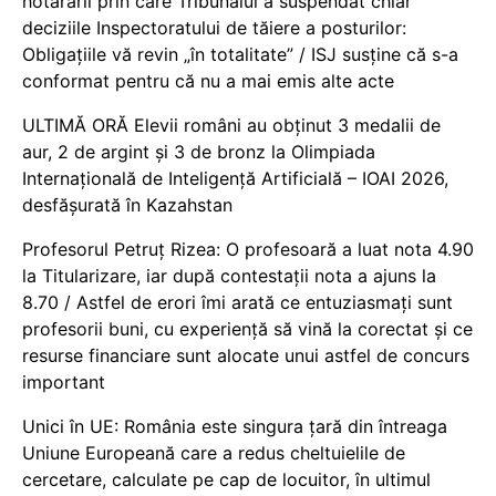
hotărârii prin care Tribunalul a suspendat chiar
deciziile Inspectoratului de tăiere a posturilor:
Obligațiile vă revin „în totalitate” / ISJ susține că s-a
conformat pentru că nu a mai emis alte acte
ULTIMĂ ORĂ Elevii români au obținut 3 medalii de
aur, 2 de argint și 3 de bronz la Olimpiada
Internațională de Inteligență Artificială – IOAI 2026,
desfășurată în Kazahstan
Profesorul Petruț Rizea: O profesoară a luat nota 4.90
la Titularizare, iar după contestații nota a ajuns la
8.70 / Astfel de erori îmi arată ce entuziasmați sunt
profesorii buni, cu experiență să vină la corectat și ce
resurse financiare sunt alocate unui astfel de concurs
important
Unici în UE: România este singura țară din întreaga
Uniune Europeană care a redus cheltuielile de
cercetare, calculate pe cap de locuitor, în ultimul