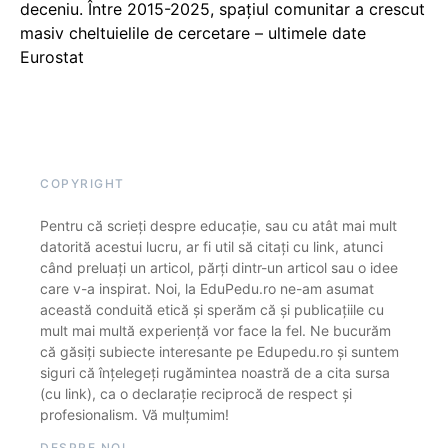
deceniu. Între 2015-2025, spațiul comunitar a crescut
masiv cheltuielile de cercetare – ultimele date
Eurostat
COPYRIGHT
Pentru că scrieți despre educație, sau cu atât mai mult
datorită acestui lucru, ar fi util să citați cu link, atunci
când preluați un articol, părți dintr-un articol sau o idee
care v-a inspirat. Noi, la EduPedu.ro ne-am asumat
această conduită etică și sperăm că și publicațiile cu
mult mai multă experiență vor face la fel. Ne bucurăm
că găsiți subiecte interesante pe Edupedu.ro și suntem
siguri că înțelegeți rugămintea noastră de a cita sursa
(cu link), ca o declarație reciprocă de respect și
profesionalism. Vă mulțumim!
DESPRE NOI