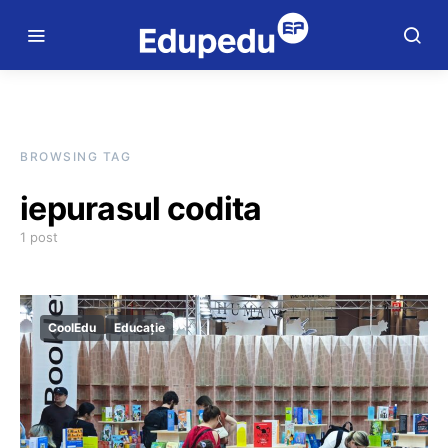
BROWSING TAG
iepurasul codita
1 post
CoolEdu
Educație