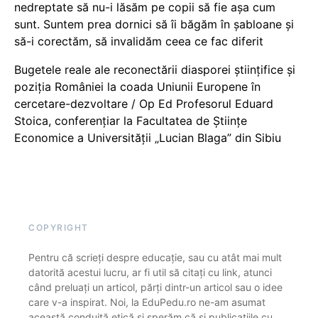
nedreptate să nu-i lăsăm pe copii să fie așa cum
sunt. Suntem prea dornici să îi băgăm în șabloane și
să-i corectăm, să invalidăm ceea ce fac diferit
Bugetele reale ale reconectării diasporei științifice și
poziția României la coada Uniunii Europene în
cercetare-dezvoltare / Op Ed Profesorul Eduard
Stoica, conferențiar la Facultatea de Științe
Economice a Universității „Lucian Blaga” din Sibiu
COPYRIGHT
Pentru că scrieți despre educație, sau cu atât mai mult
datorită acestui lucru, ar fi util să citați cu link, atunci
când preluați un articol, părți dintr-un articol sau o idee
care v-a inspirat. Noi, la EduPedu.ro ne-am asumat
această conduită etică și sperăm că și publicațiile cu