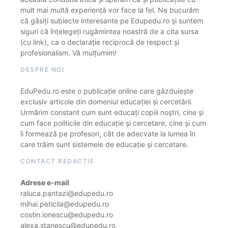
mult mai multă experiență vor face la fel. Ne bucurăm
că găsiți subiecte interesante pe Edupedu.ro și suntem
siguri că înțelegeți rugămintea noastră de a cita sursa
(cu link), ca o declarație reciprocă de respect și
profesionalism. Vă mulțumim!
DESPRE NOI
EduPedu.ro este o publicație online care găzduiește
exclusiv articole din domeniul educației și cercetării.
Urmărim constant cum sunt educați copiii noștri, cine și
cum face politicile din educație și cercetare, cine și cum
îi formează pe profesori, cât de adecvate la lumea în
care trăim sunt sistemele de educație și cercetare.
CONTACT REDACȚIE
Adrese e-mail
raluca.pantazi@edupedu.ro
mihai.peticila@edupedu.ro
costin.ionescu@edupedu.ro
alexa.stanescu@edupedu.ro