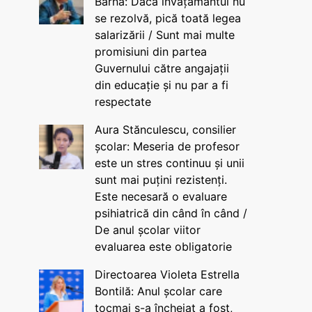
Barna: Dacă învățământul nu
se rezolvă, pică toată legea
salarizării / Sunt mai multe
promisiuni din partea
Guvernului către angajații
din educație și nu par a fi
respectate
Aura Stănculescu, consilier
școlar: Meseria de profesor
este un stres continuu și unii
sunt mai puțini rezistenți.
Este necesară o evaluare
psihiatrică din când în când /
De anul școlar viitor
evaluarea este obligatorie
Directoarea Violeta Estrella
Bontilă: Anul școlar care
tocmai s-a încheiat a fost,