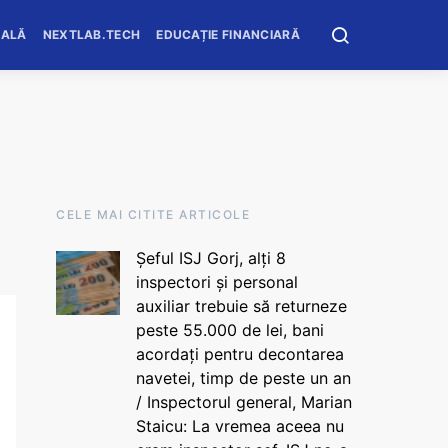
OALĂ
NEXTLAB.TECH
EDUCAȚIE FINANCIARĂ
CELE MAI CITITE ARTICOLE
Șeful ISJ Gorj, alți 8
inspectori și personal
auxiliar trebuie să returneze
peste 55.000 de lei, bani
acordați pentru decontarea
navetei, timp de peste un an
/ Inspectorul general, Marian
Staicu: La vremea aceea nu