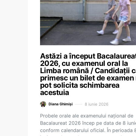
Astăzi a început Bacalaurea
2026, cu examenul oral la
Limba română / Candidații c
primesc un bilet de examen
pot solicita schimbarea
acestuia
8 iunie 2026
Diana Ghimiși
Probele orale ale examenului național de
Bacalaureat 2026 încep pe data de 8 iuni
conform calendarului oficial. În perioada 