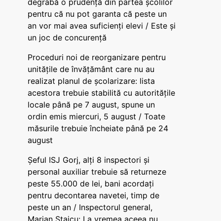
degrabă o prudență din partea școlilor
pentru că nu pot garanta că peste un
an vor mai avea suficienți elevi / Este și
un joc de concurență
Proceduri noi de reorganizare pentru
unitățile de învățământ care nu au
realizat planul de școlarizare: lista
acestora trebuie stabilită cu autoritățile
locale până pe 7 august, spune un
ordin emis miercuri, 5 august / Toate
măsurile trebuie încheiate până pe 24
august
Șeful ISJ Gorj, alți 8 inspectori și
personal auxiliar trebuie să returneze
peste 55.000 de lei, bani acordați
pentru decontarea navetei, timp de
peste un an / Inspectorul general,
Marian Staicu: La vremea aceea nu