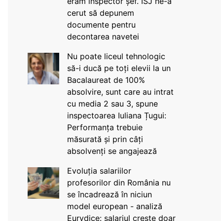
eram inspector șef. ISJ ne-a
cerut să depunem
documente pentru
decontarea navetei
Nu poate liceul tehnologic
să-i ducă pe toți elevii la un
Bacalaureat de 100%
absolvire, sunt care au intrat
cu media 2 sau 3, spune
inspectoarea Iuliana Țugui:
Performanța trebuie
măsurată și prin câți
absolvenți se angajează
Evoluția salariilor
profesorilor din România nu
se încadrează în niciun
model european - analiză
Eurydice: salariul crește doar