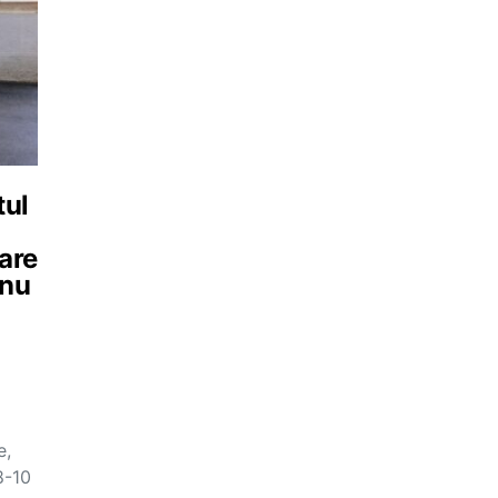
tul
are
 nu
e,
8-10