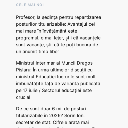
CELE MAI NOI
Profesor, la ședința pentru repartizarea
posturilor titularizabile: Avantajul cel
mai mare în învățământ este
programul, e mai lejer, știi că vacanțele
sunt vacanţe, știi că te poți bucura de
un anumit timp liber
Ministrul interimar al Muncii Dragos
Pîslaru: În urma ultimelor discuții cu
ministrul Educației lucrurile sunt mult
îmbunătățite față de varianta publicată
pe 17 iulie / Sectorul educației este
crucial
De ce sunt doar 6 mii de posturi
titularizabile în 2026? Sorin Ion,
secretar de stat: Cifrele arată mai